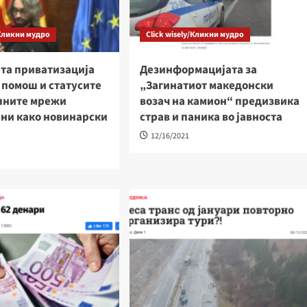
/Кликни мудро
Click wisely/Кликни мудро
та приватизација
Дезинформацијата за
 помош и статусите
„Загинатиот македонски
алните мрежи
возач на камион“ предизвика
ени како новинарски
страв и паника во јавноста
12/16/2021