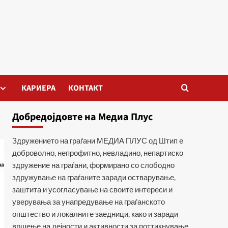
КАРИЕРА
КОНТАКТ
Добредојдовте на Медиа Плус
Здружението на граѓани МЕДИА ПЛУС од Штип е
доброволно, непрофитно, невладино, непартиско
здружение на граѓани, формирано со слободно
здружување на граѓаните заради остварување,
заштита и усогласување на своите интереси и
уверувања за унапредување на граѓанското
општество и локалните заедници, како и заради
вршење на дејности и активности за поттикнување