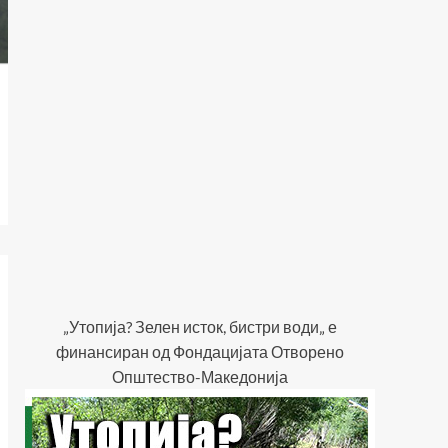
„Утопија? Зелен исток, бистри води„ е
финансиран од Фондацијата Отворено
Општество-Македонија