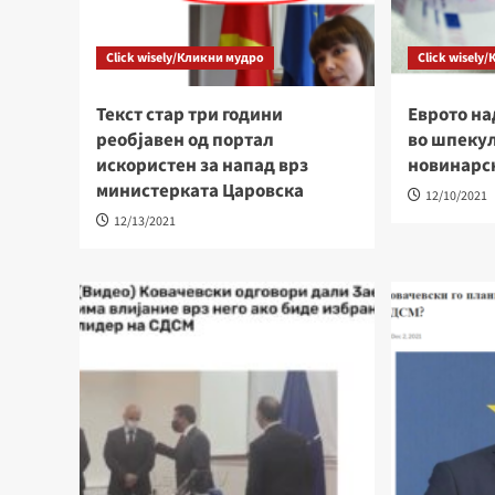
Click wisely/Кликни мудро
Click wisely
Текст стар три години
Eврото на
реобјавен од портал
во шпеку
искористен за напад врз
новинарс
министерката Царовска
12/10/2021
12/13/2021