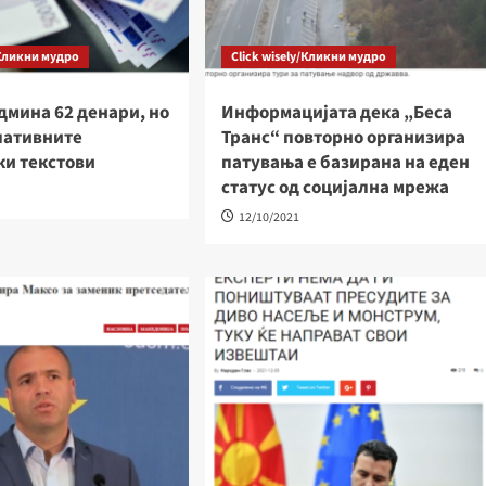
/Кликни мудро
Click wisely/Кликни мудро
дмина 62 денари, но
Информацијата дека „Беса
лативните
Транс“ повторно организира
ки текстови
патувања е базирана на еден
статус од социјална мрежа
12/10/2021