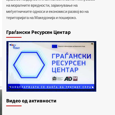
на моралните вредности, зајакнување на
меѓуетничките односи и економкси развој во на
територијата на Македонија и пошироко.
Граѓански Ресурсен Центар
Видеo од активности