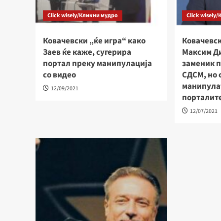
Click wisely/Кликни мудро
Click wisely
Ковачевски „ќе игра“ како
Ковачевск
Заев ќе каже, сугерира
Максим Д
портал преку манипулација
заменик п
со видео
СДСМ, но 
манипула
12/09/2021
порталит
12/07/2021