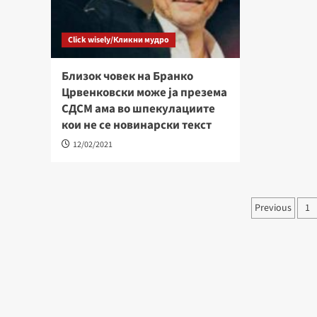
Click wisely/Кликни мудро
Близок човек на Бранко
Црвенковски може ја презема
СДСМ ама во шпекулациите
кои не се новинарски текст
12/02/2021
Навига
Previous
1
на
напис