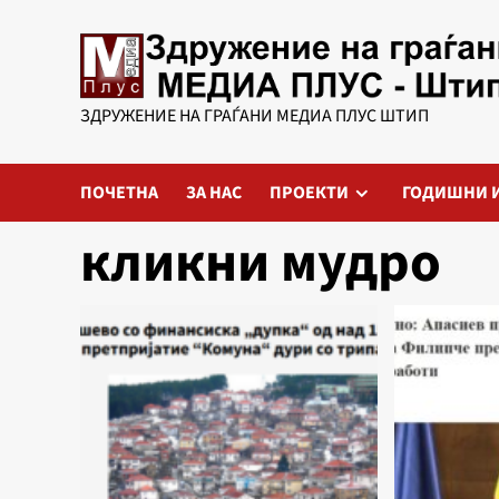
Skip
to
content
ЗДРУЖЕНИЕ НА ГРАЃАНИ МЕДИА ПЛУС ШТИП
ПОЧЕТНА
ЗА НАС
ПРОЕКТИ
ГОДИШНИ 
кликни мудро