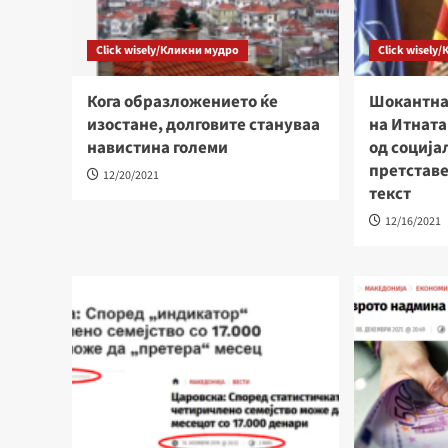
Click wisely/Кликни мудро
Click wisely
Кога образложението ќе
Шокантна
изостане, долговите стануваа
на Итната
навистина големи
од социј
претстав
12/20/2021
текст
12/16/2021