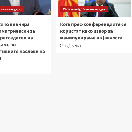
/Кликни мудро
Click wisely/Кликни мудро
и го планира
Кога прес-конференциите се
имитриевски за
користат како извор за
ретседател на
манипулирање на јавноста
само во
12/07/2021
тивните наслови на
е