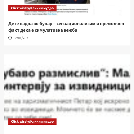
Click wisely/Кликни мудро
Дете падна во бунар – сензационализам и премолчен
факт дека е симулативна вежба
12/01/2021
Click wisely/Кликни мудро