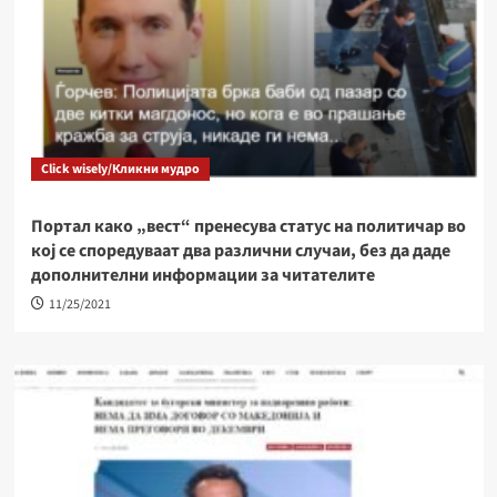
Click wisely/Кликни мудро
Портал како „вест“ пренесува статус на политичар во
кој се споредуваат два различни случаи, без да даде
дополнителни информации за читателите
11/25/2021