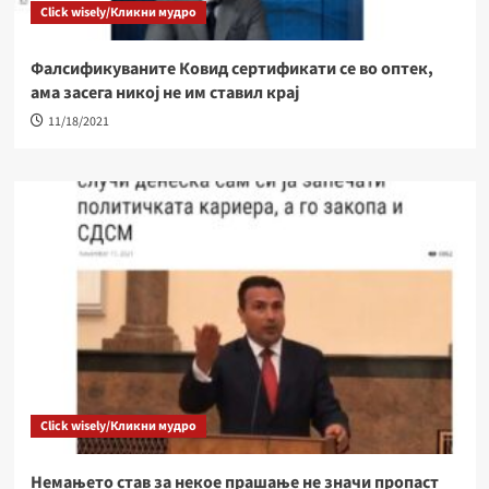
Click wisely/Кликни мудро
Фалсификуваните Ковид сертификати се во оптек,
ама засега никој не им ставил крај
11/18/2021
Click wisely/Кликни мудро
Немањето став за некое прашање не значи пропаст