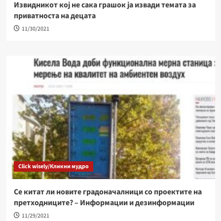
Извидникот кој не сака грашок ја извади темата за
приватноста на децата
11/30/2021
Click wisely/Кликни мудро
Се китат ли новите градоначалници со проектите на
претходниците? – Информации и дезинформации
11/29/2021