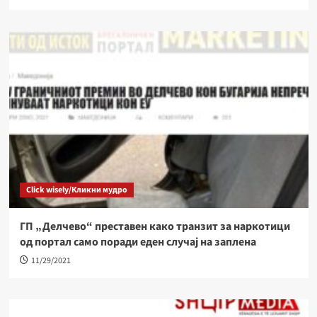
Click wisely/Кликни мудро
ГП „Делчево“ преставен како транзит за наркотици
од портал само поради еден случај на заплена
11/29/2021