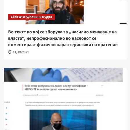
Click wisely/Кликни мудро
Во текст во кој се зборува за „насилно менување на
власта“, непрофесионално во насловот се
коментираат физички карактеристики на пратеник
11/18/2021