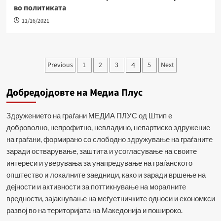
во политиката
11/16/2021
Навигација
Previous
1
2
3
5
Next
4
на
Добредојдовте на Медиа Плус
написи
Здружението на граѓани МЕДИА ПЛУС од Штип е
доброволно, непрофитно, невладино, непартиско здружение
на граѓани, формирано со слободно здружување на граѓаните
заради остварување, заштита и усогласување на своите
интереси и уверувања за унапредување на граѓанското
општество и локалните заедници, како и заради вршење на
дејности и активности за поттикнување на моралните
вредности, зајакнување на меѓуетничките односи и економкси
развој во на територијата на Македонија и пошироко.