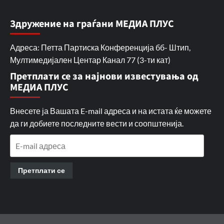
Здружение на граѓани МЕДИА ПЛУС
Адреса: Петта Партиска Конференција бб- Штип,
Мултимедијален Центар Канал 77 (3-ти кат)
Претплати се за најнови известувања од
МЕДИА ПЛУС
Внесете ја Вашата E-mail адреса и на истата ќе можете
да ги добиете последните вести и соопштенија.
E-
mail
адреса
Претплати се