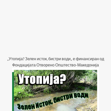
„Утопија? Зелен исток, бистри води„ е финансиран од
Фондацијата Отворено Општество-Македонија