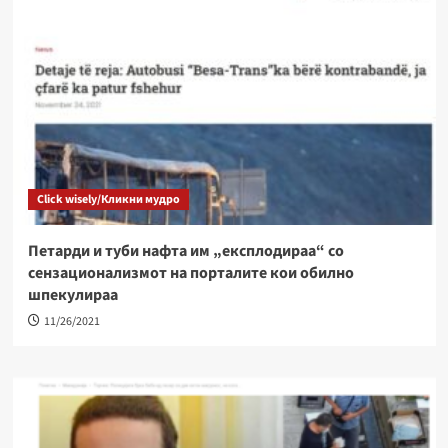
Click wisely/Кликни мудро
Петарди и туби нафта им „експлодираа“ со
сензационализмот на порталите кои обилно
шпекулираа
11/26/2021