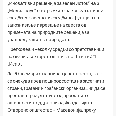
„Иновативни решенија за зелен Исток“ на ЗГ
„Медиа плус“ е во рамките на консултативни
средби со засегнати средби во функција на
запознавање и кревање на свеста од
примената на природните решенија за
унапредување на природата.
Претходеа и неколку средби со претставници
на бизнис секторот, општината Штип и ЈП
„Исар“.
За 30 ноември е планиран јавен настан, на кој
се очекува пред поширок состав на засегнати
страни, граѓани и граѓански организации да се
престават резултатите од проектните
активности, поддржани од Фондацијата
Отворено општество – Македонија, преку