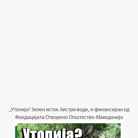
„Утопија? Зелен исток, бистри води„ е финансиран од
Фондацијата Отворено Општество-Македонија