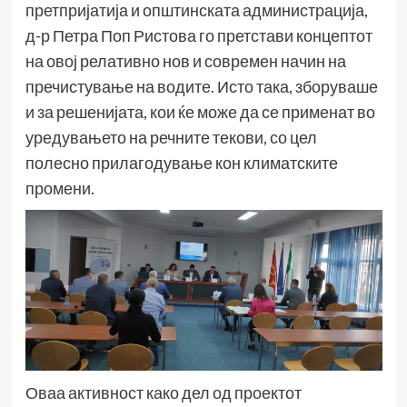
претпријатија и општинската администрација,
д-р Петра Поп Ристова го претстави концептот
на овој релативно нов и современ начин на
пречистување на водите. Исто така, зборуваше
и за решенијата, кои ќе може да се применат во
уредувањето на речните текови, со цел
полесно прилагодување кон климатските
промени.
Оваа активност како дел од проектот