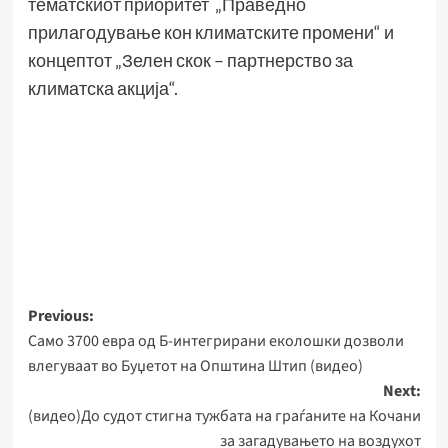
тематскиот приоритет „Праведно
прилагодување кон климатските промени“ и
концептот „Зелен скок – партнерство за
климатска акција“.
Post
Previous:
Само 3700 евра од Б-интегрирани еколошки дозволи
navigation
влегуваат во Буџетот на Општина Штип (видео)
Next:
(видео)До судот стигна тужбата на граѓаните на Кочани
за загадувањето на воздухот