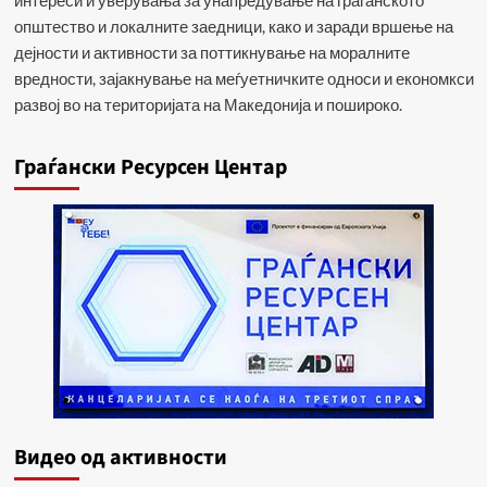
интереси и уверувања за унапредување на граѓанското
општество и локалните заедници, како и заради вршење на
дејности и активности за поттикнување на моралните
вредности, зајакнување на меѓуетничките односи и економкси
развој во на територијата на Македонија и пошироко.
Граѓански Ресурсен Центар
Видеo од активности