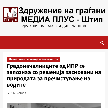
Skip
to
content
ЗДРУЖЕНИЕ НА ГРАЃАНИ МЕДИА ПЛУС ШТИП
Primary
Menu
Иновативни решенија за зелен исток
Градоначалниците од ИПР се
запознаа со решенија засновани на
природата за пречистување на
водитe
11/16/2022