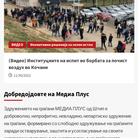
ВИДЕО
Иновативни решенија за зелен исток
(Видео) Институциите на испит во борбата за почист
воздух во Кочани
11/30/2022
Добредојдовте на Медиа Плус
Здружението на граѓани МЕДИА ПЛУС од Штип е
доброволно, непрофитно, невладино, непартиско здружение
на граѓани, формирано со слободно здружување на граѓаните
заради остварување, заштита и усогласување на своите