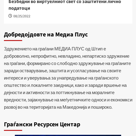
Безбедни во виртуелниот свет со заштитени лично
податоци
08/25/2022
Добредојдовте на Медиа Плус
Здружението на граѓани МЕДИА ПЛУС од Штип е
доброволно, непрофитно, невладино, непартиско здружение
на граѓани, формирано со слободно здружување на граѓаните
заради остварување, заштита и усогласување на своите
интереси и уверувања за унапредување на граѓанското
општество и локалните заедници, како и заради вршење на
дејности и активности за поттикнување на моралните
вредности, зајакнување на меѓуетничките односи и економкси
развој во на територијата на Македонија и пошироко.
Граѓански Ресурсен Центар