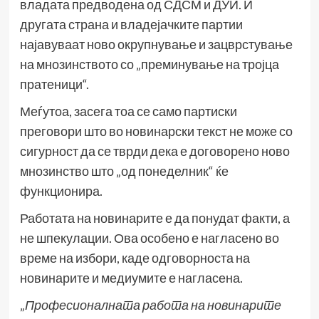
владата предводена од СДСМ и ДУИ. И
другата страна и владејачките партии
најавуваат ново окрупнување и зацврстување
на мнозинството со „преминување на тројца
пратеници“.
Меѓутоа, засега тоа се само партиски
преговори што во новинарски текст не може со
сигурност да се тврди дека е договорено ново
мнозинство што „од понеделник“ ќе
функционира.
Работата на новинарите е да понудат факти, а
не шпекулации. Ова особено е нагласено во
време на избори, каде одговорноста на
новинарите и медиумите е нагласена.
„
Професионалната работа на новинарите