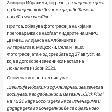
Зекирија Ибрахими, кој
рече
:„
се надеваме дека
од понеделник ќе почнеме да работиме за
новото мнозинство
“.
При тоа, објавува фотографија на која на
преговарачка се наоѓаат лидерите на ВМРО
ДПМНЕ, Алијанса на Албанците и
Алтернатива, Мицкоски, Села и Гаши.
Фотографијата
е од средбата од 27 август, на
која е договорен заеднички настап на
Локалните избори 2021.
Споменатиот портал пишува:
„
Зекирија Ибрахими од Алтернатива вечерва
гостуваше во дебатниот магазин „Click Plus“
на ТВ21, каде посочи дека ќе се изненадиме и
додаде дека во понеделник ќе се објави ново