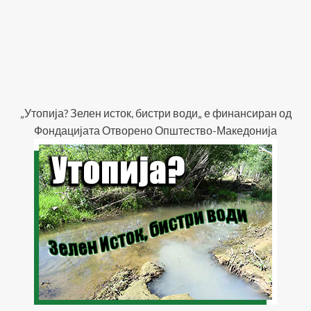
„Утопија? Зелен исток, бистри води„ е финансиран од
Фондацијата Отворено Општество-Македонија