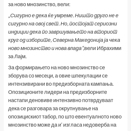
за ново мнозинство, вели:
„
Сигурно е дека ќе умреме.
Ништо друго не е
сиг
у
рно на овој свет.
Но, постојат сериозни
индиции дека по завршувањето на вториот
круг од изборите, Северна Македонија ја чека
ново мнозинство и нова влада
“,
вели Ибрахими
за Лајм
.
За формирањето на ново мнозинство се
зборува со месеци, а овие шпекулации се
интензивирани во предизборната кампања.
Опозиционите лидери на предизборните
настапи деновиве интензивно потврдуваат
дека се разговара за окрупнување на
опозицискиот табор, по што евентуалното ново
мнозинство може да и’ изгласа недоверба на