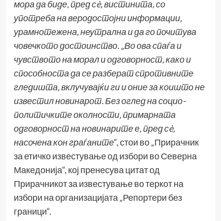
мора да биде, пред сè, вистинита, со
употреба на веродостојни информации,
урамнотежена, неутрална и да го почитува
човечкото достоинство. „Во ова спаѓа и
чувството на морал и одговорност, како и
способноста да се разберат спротивните
гледишта, вклучувајќи ги и оние за коишто не
известил новинарот. Без оглед на социо-
политичките околности, примарната
одговорност на новинарите е, пред сè,
насочена кон граѓаните
“, стои во „Прирачник
за етичко известување од избори во Северна
Македонија“, кој пренесува цитат од
Прирачникот за известување во теркот на
избори на организацијата „Репортери без
граници“.