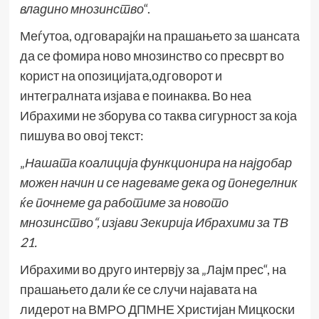
владино мнозинство
“.
Меѓутоа, одговарајќи на прашањето за шансата
да се фомира ново мнозинство со пресврт во
корист на опозицијата,одговорот и
интегралната изјава е поинаква. Во неа
Ибрахими не зборува со таква сигурност за која
пишува во овој текст:
„
Н
ашата коалиција функционира на најдобар
можен начин и се надеваме дека од понеделник
ќе почнеме да работиме за новото
мнозинство“,
изјави
Зекирија Ибрахими
за ТВ
21
.
Ибрахими во друго интервју за „Лајм прес“, на
прашањето дали ќе се случи најавата на
лидерот на ВМРО ДПМНЕ Христијан Мицкоски