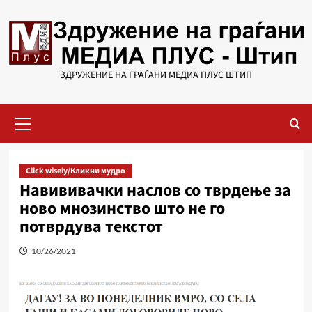
Skip
to
content
ЗДРУЖЕНИЕ НА ГРАЃАНИ МЕДИА ПЛУС ШТИП
Primary
Menu
Click wisely/Кликни мудро
Навививачки наслов со тврдење за
ново мнозинство што не го
потврдува текстот
10/26/2021