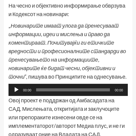
На чесно и објективно информирање обврзува
и Кодексот на новинари:
„
Новинарите имаат улога да пренесуваат
информации, идеи и мислења и право да
коментираат. Почитувајќи ги етичките
вредности и професионалните стандарди во
пренесувањето на информациите,
новинарите ќе бидат чесни, објективни и
точни
“, пишува во Принципите на однесување.
Аудио
00:00
00:00
плејер
Овој проект е поддржан од Амбасадата на
САД. Мислењата, откритијата и заклучоците
или препораките изнесени овде се на
имплементаторот/авторот Медиа плус, и не ги
одразуваат оние на Владата на САД.