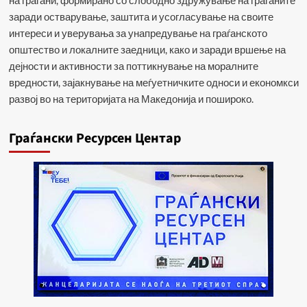
заради остварување, заштита и усогласување на своите
интереси и уверувања за унапредување на граѓанското
општество и локалните заедници, како и заради вршење на
дејности и активности за поттикнување на моралните
вредности, зајакнување на меѓуетничките односи и економкси
развој во на територијата на Македонија и пошироко.
Граѓански Ресурсен Центар