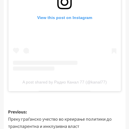
View this post on Instagram
A post shared by Радио Канал 77 (@kanal77)
Post
Previous:
Преку граѓанско учество во креирање политики до
navigation
транспарентна и инклузивна власт