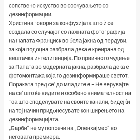
сопствено искуство во соочувањето со
дезинформации.
Христина говори за конфузијата што ѝ се
создала со случајот со лажната фотографија
на Папата Франциск во бела јакна од пердуви,
за која подоцна разбрала дека е креирана од
вештачка интелигенција. По првичното чудење
за Папата во модерната јакна, разбрала дека е
фотомонтажа која го дезинформираше светот.
Пораката пред се’ до младите е – Не верувајте
на се’ што ќе видите и особено внимателност на
тоа што споделувате на своите канали, бидејќи
на тој начин придoнесувате кон ширењето на
дезинформацијата.
„Барби“ не му попречи на „Опенхајмер“ во
неговата премиера.