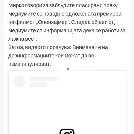
Мирко говори за заблудите пласирани преку
медиумите со наводно одложената премиера
на филмот „Опенхајмер“. Следеа објави од
медиумите со информацијата дека се работи за
лажна вест.
Затоа, видеото порачува: Внимавајте на
дезинформациите кои можат да ве
изманипулираат.