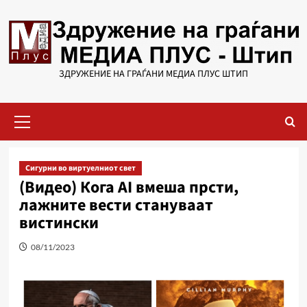
Skip
to
content
ЗДРУЖЕНИЕ НА ГРАЃАНИ МЕДИА ПЛУС ШТИП
Primary
Menu
Сигурни во виртуелниот свет
(Видео) Кога AI вмеша прсти,
лажните вести стануваат
вистински
08/11/2023