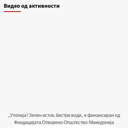
Видеo од активности
„Утопија? Зелен исток, бистри води„ е финансиран од
Фондацијата Отворено Општество-Македонија