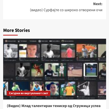
Next:
(видео) Сурфајте со широко отворени очи
More Stories
Сигурни во виртуелниот свет
(Видео) Млад талентиран тенисер од Струмица успеа