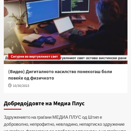
Сигурни во виртуелниот свет
(Видео) Дигиталното насилство понекогаш боли
повеќе од физичкото
10/30/2023
Добредојдовте на Медиа Плус
Здружението на граѓани МЕДИА ПЛУС од Штип е
доброволно, непрофитно, невладино, непартиско здружение
на граѓани, формирано со слободно здружување на граѓаните