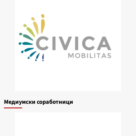
Медиумски соработници