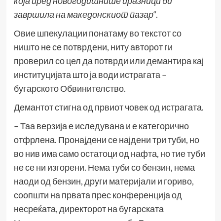
која пред новогодишните празници би
завршила на македонскиот пазар
“.
Овие шпекулации понатаму во текстот со
ништо не се потврдени, ниту авторот ги
проверил со цел да потврди или демантира кај
институцијата што ја води истрагата –
бугарското Обвинителство.
Демантот стигна од првиот човек од истрагата.
– Таа верзија е иследувана и е категорично
отфрлена. Пронајдени се најдени три туби, но
во нив има само остатоци од нафта, но тие туби
не се ни изгорени. Нема туби со бензин, нема
наоди од бензин, други материјали и гориво,
соопшти на првата прес конференција од
несреќата, директорот на бугарската