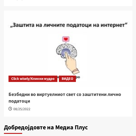
Click wisely/Кликни мудро
ВИДЕО
Безбедни во виртуелниот свет со заштитени лично
податоци
08/25/2022
Добредојдовте на Медиа Плус