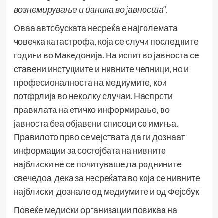
вознемирување и паника во јавноста
“.
Оваа автобуската несреќа е најголемата
човечка катастрофа, која се случи последните
години во Македонија. На испит во јавноста се
ставени инстуциите и нивните челници, но и
професионалноста на медиумите, кои
потфрлија во неколку случаи. Наспроти
правилата на етичко информирање, во
јавноста беа објавени списоци со имиња.
Правилото прво семејствата да ги дознаат
информации за состојбата на нивните
најблиски не се почитуваше,па роднините
свечедоа дека за несреќата во која се нивните
најблиски, дознале од медиумите и од Фејсбук.
Повеќе медиски организации повикаа на