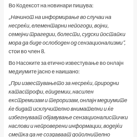
Во
Кодексот на новинари
пишува:
„Начинот на информирање во случаи на
несреќи, елементарни непогоди, војни,
семејни трагедии, болести, судски постапки
мора да биде ослободен од сензационализми
“,
стои во член 8.
Во
Насоките за етично известување во онлајн
медиумите
јасно е наишано:
„
При известувањето за несреќи, природни
катастрофи, епидемии, насилен
екстремизам и тероризам, онлајн медиумите
ќе бидат исклучително внимателни и ќе
избегнуваат објавување сензационалистички
наслови и непроверени информации, водејќи
сметка да не создаваат дополнително