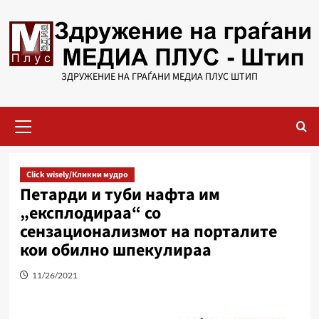
Skip
to
content
ЗДРУЖЕНИЕ НА ГРАЃАНИ МЕДИА ПЛУС ШТИП
Primary
Menu
Click wisely/Кликни мудро
Петарди и туби нафта им
„експлодираа“ со
сензационализмот на порталите
кои обилно шпекулираа
11/26/2021