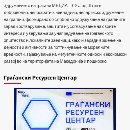
Здружението на граѓани МЕДИА ПЛУС од Штип е
доброволно, непрофитно, невладино, непартиско здружение
на граѓани, формирано со слободно здружување на граѓаните
заради остварување, заштита и усогласување на своите
интереси и уверувања за унапредување на граѓанското
општество и локалните заедници, како и заради вршење на
дејности и активности за поттикнување на моралните
вредности, зајакнување на меѓуетничките односи и економкси
развој во на територијата на Македонија и пошироко.
Граѓански Ресурсен Центар