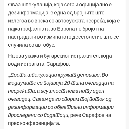
Оваа шпекулација, која сега и официјално е
дезинформација, е една од бројните што
излегоа во врска со автобуската несреќа, која е
најкатрофалната во Европа по бројот на
настрадани во изминатото десетолетие што се
случила со автобус.
На ова
укажа
и бугарскиот истражител, кој ја
води истрагата, Сарафов.
„
Доста шпекулации кружат деновиве. Во
медиумите се појавија 20-тина очевидци на
несреќата, а всушност нема ниту еден
очевидец. Сакам да го спорам тој поток од
дезинформации со објективни информации
проследени со податоци
, рече Сарафов на
прес конференцијата.