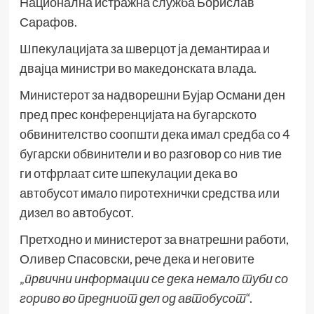
Национална истражна служба Борислав
Сарафов.
Шпекулацијата за шверцот ја демантираа и
двајца министри во македонската влада.
Министерот за надворешни Бујар Османи ден
пред прес конференцијата на бугарското
обвинителство
соопшти
дека имал средба со 4
бугарски обвинители и во разговор со нив тие
ги отфрлаат сите шпекулации дека во
автобусот имало пиротехнички средства или
дизел во автобусот.
Претходно и министерот за внатрешни работи,
Оливер Спасовски, рече дека и неговите
„
првични информации се дека
немало туби со
гориво во предниот дел од автобусот
“.