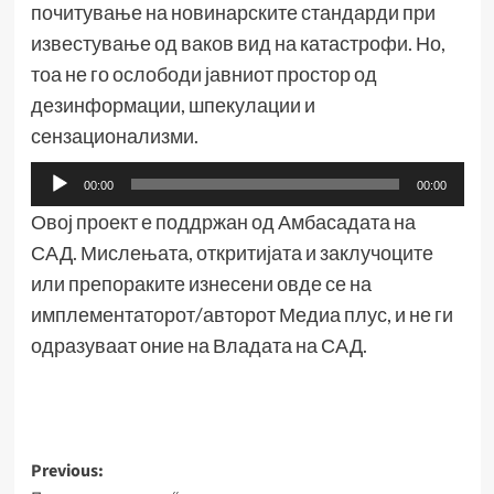
почитување на новинарските стандарди при
известување од ваков вид на катастрофи. Но,
тоа не го ослободи јавниот простор од
дезинформации, шпекулации и
сензационализми.
Аудио
00:00
00:00
плејер
Овој проект е поддржан од Амбасадата на
САД. Мислењата, откритијата и заклучоците
или препораките изнесени овде се на
имплементаторот/авторот Медиа плус, и не ги
одразуваат оние на Владата на САД.
Post
Previous: