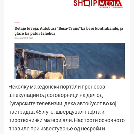
Неколку македонски портали пренесоа
шпекулации од соговорници на дел од
бугарските телевизии, дека автобусот во кој
настрадаа 45 луѓе, шверцувал нафта и
пиротехнички материјали. Наспроти основното
правило при известување од несреќи и