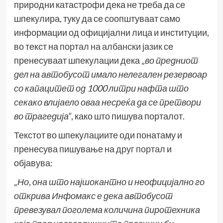
природни катастрофи дека не треба да се
шпекулира, туку да се соопштуваат само
информации од официјални лица и институции,
во текст на
портал на албански јазик
се
пренесуваат шпекулации дека „
во предниот
дел на автобусот имало нелегален резервоар
со капацитет од 1000 литри нафта што
секако влијаело оваа несреќа да се претвори
во трагедија
“, како што пишува порталот.
Текстот во шпекулациите оди понатаму и
пренесува пишување на
друг портал
и
објавува:
„
Но, она што најшокантно и неофицијално го
открива Инфомакс е дека автобусот
превезувал поголема количина пиротехника