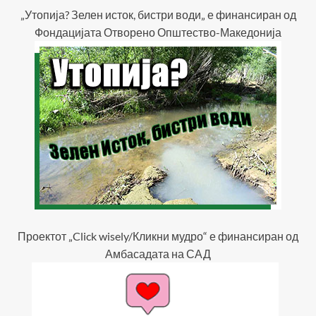
„Утопија? Зелен исток, бистри води„ е финансиран од
Фондацијата Отворено Општество-Македонија
Проектот „Click wisely/Кликни мудро“ е финансиран од
Амбасадата на САД