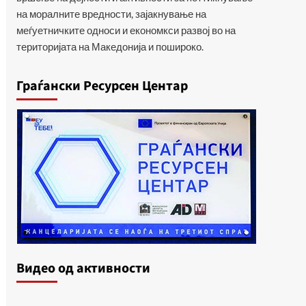
на моралните вредности, зајакнување на
меѓуетничките односи и економкси развој во на
територијата на Македонија и пошироко.
Граѓански Ресурсен Центар
Видеo од активности