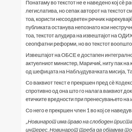
Понатаму во текстот не е наведено кој сѐ 
легислатива, но сепак авторот на текстот с
тоа, користи несоодветен речник нарекувајќи
публиката останува непознато кои неструч
тоа, текстот алудира на извештајот на ОД
сеопфатни реформи, но во текстот воопшто 
Извештајот на ОБСЕ е достапен интегрално 
актуелниот министер, Маричиќ, ниту пак на 
од
шефицата на Набљудувачката мисија, Та
Со ваквиот текст е прекршен пред сѐ
Кодекс
спротивно од она што го налага ваквиот док
етичките вредности при пренесувањето на
Со него е прекршен член 1 во кој се наведув
„Новинарот има право на слободен приста
интерес. Новинарот треба да објавува то