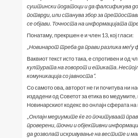
суштински податоци и да фалсификува до
потврди, или станува збор за претпоставк
се објави. Точноста на информацијата тре
Понатаму, прекршен е и член 13, кој гласи:
„Новинарот треба да прави разлика меѓу
Ваквиот текст исто така, е спротивен и од чл
културата на говорот и етиката. Неспој
комуникација со јавноста“.
Со самото ова, авторот не ги почитува ни
на
издадени од Советот за етика во медумите, 
Новинарскиот кодекс во онлајн сферата на
„
Онлајн медиумите ќе го почитуваат прав
проверени, точни и објективни информации
да дозволат искривување на вестите и 