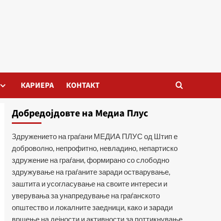
КАРИЕРА
КОНТАКТ
Добредојдовте на Медиа Плус
Здружението на граѓани МЕДИА ПЛУС од Штип е
доброволно, непрофитно, невладино, непартиско
здружение на граѓани, формирано со слободно
здружување на граѓаните заради остварување,
заштита и усогласување на своите интереси и
уверувања за унапредување на граѓанското
општество и локалните заедници, како и заради
вршење на дејности и активности за поттикнување