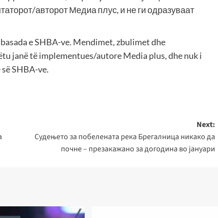
таторот/авторот Медиа плус, и не ги одразуваат
стрелка,
за
зголему
Ambasada e SHBA-ve. Mendimet, zbulimet dhe
или
tu janë të implementues/autore Media plus, dhe nuk i
намалу
ë së SHBA-ve.
на
звукот.
Next:
а
Судењето за побелената река Брегалница никако да
почне – презакажано за догодина во јануари