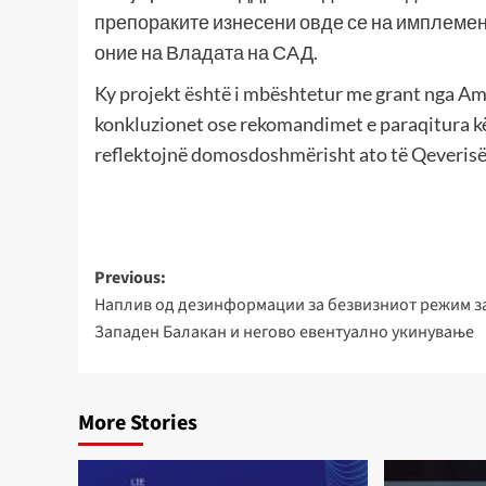
препораките изнесени овде се на имплемен
оние на Владата на САД.
Ky projekt është i mbështetur me grant nga 
konkluzionet ose rekomandimet e paraqitura kë
reflektojnë domosdoshmërisht ato të Qeveris
Post
Previous:
Наплив од дезинформации за безвизниот режим з
navigation
Западен Балакан и негово евентуално укинување
More Stories