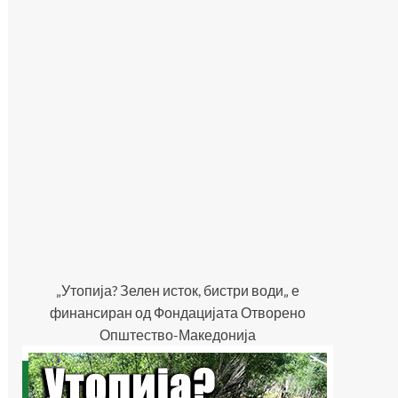
„Утопија? Зелен исток, бистри води„ е
финансиран од Фондацијата Отворено
Општество-Македонија