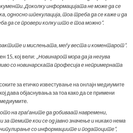
кументи. Доколку информацијата не може да се
а, односно шпекулација, тоа треба да се каже и да
ба да се провери колку што е тоа можно“.
 фактите и мислењата, меѓу веста и коментарот“.
ен 15, кој вели:
„Новинарот мора да ја негува
ливо со новинарската професија е непримерната
соките за етичко известување на онлајн медиумите
кој дава објаснувања за тоа како да се примени
 медиумите.
ото на граѓаните да добиваат навремени,
 за темите кои се од јавно значење и никако нема
манипулирање со информациите и податоцит
е“,