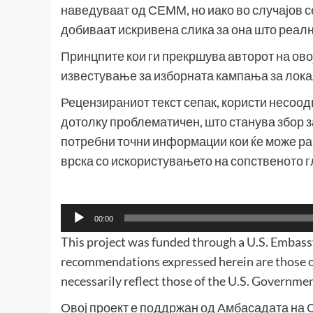
наведуваат од СЕММ, но иако во случајов се
добиваат искривена слика за она што реалн
Принцпите кои ги прекршува авторот на овој
известување за изборната кампања за лока
Рецензираниот текст сепак, користи несоодв
дотолку проблематичен, што станува збор з
потребни точни информации кои ќе може ра
врска со искористувањето на сопственото г
Аудио
00:00
плејер
This project was funded through a U.S. Embass
recommendations expressed herein are those o
necessarily reflect those of the U.S. Governmen
Овој проект е поддржан од Амбасадата на 