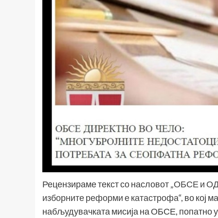
Рецензираме текст со насловот „
ОБСЕ и ОДИ
изборните реформи е катастрофа
“, во кој
набљудувачката мисија на ОБСЕ, попатно у