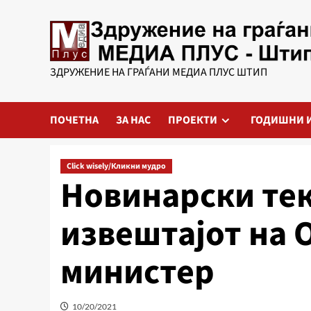
Skip
to
content
ЗДРУЖЕНИЕ НА ГРАЃАНИ МЕДИА ПЛУС ШТИП
ПОЧЕТНА
ЗА НАС
ПРОЕКТИ
ГОДИШНИ 
Click wisely/Кликни мудро
Новинарски тек
извештајот на 
министер
10/20/2021