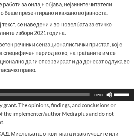
 работи за онлајн објава, нејзините читатели
о беше презентирано и кажано во јавноста.
 текст, се наведени и во
Повелбата за етичко
лните избори 2021 година
.
етен речник и сензационалистички пристап, кој е
а специфичен период во кој на граѓаните им се
ционално да ги опсервираат и да донесат одлука во
ласачко право.
Користе
00:00
ги
y grant
.
The opinions, findings, and conclusions or
копшињ
f the implementer/author Media plus and do not
Горна
t.
стрела/
САД. Мислењата, откритијата и заклучоците или
Долна