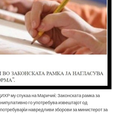
ХР му спукаа на Маричиќ: Законската рамка за
 манипулативно го употребува извештајот од
потребувајќи навредливи зборови за министерот за