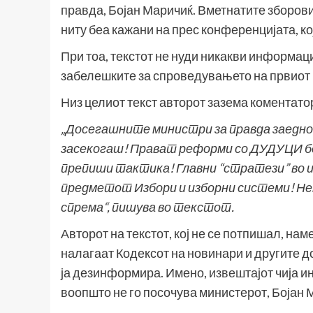
правда, Бојан Маричиќ. Вметнатите зборови 
ниту беа кажани на прес конференцијата, к
При тоа, текстот не нуди никакви информац
забелешките за спроведувањето на првиот 
Низ целиот текст авторот зазема коментатор
„Досегашните министри за правда заедно 
засекогаш! Прават реформи со ДУДУЦИ бе
препиши тактика! Главни “стратези” во и
предметот Избори и изборни системи! Нек
спрема“, пишува во текстот.
Авторот на текстот, кој не се потпишал, нам
налагаат Кодексот на новинари и другите 
ја дезинформира. Имено,
извештајот
чија и
воопшто не го посочува министерот, Бојан М