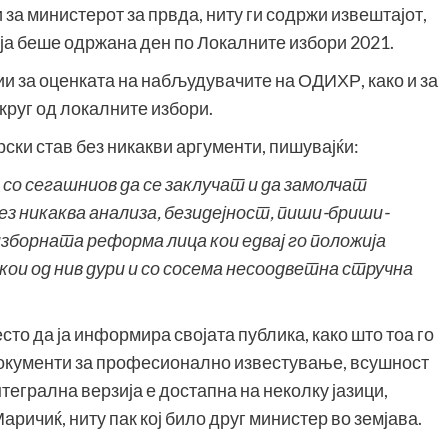
за министерот за првда, ниту ги содржи извештајот,
оја беше одржана ден по Локалните избори 2021.
ии за оценката на набљудувачите на ОДИХР, како и за
круг од локалните избори.
ски став без никакви аргументи, пишувајќи:
со сегашниов да се заклучат и да замолчат
з никаква анализа, безидејност, пиши-бриши-
зборната реформа лица кои едвај го положија
ои од нив дури и со сосема несоодветна стручна
есто да ја информира својата публика, како што тоа го
документи за професионално известување, всушност
нтегрална верзија е достапна на неколку јазици,
аричиќ, ниту пак кој било друг министер во земјава.