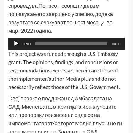
спроведува Пописот, соопшти дека е
попишувањето завршено успешно, додека
резултате се очекуваат по шест месеци, во
март 2022 година.
Аудио
00:00
00:00
плејер
This project was funded through a U.S. Embassy
grant
.
The opinions, findings, and conclusions or
recommendations expressed herein are those of
the implementer/author Media plus and do not
necessarily reflect those of the U.S. Government.
Овој проект е поддржан од Амбасадата на
САД. Мислењата, откритијата и заклучоците
или препораките изнесени овде се на
имплементаторот/авторот Медиа плус, и не ги
одразуваат оние на Владата на САД.