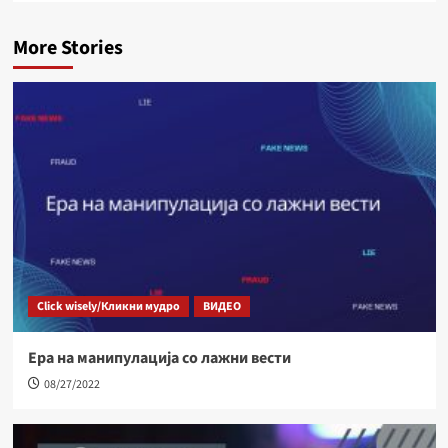
More Stories
Click wisely/Кликни мудро
ВИДЕО
Ера на манипулација со лажни вести
08/27/2022