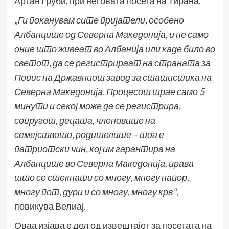
Артан Груби, при неговата посета на Тирана.
„Ги поканувам сите пријатели, особено
Албанците од Северна Македонија, и не само
оние што живеат во Албанија или каде било во
светот, да се регистрираат на стран
ата за
Попис на
Државниот завод за статистика на
Северна Македонија. Процесот трае само 5
минути и секој може да се регистрира,
сопругот, децата, членовите на
семејството, родителите – тоа е
патриотски чин, кој им гарантира на
Албанците во Северна Македонија, права
што се стекнати со многу, многу напор,
многу пот, дури и со многу, многу крв
“,
повикува Велиај.
Оваа изјава е дел од извештајот за посетата на