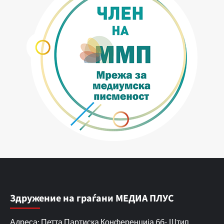
Здружение на граѓани МЕДИА ПЛУС
Адреса: Петта Партиска Конференција бб- Штип,