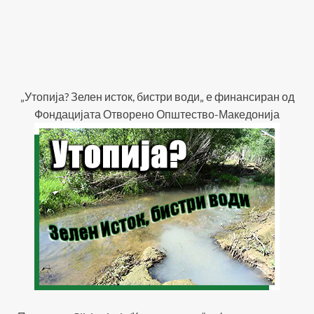
„Утопија? Зелен исток, бистри води„ е финансиран од
Фондацијата Отворено Општество-Македонија