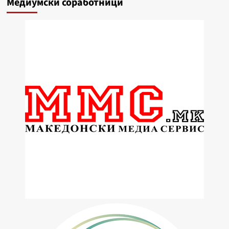
Медиумски соработници