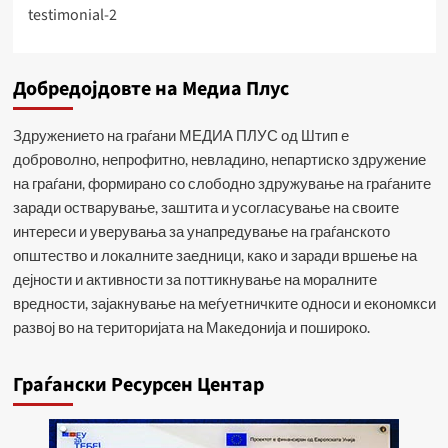
testimonial-2
navigation
Добредојдовте на Медиа Плус
Здружението на граѓани МЕДИА ПЛУС од Штип е
доброволно, непрофитно, невладино, непартиско здружение
на граѓани, формирано со слободно здружување на граѓаните
заради остварување, заштита и усогласување на своите
интереси и уверувања за унапредување на граѓанското
општество и локалните заедници, како и заради вршење на
дејности и активности за поттикнување на моралните
вредности, зајакнување на меѓуетничките односи и економкси
развој во на територијата на Македонија и пошироко.
Граѓански Ресурсен Центар