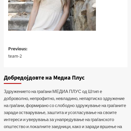
Post
Previous:
team-2
navigation
Добредојдовте на Медиа Плус
Здружението на граѓани МЕДИА ПЛУС од Штип е
доброволно, непрофитно, невладино, непартиско здружение
на граѓани, формирано со слободно здружување на граѓаните
заради остварување, заштита и усогласување на своите
интереси и уверувања за унапредување на граѓанското
општество и локалните заедници, како и заради вршење на