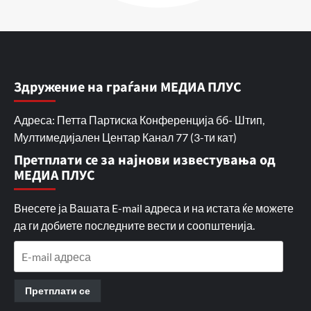
Здружение на граѓани МЕДИА ПЛУС
Адреса: Петта Партиска Конференција бб- Штип,
Мултимедијален Центар Канал 77 (3-ти кат)
Претплати се за најнови известувања од
МЕДИА ПЛУС
Внесете ја Вашата E-mail адреса и на истата ќе можете
да ги добиете последните вести и соопштенија.
E-
mail
адреса
Претплати се