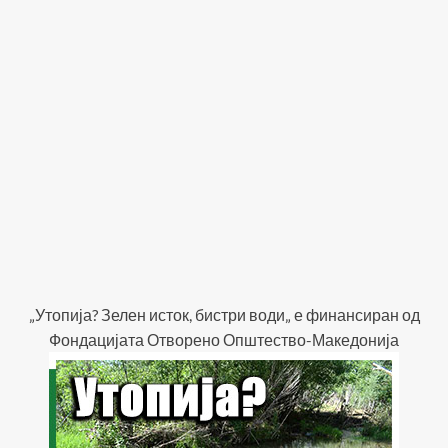
„Утопија? Зелен исток, бистри води„ е финансиран од
Фондацијата Отворено Општество-Македонија