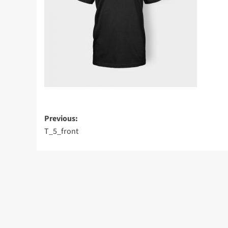
Post
Previous:
T_5_front
navigation