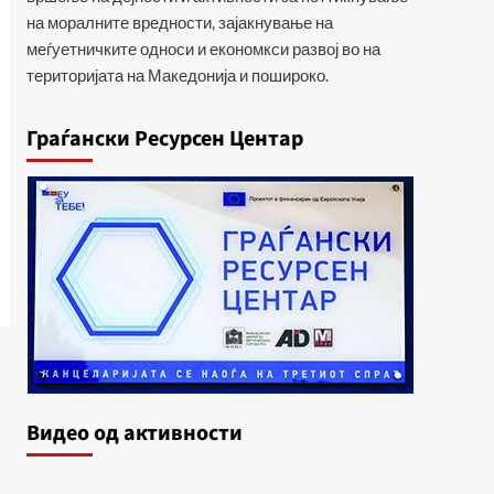
на моралните вредности, зајакнување на
меѓуетничките односи и економкси развој во на
територијата на Македонија и пошироко.
Граѓански Ресурсен Центар
Видеo од активности