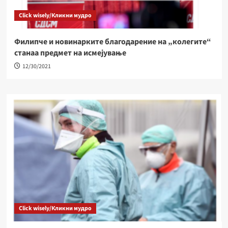
организации
2
Click wisely/Кликни мудро
Граѓански ресурсен центар
Мобилниот ресурсен центар во посета на
Филипче и новинарките благодарение на „колегите“
Македонска Каменица – потребна е поголема
станаа предмет на исмејување
поддршка за локалните организации и
12/30/2021
3
младите
„Граѓаните и медиумите го „озеленуваат„ Поглавјето
27„
Поглавје 27
(Видео) Дислоцирањето на Усје е невозможна
мисија, а на Вардариште живеат 30 семејства
4
што бара вклучување на институции –
Каранфилова Мазневска во „Стадион“
„Граѓаните и медиумите го „озеленуваат„ Поглавјето
27„
Поглавје 27
Публикација
Поефикасно управување со отпадот –
5
публикација
Click wisely/Кликни мудро