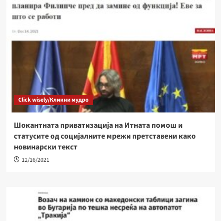
Click wisely/Кликни мудро
Шокантната приватизација на Итната помош и
статусите од социјалните мрежи претставени како
новинарски текст
12/16/2021