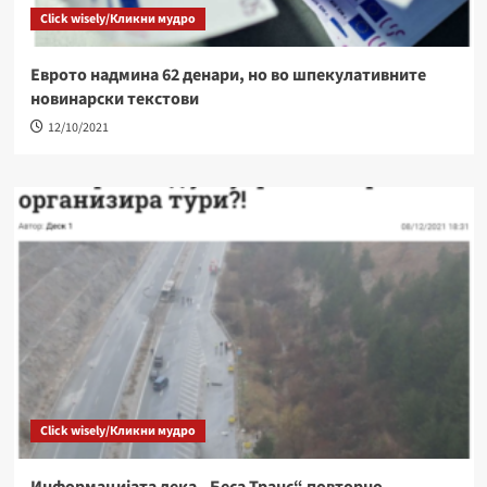
Click wisely/Кликни мудро
Eврото надмина 62 денари, но во шпекулативните
новинарски текстови
12/10/2021
Click wisely/Кликни мудро