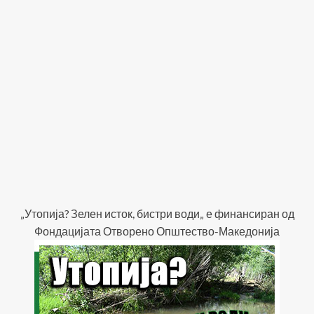
„Утопија? Зелен исток, бистри води„ е финансиран од
Фондацијата Отворено Општество-Македонија