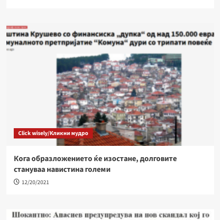
Click wisely/Кликни мудро
Кога образложението ќе изостане, долговите
стануваа навистина големи
12/20/2021