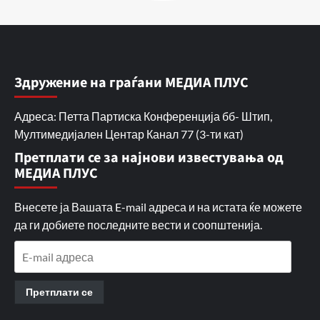
Здружение на граѓани МЕДИА ПЛУС
Адреса: Петта Партиска Конференција бб- Штип,
Мултимедијален Центар Канал 77 (3-ти кат)
Претплати се за најнови известувања од
МЕДИА ПЛУС
Внесете ја Вашата E-mail адреса и на истата ќе можете
да ги добиете последните вести и соопштенија.
E-
mail
адреса
Претплати се