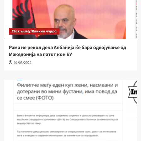
„Граѓаните и медиумите го „озеленуваат„ Поглавјето
27„
Поглавје 27
(Видео) Дислоцирањето на Усје е невозможна
мисија, а на Вардариште живеат 30 семејства
Click wisely/Кликни мудро
4
што бара вклучување на институции –
Каранфилова Мазневска во „Стадион“
Рама не рекол дека Албанија ќе бара одвојување од
Македонија на патот кон ЕУ
„Граѓаните и медиумите го „озеленуваат„ Поглавјето
27„
01/03/2022
Поглавје 27
Публикација
Поефикасно управување со отпадот –
5
публикација
Граѓански ресурсен центар
Анкетен прашалник за организациски
капацитети и вмрежување
1
Граѓански ресурсен центар
Повик за учество на работилница за
стратешко планирање за граѓански