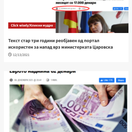
Click wisely/Кликни мудро
Текст стар три години реобјавен од портал
искористен за напад врз министерката Царовска
12/13/2021