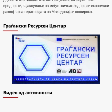
вредности, зајакнување на меѓуетничките односи и економкси
развој во на територијата на Македонија и пошироко.
Граѓански Ресурсен Центар
Видеo од активности