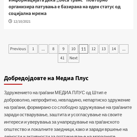
Информацијата дека „Беса Транс“ повторно
организира патувања е базирана на еден статус од
социјална мрежа
12/10/2021
Навигација
Previous
1
8
9
10
12
13
14
…
11
…
на
41
Next
написи
Добредојдовте на Медиа Плус
Здружението на граѓани МЕДИА ПЛУС од Штип е
доброволно, непрофитно, невладино, непартиско здружение
на граѓани, формирано со слободно здружување на граѓаните
заради остварување, заштита и усогласување на своите
интереси и уверувања за унапредување на граѓанското
општество и локалните заедници, како и заради вршење на
дејности и активности за поттикнување на моралните