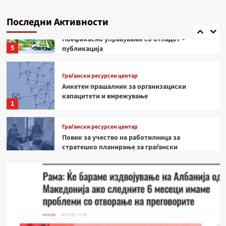
„Граѓаните и медиумите го „озеленуваат„ Поглавјето
27„
Последни Активности
Поглавје 27
Публикација
Поефикасно управување со отпадот –
5
публикација
Граѓански ресурсен центар
Анкетен прашалник за организациски
капацитети и вмрежување
1
Граѓански ресурсен центар
Повик за учество на работилница за
стратешко планирање за граѓански
организации
2
Граѓански ресурсен центар
Мобилниот ресурсен центар во посета на
Македонска Каменица – потребна е поголема
поддршка за локалните организации и
3
младите