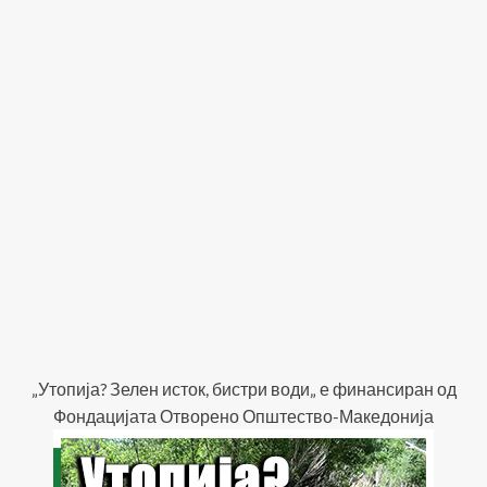
„Утопија? Зелен исток, бистри води„ е финансиран од
Фондацијата Отворено Општество-Македонија