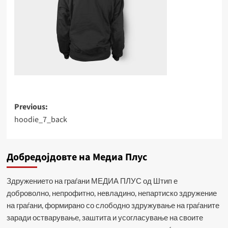
Post
Previous:
hoodie_7_back
navigation
Добредојдовте на Медиа Плус
Здружението на граѓани МЕДИА ПЛУС од Штип е
доброволно, непрофитно, невладино, непартиско здружение
на граѓани, формирано со слободно здружување на граѓаните
заради остварување, заштита и усогласување на своите