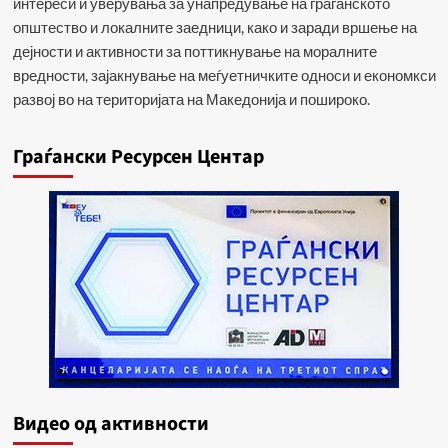
интереси и уверувања за унапредување на граѓанското
општество и локалните заедници, како и заради вршење на
дејности и активности за поттикнување на моралните
вредности, зајакнување на меѓуетничките односи и економкси
развој во на територијата на Македонија и пошироко.
Граѓански Ресурсен Центар
Видеo од активности