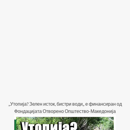
„Утопија? Зелен исток, бистри води„ е финансиран од
Фондацијата Отворено Општество-Македонија