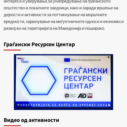
интереси и уверувања за унапредување на граѓанското
општество и локалните заедници, како и заради вршење на
дејности и активности за поттикнување на моралните
вредности, зајакнување на меѓуетничките односи и економкси
развој во на територијата на Македонија и пошироко.
Граѓански Ресурсен Центар
Видеo од активности