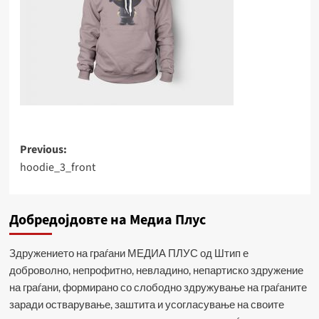
Post
Previous:
hoodie_3_front
navigation
Добредојдовте на Медиа Плус
Здружението на граѓани МЕДИА ПЛУС од Штип е
доброволно, непрофитно, невладино, непартиско здружение
на граѓани, формирано со слободно здружување на граѓаните
заради остварување, заштита и усогласување на своите