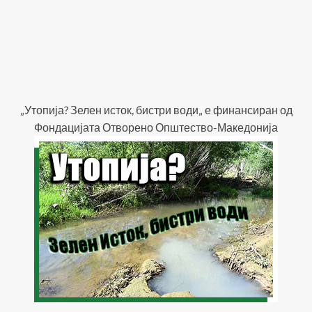
„Утопија? Зелен исток, бистри води„ е финансиран од
Фондацијата Отворено Општество-Македонија