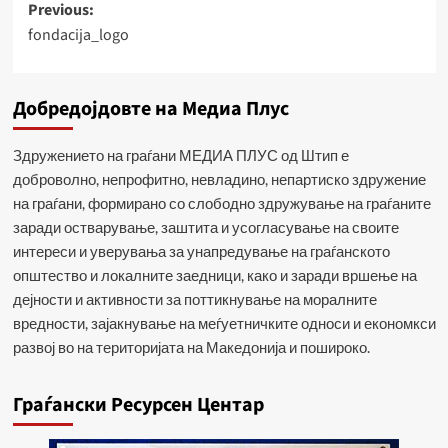
Post
Previous:
fondacija_logo
navigation
Добредојдовте на Медиа Плус
Здружението на граѓани МЕДИА ПЛУС од Штип е
доброволно, непрофитно, невладино, непартиско здружение
на граѓани, формирано со слободно здружување на граѓаните
заради остварување, заштита и усогласување на своите
интереси и уверувања за унапредување на граѓанското
општество и локалните заедници, како и заради вршење на
дејности и активности за поттикнување на моралните
вредности, зајакнување на меѓуетничките односи и економкси
развој во на територијата на Македонија и пошироко.
Граѓански Ресурсен Центар