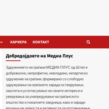
КАРИЕРА
КОНТАКТ
Добредојдовте на Медиа Плус
Здружението на граѓани МЕДИА ПЛУС од Штип е
доброволно, непрофитно, невладино, непартиско
здружение на граѓани, формирано со слободно
здружување на граѓаните заради остварување,
заштита и усогласување на своите интереси и
уверувања за унапредување на граѓанското
општество и локалните заедници, како и заради
вршење на дејности и активности за поттикнување