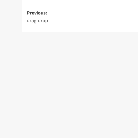
Post
Previous:
drag-drop
navigation