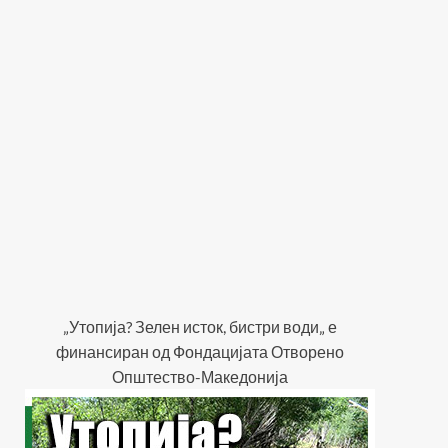
„Утопија? Зелен исток, бистри води„ е
финансиран од Фондацијата Отворено
Општество-Македонија