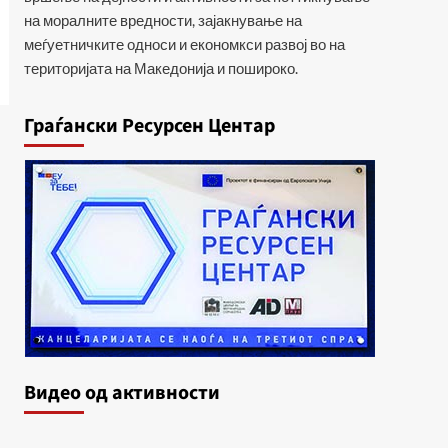
на моралните вредности, зајакнување на
меѓуетничките односи и економкси развој во на
територијата на Македонија и пошироко.
Граѓански Ресурсен Центар
Видеo од активности