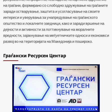
на граѓани, формирано со слободно здружување на граѓаните
заради остварување, заштита и усогласување на своите
интереси и уверувања за унапредување на граѓанското
општество и локалните заедници, како и заради вршење на
дејности и активности за поттикнување на моралните
вредности, зајакнување на меѓуетничките односи и економкси
развој во на територијата на Македонија и пошироко.
Граѓански Ресурсен Центар