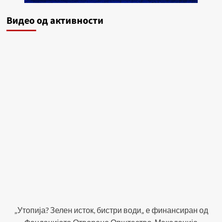
Видеo од активности
„Утопија? Зелен исток, бистри води„ е финансиран од