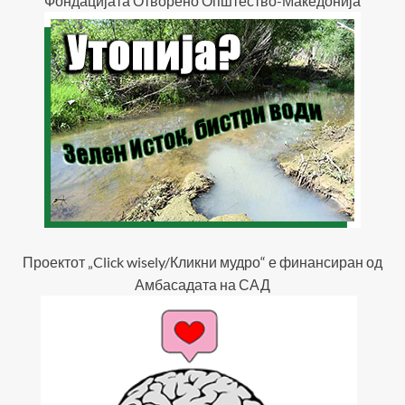
Фондацијата Отворено Општество-Македонија
Проектот „Click wisely/Кликни мудро“ е финансиран од
Амбасадата на САД