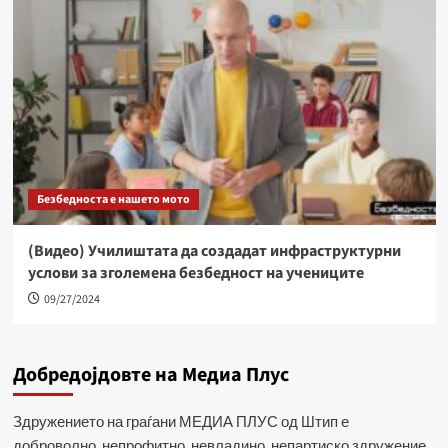
Безбедноста е нашето мото
(Видео) Училиштата да создадат инфраструктурни
услови за зголемена безбедност на учениците
09/27/2024
Добредојдовте на Медиа Плус
Здружението на граѓани МЕДИА ПЛУС од Штип е
доброволно, непрофитно, невладино, непартиско здружение