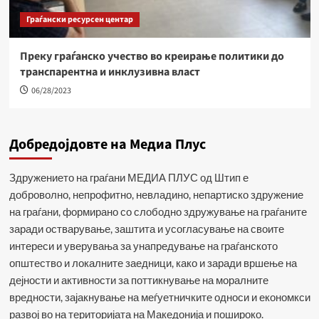
Граѓански ресурсен центар
Преку граѓанско учество во креирање политики до
транспарентна и инклузивна власт
06/28/2023
Добредојдовте на Медиа Плус
Здружението на граѓани МЕДИА ПЛУС од Штип е
доброволно, непрофитно, невладино, непартиско здружение
на граѓани, формирано со слободно здружување на граѓаните
заради остварување, заштита и усогласување на своите
интереси и уверувања за унапредување на граѓанското
општество и локалните заедници, како и заради вршење на
дејности и активности за поттикнување на моралните
вредности, зајакнување на меѓуетничките односи и економкси
развој во на територијата на Македонија и пошироко.