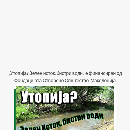
„Утопија? Зелен исток, бистри води„ е финансиран од
Фондацијата Отворено Општество-Македонија