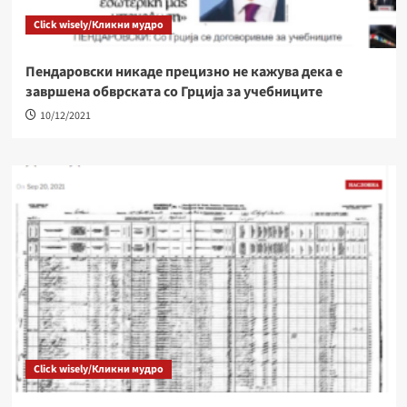
Click wisely/Кликни мудро
Пендаровски никаде прецизно не кажува дека е
завршена обврската со Грција за учебниците
10/12/2021
Click wisely/Кликни мудро