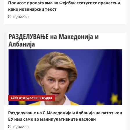
Пописот прoпаѓа ама во Фејсбук статусите пренесени
како новинарски текст
10/06/2021
Click wisely/Кликни мудро
Разделување на С.Македонија и Албанија на патот кон
ЕУ има само во манипулативните наслови
10/06/2021