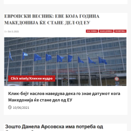
Click wisely/Кликни мудро
Клик-бејт наслов наведува дека го знае датумот кога
Македонија ќе стане дел од ЕУ
10/06/2021