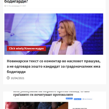
Click wisely/Кликни мудро
Новинарски текст со коментар во насловот прашува,
а не одговара зошто кандидат за градоначалник има
бодигарди
10/04/2021