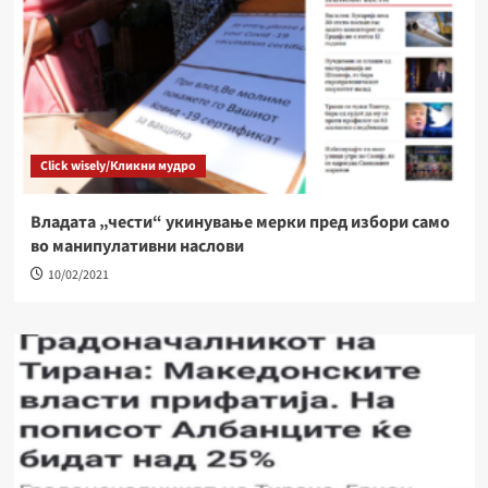
Click wisely/Кликни мудро
Владата „чести“ укинување мерки пред избори само
во манипулативни наслови
10/02/2021