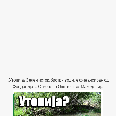
„Утопија? Зелен исток, бистри води„ е финансиран од
Фондацијата Отворено Општество-Македонија