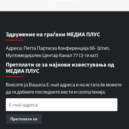
Здружение на граѓани МЕДИА ПЛУС
Адреса: Петта Партиска Конференција бб- Штип,
Мултимедијален Центар Канал 77 (3-ти кат)
Претплати се за најнови известувања од
МЕДИА ПЛУС
Внесете ја Вашата E-mail адреса и на истата ќе можете
да ги добиете последните вести и соопштенија.
E-
mail
адреса
Претплати се