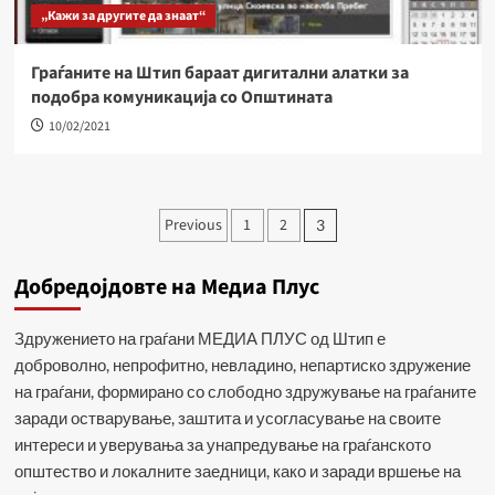
„Кажи за другите да знаат“
Граѓаните на Штип бараат дигитални алатки за
подобра комуникaција со Општината
10/02/2021
Навигација
Previous
1
2
3
на
Добредојдовте на Медиа Плус
написи
Здружението на граѓани МЕДИА ПЛУС од Штип е
доброволно, непрофитно, невладино, непартиско здружение
на граѓани, формирано со слободно здружување на граѓаните
заради остварување, заштита и усогласување на своите
интереси и уверувања за унапредување на граѓанското
општество и локалните заедници, како и заради вршење на