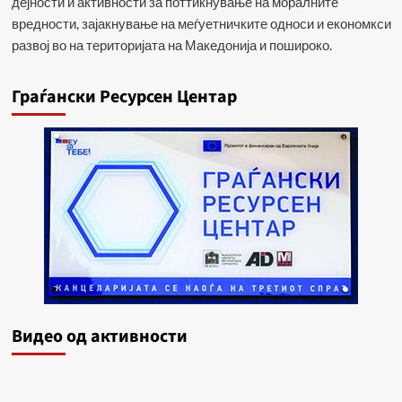
дејности и активности за поттикнување на моралните
вредности, зајакнување на меѓуетничките односи и економкси
развој во на територијата на Македонија и пошироко.
Граѓански Ресурсен Центар
Видеo од активности