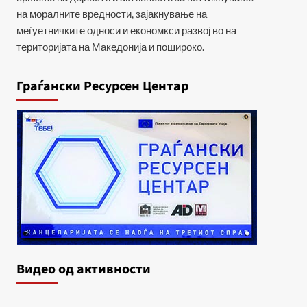
на моралните вредности, зајакнување на
меѓуетничките односи и економкси развој во на
територијата на Македонија и пошироко.
Граѓански Ресурсен Центар
Видеo од активности