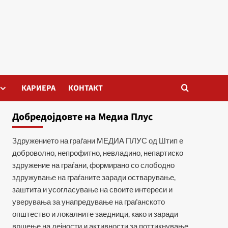
КАРИЕРА
КОНТАКТ
Добредојдовте на Медиа Плус
Здружението на граѓани МЕДИА ПЛУС од Штип е
доброволно, непрофитно, невладино, непартиско
здружение на граѓани, формирано со слободно
здружување на граѓаните заради остварување,
заштита и усогласување на своите интереси и
уверувања за унапредување на граѓанското
општество и локалните заедници, како и заради
вршење на дејности и активности за поттикнување