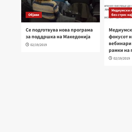
Медиумски п
Објави
без стрес на
Се подготвува нова програма
Медиумск
за поддршка на Македонија
фокусот н
вебинари
02/19/2019
рамки на 
02/19/2019