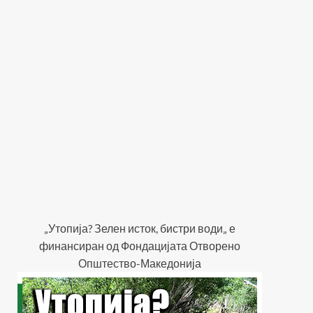
„Утопија? Зелен исток, бистри води„ е
финансиран од Фондацијата Отворено
Општество-Македонија