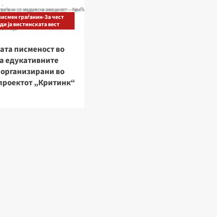
исмен граѓанин-За чест
јди ја вистинската вест
ата писменост во
а едукативните
 организирани во
проектот „Критинк“