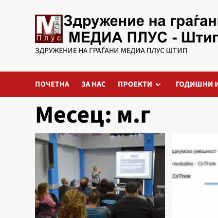
Skip
to
content
ЗДРУЖЕНИЕ НА ГРАЃАНИ МЕДИА ПЛУС ШТИП
ПОЧЕТНА
ЗА НАС
ПРОЕКТИ
ГОДИШНИ 
Месец:
м.г