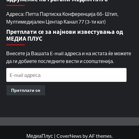
Адреса: Петта Партиска Конференција бб- Штип,
Мултимедијален Центар Канал 77 (3-ти кат)
Претплати се за најнови известувања од
МЕДИА ПЛУС
Внесете ја Вашата E-mail адреса и на истата ќе можете
да ги добиете последните вести и соопштенија.
E-
mail
адреса
Претплати се
МедиаПлус
|
CoverNews
by AF themes.