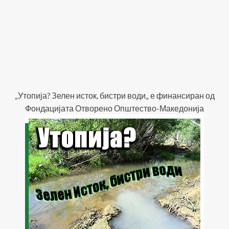
„Утопија? Зелен исток, бистри води„ е финансиран од
Фондацијата Отворено Општество-Македонија