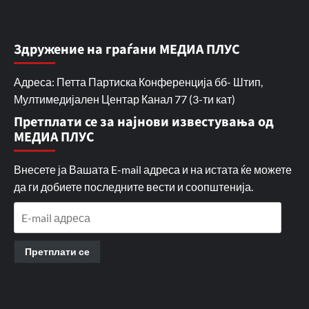
Здружение на граѓани МЕДИА ПЛУС
Адреса: Петта Партиска Конференција бб- Штип,
Мултимедијален Центар Канал 77 (3-ти кат)
Претплати се за најнови известувања од
МЕДИА ПЛУС
Внесете ја Вашата E-mail адреса и на истата ќе можете
да ги добиете последните вести и соопштенија.
E-
mail
адреса
Претплати се