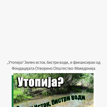
„Утопија? Зелен исток, бистри води„ е финансиран од
Фондацијата Отворено Општество-Македонија