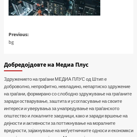
Post
Previous:
bg
navigation
Добредојдовте на Медиа Плус
Здружението на граѓани МЕДИА ПЛУС од Штип е
доброволно, непрофитно, невладино, непартиско здружение
на граѓани, формирано со слободно здружување на граѓаните
заради остварување, заштита и усогласување на своите
интереси и уверувања за унапредување на граѓанското
општество и локалните заедници, како и заради вршење на
дејности и активности за поттикнување на моралните
вредности, зајакнување на меѓуетничките односи и економкси