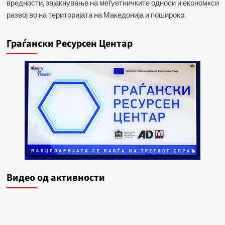
вредности, зајакнување на меѓуетничките односи и економкси
развој во на територијата на Македонија и пошироко.
Граѓански Ресурсен Центар
Видеo од активности