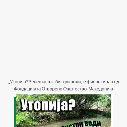
„Утопија? Зелен исток, бистри води„ е финансиран од
Фондацијата Отворено Општество-Македонија