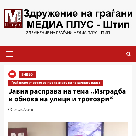
Skip
to
content
ЗДРУЖЕНИЕ НА ГРАЃАНИ МЕДИА ПЛУС ШТИП
Primary
Menu
ВИДЕО
Граѓанско учество во програмите на локалната власт
Јавна расправа на тема „Изградба
и обнова на улици и тротоари“
01/30/2018
Видео
плејер