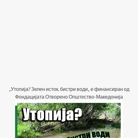
„Утопија? Зелен исток, бистри води„ е финансиран од
Фондацијата Отворено Општество-Македонија