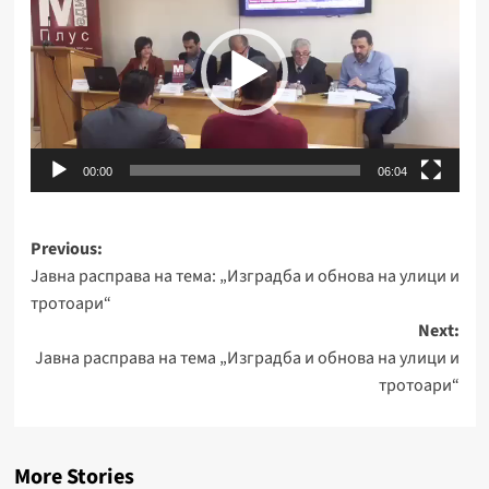
00:00
06:04
Post
Previous:
Јавна расправа на тема: „Изградба и обнова на улици и
navigation
тротоари“
Next:
Јавна расправа на тема „Изградба и обнова на улици и
тротоари“
More Stories