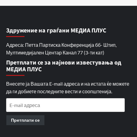
Здружение на граѓани МЕДИА ПЛУС
Адреса: Петта Партиска Конференција бб- Штип,
Мултимедијален Центар Канал 77 (3-ти кат)
Претплати се за најнови известувања од
МЕДИА ПЛУС
Внесете ја Вашата E-mail адреса и на истата ќе можете
да ги добиете последните вести и соопштенија.
E-
mail
адреса
Претплати се