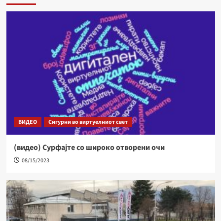
ВИДЕО
Сигурни во виртуелниот свет
(видео) Сурфајте со широко отворени очи
08/15/2023