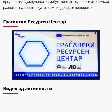
вредности, зајакнување на меѓуетничките односи и економкси
развој во на територијата на Македонија и пошироко.
Граѓански Ресурсен Центар
Видеo од активности