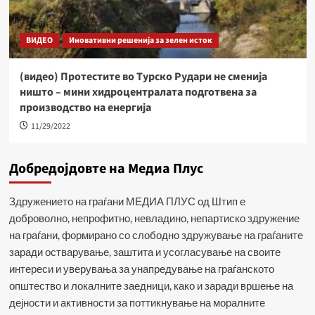
ВИДЕО
Иновативни решенија за зелен исток
(видео) Протестите во Турско Рудари не сменија
ништо – мини хидроцентралата подготвена за
производство на енергија
11/29/2022
Добредојдовте на Медиа Плус
Здружението на граѓани МЕДИА ПЛУС од Штип е
доброволно, непрофитно, невладино, непартиско здружение
на граѓани, формирано со слободно здружување на граѓаните
заради остварување, заштита и усогласување на своите
интереси и уверувања за унапредување на граѓанското
општество и локалните заедници, како и заради вршење на
дејности и активности за поттикнување на моралните