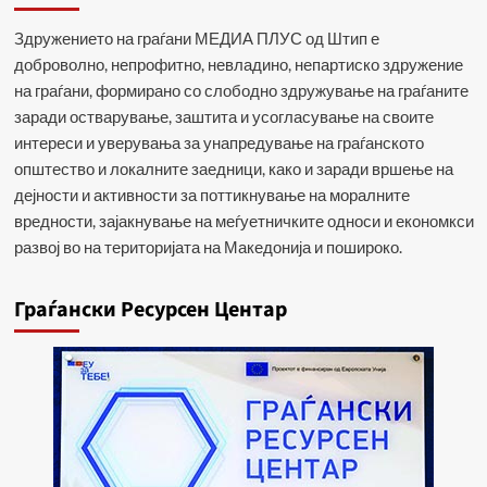
Здружението на граѓани МЕДИА ПЛУС од Штип е
доброволно, непрофитно, невладино, непартиско здружение
на граѓани, формирано со слободно здружување на граѓаните
заради остварување, заштита и усогласување на своите
интереси и уверувања за унапредување на граѓанското
општество и локалните заедници, како и заради вршење на
дејности и активности за поттикнување на моралните
вредности, зајакнување на меѓуетничките односи и економкси
развој во на територијата на Македонија и пошироко.
Граѓански Ресурсен Центар