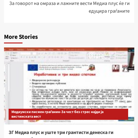
За говорот на омраза и лажните вести Медиа плус ќе ги
едуцира граѓаните
More Stories
Медиумски писмен граѓанин-За чест без стрес најди ја
вистинската вест
ЗГ Медиа плус и уште три грантисти денеска ги