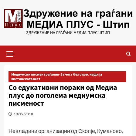
Skip
to
content
ЗДРУЖЕНИЕ НА ГРАЃАНИ МЕДИА ПЛУС ШТИП
Primary
Menu
Медиумски писмен граѓанин-За чест без стрес најди ја
вистинската вест
Со едукативни пораки од Медиа
плус до поголема медиумска
писменост
10/19/2018
Невладини организации од Скопје, Куманово,