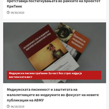
претставија постигнувањата во рамките на проектот
КриТинк
09/30/2020
Медиумски писмен граѓанин-За чест без стрес најди ја
вистинската вест
Медиумската писменост и заштитата на
малолетниците во медиумите во фокусот на новите
публикации на АВМУ
06/18/2019