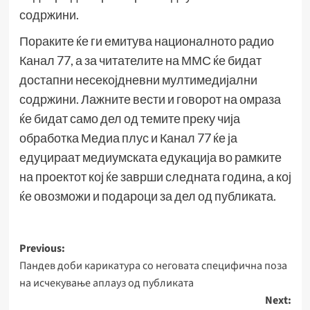
содржини.
Пораките ќе ги емитува националното радио
Канал 77, а за читателите на ММС ќе бидат
достапни несекојдневни мултимедијални
содржини. Лажните вести и говорот на омраза
ќе бидат само дел од темите преку чија
обработка Медиа плус и Канал 77 ќе ја
едуцираат медиумската едукација во рамките
на проектот кој ќе заврши следната година, а кој
ќе овозможи и подароци за дел од публиката.
Post
Previous:
Пандев доби карикатура со неговата специфична поза
navigation
на исчекување аплауз од публиката
Next: