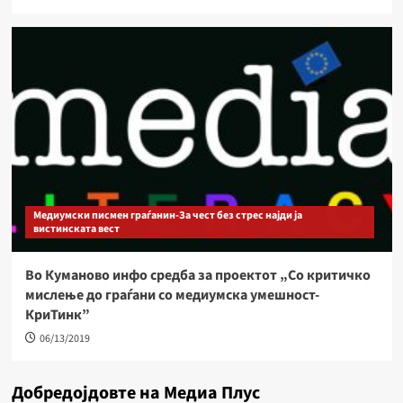
Медиумски писмен граѓанин-За чест без стрес најди ја
вистинската вест
Во Куманово инфо средба за проектот „Со критичко
мислење до граѓани со медиумска умешност-
КриТинк”
06/13/2019
Добредојдовте на Медиа Плус