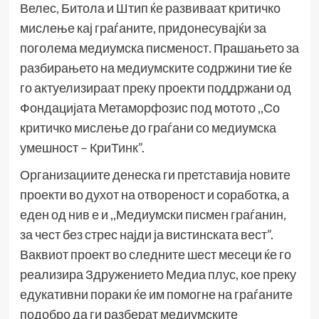
Велес, Битола и Штип ќе развиваат критичко
мислење кај граѓаните, придонесувајќи за
поголема медиумска писменост. Прашањето за
разбирањето на медиумските содржини тие ќе
го актуелизираат преку проекти поддржани од
Фондацијата Метаморфозис под мотото ,,Со
критичко мислење до граѓани со медиумска
умешност – КриТинк”.
Организациите денеска ги претставија новите
проекти во духот на отвореност и соработка, а
еден од нив е и ,,Медиумски писмен граѓанин,
за чест без стрес најди ја вистинската вест”.
Ваквиот проект во следните шест месеци ќе го
реализира Здружението Медиа плус, кое преку
едукативни пораки ќе им помогне на граѓаните
подобро да ги разберат медиумските