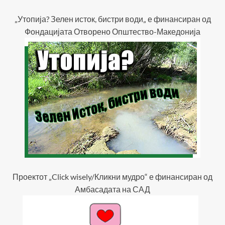
„Утопија? Зелен исток, бистри води„ е финансиран од
Фондацијата Отворено Општество-Македонија
Проектот „Click wisely/Кликни мудро“ е финансиран од
Амбасадата на САД