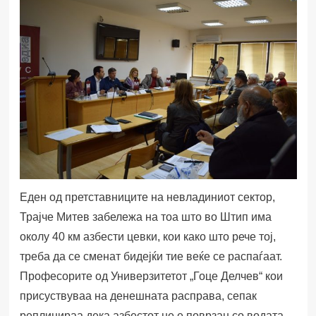
Еден од претставниците на невладиниот сектор,
Трајче Митев забележа на тоа што во Штип има
околу 40 км азбести цевки, кои како што рече тој,
треба да се сменат бидејќи тие веќе се распаѓаат.
Професорите од Универзитетот „Гоце Делчев“ кои
присуствуваа на денешната расправа, сепак
реплицираа дека азбестот не е поврзан со водата.