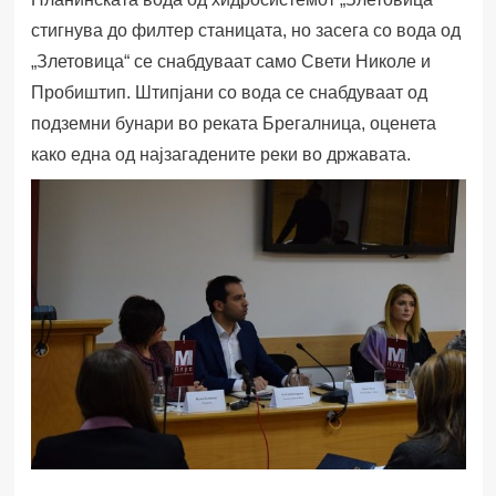
стигнува до филтер станицата, но засега со вода од
„Злетовица“ се снабдуваат само Свети Николе и
Пробиштип. Штипјани со вода се снабдуваат од
подземни бунари во реката Брегалница, оценета
како една од најзагадените реки во државата.