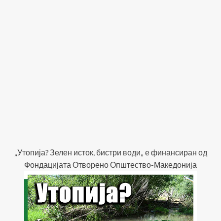
„Утопија? Зелен исток, бистри води„ е финансиран од
Фондацијата Отворено Општество-Македонија