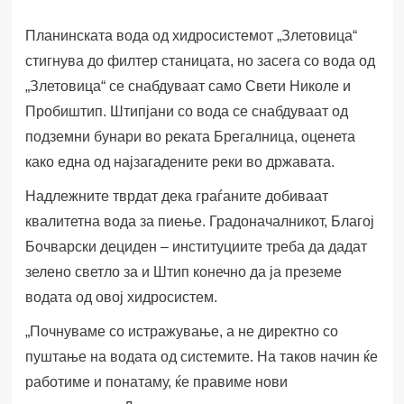
Планинската вода од хидросистемот „Злетовица“
стигнува до филтер станицата, но засега со вода од
„Злетовица“ се снабдуваат само Свети Николе и
Пробиштип. Штипјани со вода се снабдуваат од
подземни бунари во реката Брегалница, оценета
како една од најзагадените реки во државата.
Надлежните тврдат дека граѓаните добиваат
квалитетна вода за пиење. Градоначалникот, Благој
Бочварски дециден – институциите треба да дадат
зелено светло за и Штип конечно да ја преземе
водата од овој хидросистем.
„
П
очнуваме со истражување, а не директно со
пуштање на водата од системите. На таков начин ќе
работиме и понатаму, ќе правиме нови