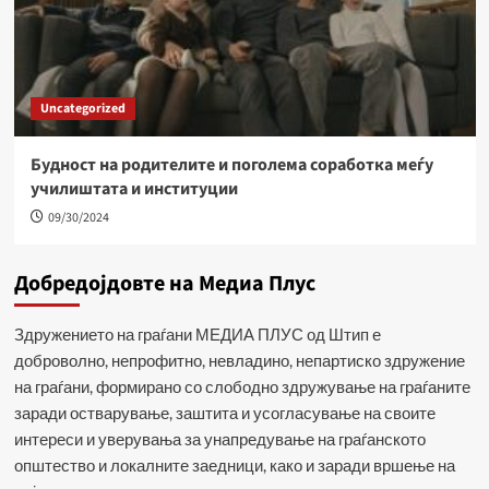
Uncategorized
Будност на родителите и поголема соработка меѓу
училиштата и институции
09/30/2024
Добредојдовте на Медиа Плус
Здружението на граѓани МЕДИА ПЛУС од Штип е
доброволно, непрофитно, невладино, непартиско здружение
на граѓани, формирано со слободно здружување на граѓаните
заради остварување, заштита и усогласување на своите
интереси и уверувања за унапредување на граѓанското
општество и локалните заедници, како и заради вршење на