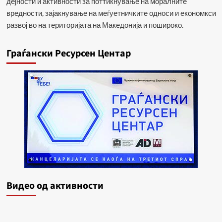
дејности и активности за поттикнување на моралните
вредности, зајакнување на меѓуетничките односи и економкси
развој во на територијата на Македонија и пошироко.
Граѓански Ресурсен Центар
Видеo од активности