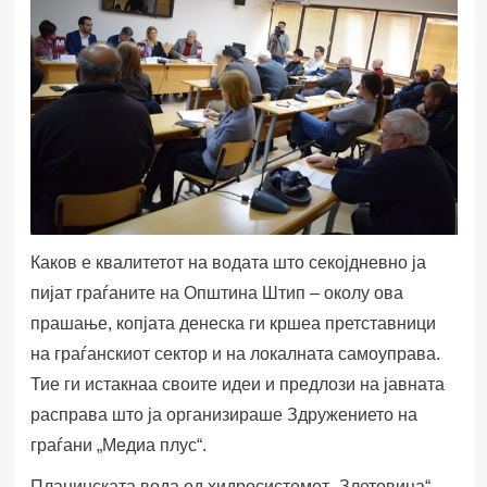
Каков е квалитетот на водата што секојдневно ја
пијат граѓаните на Општина Штип – околу ова
прашање, копјата денеска ги кршеа претставници
на граѓанскиот сектор и на локалната самоуправа.
Тие ги истакнаа своите идеи и предлози на јавната
расправа што ја организираше Здружението на
граѓани „Медиа плус“.
Планинската вода од хидросистемот „Злетовица“