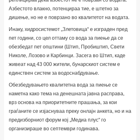
Азбестото влакно, потенцираа тие, е штетно за
дишење, но не е поврзано во квалитетот на водата.
Инаку, хидросистемот „Злетовица“ е изграден пред
пет години, со цел оттаму со вода за пиење да се
обезбедат пет општини (Штип, Пробиштип, Свети
Николе, Лозово и Карбинци. Засега во Штип, каде
живеат над 43 000 жители, бунарскиот систем е
единствен систем за водоснабдување.
Обезбедувањето квалитетна вода за пиење се
наметна како тема на денешната јавна расправа,
врз основа на приоритетните прашања, за кои
граѓаните се изјаснуваа преку онлајн анкета, но и на
предизборниот форум кој „Медиа плус“ го
организираше во септември годинава.