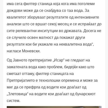
има сега
филтер станица која кога има поголеми
дождови може да се снабдува со таа вода. За
квалитетот зборуваат резултатите од интензивните
анализи што се вршат секој месец и се испраќаат до
сите релевантни инситутции во државата. Досега не
се случило освен матност да покажат други
резултати кои би укажале на неквалитена вода
“,
нагласи Моневски.
Од Јавното претпријатие „Исар“ не гледаат на
заматената вода како проблем, бидејќи како што
сметаат оттаму, филтер станицата на
Претпријатието е технолошки опремена и може за
миг да се префрла од водите кои доаѓаат од
„Злетовица“ на водите кои доаѓаат од бунарскиот
систем.