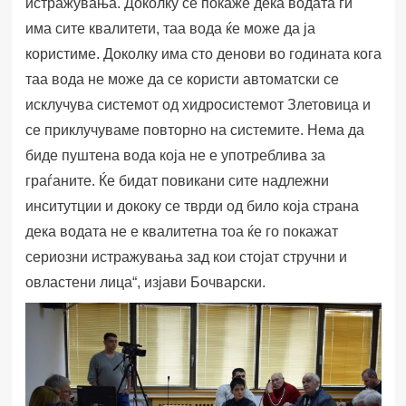
истражувања. Доколку се покаже дека водата ги
има сите квалитети, таа вода ќе може да ја
користиме. Доколку има сто денови во годината кога
таа вода не може да се користи автоматски се
исклучува системот од хидросистемот Злетовица и
се приклучуваме повторно на системите. Нема да
биде пуштена вода која не е употреблива за
граѓаните. Ќе бидат повикани сите надлежни
инситутции и дококу се тврди од било која страна
дека водата не е квалитетна тоа ќе го покажат
сериозни истражувања зад кои стојат стручни и
овластени лица“, изјави Бочварски.