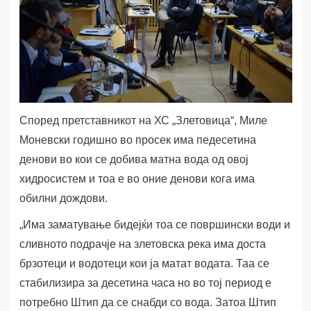
Според претставникот на ХС „Злетовица“, Миле
Моневски годишно во просек има педесетина
денови во кои се добива матна вода од овој
хидросистем и тоа е во оние денови кога има
обилни дождови.
„
Има заматување бидејќи тоа се површински води и
сливното подрачје на злетовска река има доста
брзотеци и водотеци кои ја матат водата. Таа се
стабилизира за десетина часа но во тој период е
потребно Штип да се снабди со вода. Затоа Штип