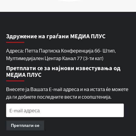
Здружение на граѓани МЕДИА ПЛУС
Адреса: Петта Партиска Конференција бб- Штип,
Мултимедијален Центар Канал 77 (3-ти кат)
Претплати се за најнови известувања од
МЕДИА ПЛУС
Внесете ја Вашата E-mail адреса и на истата ќе можете
да ги добиете последните вести и соопштенија.
E-
mail
адреса
Претплати се