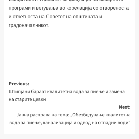
програми и ветувања во корелација со отвореноста
и отчетноста на Советот на општината и
градоначалникот.
Post
Previous:
Штипјани бараат квалитетна вода за пиење и замена
navigation
на старите цевки
Next:
Јавна расправа на тема: „Обезбедување квалитетна
вода за пиење, канализација и одвод на отпадни води“