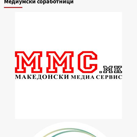
Медиумски соработници