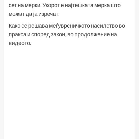
сет на мерки. Укорот е најтешката мерка што
можат да ја изречат.
Како се решава меѓуврсничкото насилство во
пракса и според закон, во продолжение на
видеото.