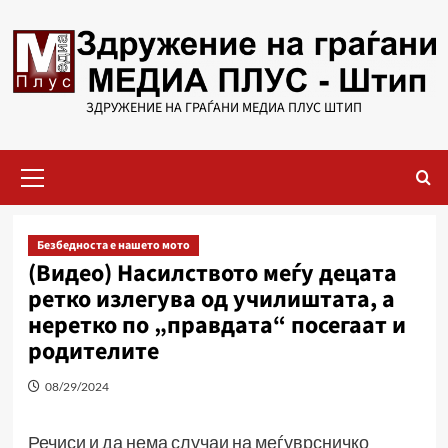
Skip
to
content
ЗДРУЖЕНИЕ НА ГРАЃАНИ МЕДИА ПЛУС ШТИП
Primary
Menu
Безбедноста е нашето мото
(Видео) Насилството меѓу децата
ретко излегува од училиштата, а
неретко по „правдата“ посегаат и
родителите
08/29/2024
Речиси и да нема случаи на меѓуврсничко