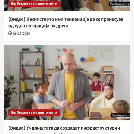
Безбедноста е нашето мото
(Видео) Насилството има тенденција да се пренесува
од една генерација на друга
09/28/2024
Безбедноста е нашето мото
(Видео) Училиштата да создадат инфраструктурни