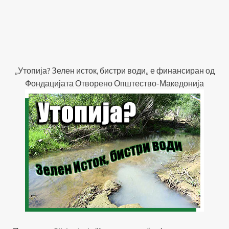
„Утопија? Зелен исток, бистри води„ е финансиран од
Фондацијата Отворено Општество-Македонија