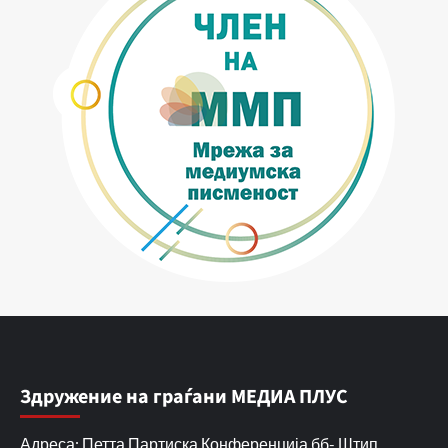
Здружение на граѓани МЕДИА ПЛУС
Адреса: Петта Партиска Конференција бб- Штип,