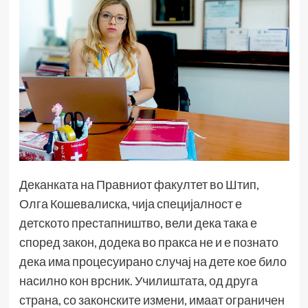
Деканката на Правниот факултет во Штип,
Олга Кошевалиска, чија специјалност е
детското престапништво, вели дека така е
според закон, додека во пракса не и е познато
дека има процесуирано случај на дете кое било
насилно кон врсник. Училиштата, од друга
страна, со законските измени, имаат ограничен