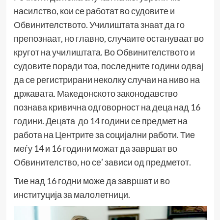
насилство, кои се работат во судовите и
Обвинителството. Училиштата знаат да го
препознаат, но главно, случаите остануваат во
кругот на училиштата. Во Обвинителството и
судовите поради тоа, последните години одвај
да се регистрирани неколку случаи на ниво на
државата. Македонското законодавство
познава кривична одговорност на деца над 16
години. Децата до 14 години се предмет на
работа на Центрите за социјални работи. Тие
меѓу 14 и 16 години можат да завршат во
Обвинителство, но се’ зависи од предметот.
Тие над 16 годни може да завршат и во
институција за малолетници.