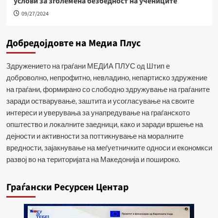
услови за зголемена безбедност на учениците
09/27/2024
Добредојдовте на Медиа Плус
Здружението на граѓани МЕДИА ПЛУС од Штип е
доброволно, непрофитно, невладино, непартиско здружение
на граѓани, формирано со слободно здружување на граѓаните
заради остварување, заштита и усогласување на своите
интереси и уверувања за унапредување на граѓанското
општество и локалните заедници, како и заради вршење на
дејности и активности за поттикнување на моралните
вредности, зајакнување на меѓуетничките односи и економкси
развој во на територијата на Македонија и пошироко.
Граѓански Ресурсен Центар