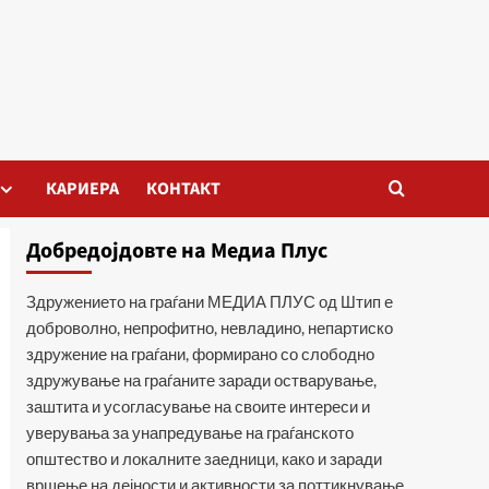
КАРИЕРА
КОНТАКТ
Добредојдовте на Медиа Плус
Здружението на граѓани МЕДИА ПЛУС од Штип е
доброволно, непрофитно, невладино, непартиско
здружение на граѓани, формирано со слободно
здружување на граѓаните заради остварување,
заштита и усогласување на своите интереси и
уверувања за унапредување на граѓанското
општество и локалните заедници, како и заради
вршење на дејности и активности за поттикнување