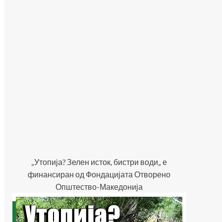
„Утопија? Зелен исток, бистри води„ е
финансиран од Фондацијата Отворено
Општество-Македонија