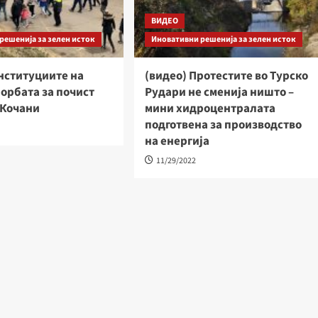
ВИДЕО
решенија за зелен исток
Иновативни решенија за зелен исток
нституциите на
(видео) Протестите во Турско
борбата за почист
Рудари не сменија ништо –
 Кочани
мини хидроцентралата
подготвена за производство
на енергија
11/29/2022