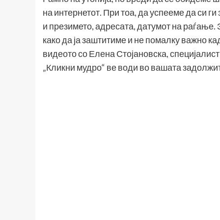
на интернетот. При тоа, да успееме да си г
и презимето, адресата, датумот на раѓање.
како да ја заштитиме и не помалку важно к
видеото со Елена Стојановска, специјалист
„Кликни мудро“ ве води во вашата задолжит