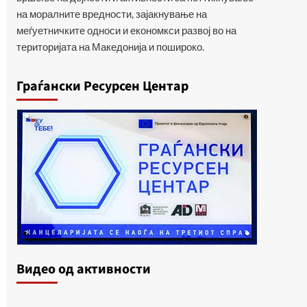
на моралните вредности, зајакнување на
меѓуетничките односи и економкси развој во на
територијата на Македонија и пошироко.
Граѓански Ресурсен Центар
Видеo од активности