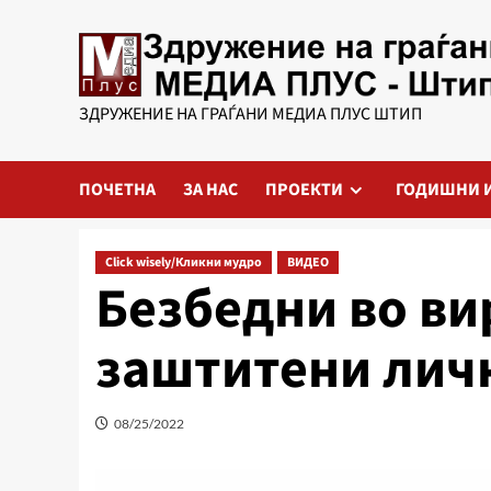
Skip
to
content
ЗДРУЖЕНИЕ НА ГРАЃАНИ МЕДИА ПЛУС ШТИП
ПОЧЕТНА
ЗА НАС
ПРОЕКТИ
ГОДИШНИ 
Click wisely/Кликни мудро
ВИДЕО
Безбедни во ви
заштитени лич
08/25/2022