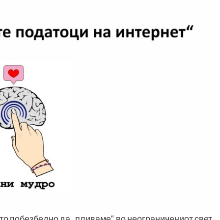
што побезбедно да „пливаме“ во неограничениот свет