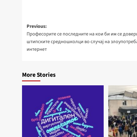
Post
Previous:
Професорите се последните на кои би им се довер
navigation
штипските средношколци во случај на злоупотреб
интернет
More Stories