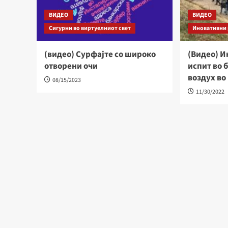
ВИДЕО
ВИДЕО
Сигурни во виртуелниот свет
Иновативни 
(видео) Сурфајте со широко
(Видео) И
отворени очи
испит во 
воздух во
08/15/2023
11/30/2022