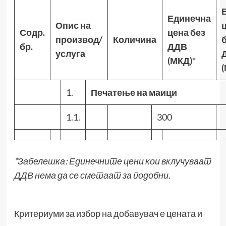
Единечна
Опис на
Содр.
цена без
производ/
Количина
бр
.
ДДВ
услуга
(
МКД
)
*
(
1.
Печатење на маици
1.1.
300
*
Забелешка
:
Единечни
те
цени кои вклучуваат
ДДВ нема да се сметаат за подобни.
Критериуми за избор на добавувач е цената и