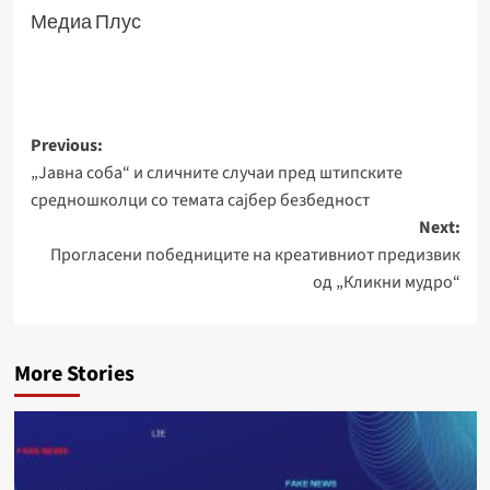
Медиа Плус
Post
Previous:
„Јавна соба“ и сличните случаи пред штипските
navigation
средношколци со темата сајбер безбедност
Next:
Прогласени победниците на креативниот предизвик
од „Кликни мудро“
More Stories