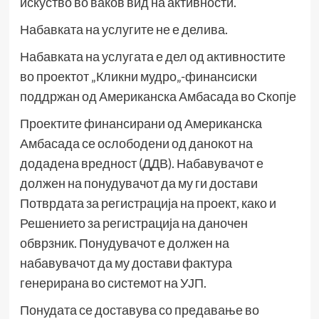
искуство во ваков вид на активности.
Набавката на услугите не е делива.
Набавката на услугата е дел од активностите
во проектот „Кликни мудро„-финансиски
поддржан од Американска Амбасада во Скопје
Проектите финансирани од Американска
Амбасада се ослободени од данокот на
додадена вредност (ДДВ). Набавувачот е
должен на понудувачот да му ги достави
Потврдата за регистрација на проект, како и
Решението за регистрација на даночен
обврзник. Понудувачот е должен на
набавувачот да му достави фактура
генерирана во системот на УЈП.
Понудата се доставува со предавање во