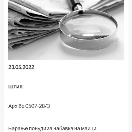
2
3
.0
5
.202
2
Штип
Арх.бр 0507-28/3
Барање понуди за набавка на маици