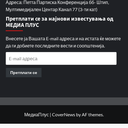
Адреса: Петта Партиска Конференција бб- Штип,
Мултимедијален Центар Канал 77 (3-ти кат)
Претплати се за најнови известувања од
МЕДИА ПЛУС
Внесете ја Вашата E-mail адреса и на истата ќе можете
да ги добиете последните вести и соопштенија.
E-
mail
адреса
Претплати се
МедиаПлус
|
CoverNews
by AF themes.