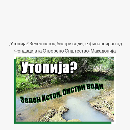
„Утопија? Зелен исток, бистри води„ е финансиран од
Фондацијата Отворено Општество-Македонија