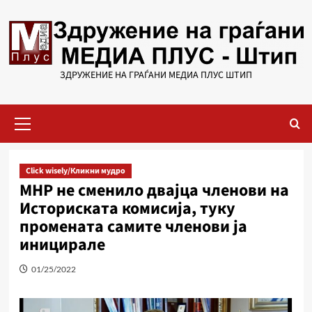
Skip
to
content
ЗДРУЖЕНИЕ НА ГРАЃАНИ МЕДИА ПЛУС ШТИП
Primary
Menu
Click wisely/Кликни мудро
МНР не сменило двајца членови на
Историската комисија, туку
промената самите членови ја
иницирале
01/25/2022