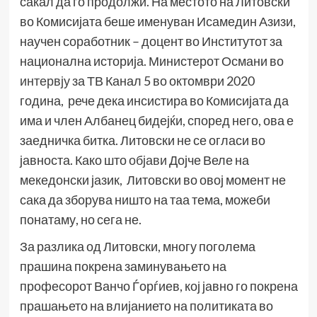
сакал да го продолжи. На местото на Литовски
во Комисијата беше именуван Исамедин Азизи,
научен соработник – доцент во Институтот за
национална историја. Министерот Османи во
интервју
за ТВ Канал 5 во октомври 2020
година, рече дека инсистира во Комисијата да
има и член Албанец бидејќи, според него, ова е
заедничка битка. Литовски не се огласи во
јавноста. Како што
објави
Дојче Веле на
мекедонски јазик, Литовски во овој момент не
сака да зборува ништо на таа тема, можеби
понатаму, но сега не.
За разлика од Литовски, многу поголема
прашина покрена заминувањето на
професорот Ванчо Ѓорѓиев, кој јавно го покрена
прашањето на влијанието на политиката во