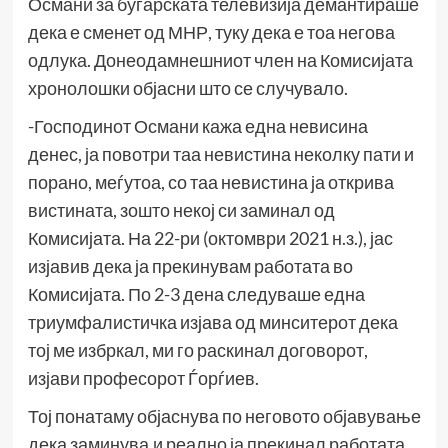
Османи за бугарската телевизија демантираше
дека е сменет од МНР, туку дека е тоа негова
одлука. Донеодамнешниот член на Комисијата
хронолошки објасни што се случувало.
-Господинот Османи кажа една невисина
денес, ја повотри таа невистина неколку пати и
порано, меѓутоа, со таа невистина ја открива
вистината, зошто некој си заминал од
Комисијата. На 22-ри (октомври 2021 н.з.), јас
изјавив дека ја прекинувам работата во
Комисијата. По 2-3 дена следуваше една
триумфалистичка изјава од минситерот дека
тој ме избркал, ми го раскинал договорот,
изјави професорот Ѓорѓиев.
Тој понатаму објаснува по неговото објавување
дека заминува,и реално ја прекинал работата