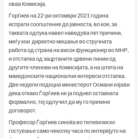
оваа Комисија.
Ѓорѓиев на 22-ри октомври 2021 година
испрати
соопштение
до јавноста, во кое, за
таквата одлука навел наведува пет причини,
меѓу кои директно мешање во стручната
работа од страна на висок функционер во МНР,
и отстапка од зацртаните црвени линии од
другите членови на Комисијата, а на штета на
македонските национални интереси отстапка.
Две недели подоцна министерот Османи
изјави
дека откако Ѓорѓиев не ја поднел оставката
формално, тој одлучил да му го прекине
договорот.
Професор Ѓорѓиев синоќа во
телевизиско
гостување
само неколку часа по интервјуто на