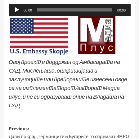
Аудио
00:00
00:00
плејер
Овој проект е поддржан од Амбасадата на
САД. Мислењата, откритијата и
заклучоците или препораките изнесени овде
се на имплементаторот/авторот Медиа
плус, и не ги одразуваат оние на Владата на
САД.
Post
Previous:
Дали покрај „Германците и Бугарите го спремаат ВМРО