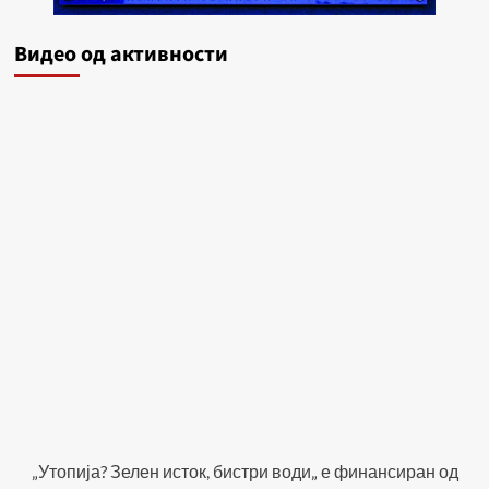
Видеo од активности
„Утопија? Зелен исток, бистри води„ е финансиран од