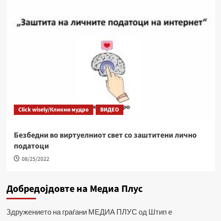
Click wisely/Кликни мудро
ВИДЕО
Безбедни во виртуелниот свет со заштитени лично
податоци
08/25/2022
Добредојдовте на Медиа Плус
Здружението на граѓани МЕДИА ПЛУС од Штип е