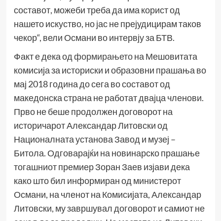
составот, можеби треба да има корист од
нашето искуство, но јас не прејудицирам таков
чекор“, вели Османи во интервју за БТВ.
Факт е дека од
формирањето
на Мешовитата
комисија за историски и образовни прашања во
мај 2018 година до сега во составот од
македонска страна не работат двајца членови.
Прво не беше продолжен договорот на
историчарот Александар Литовски од
Националната установа Завод и музеј –
Битола. Одговарајќи на новинарско прашање
тогашниот премиер Зоран Заев изјави дека
како што бил информиран од министерот
Османи, на членот на Комисијата, Александар
Литовски, му завршувал договорот и самиот не