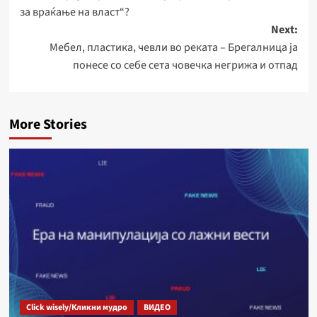
navigation
за враќање на власт“?
Next:
Мебел, пластика, чевли во реката – Брегалница ја
понесе со себе сета човечка негрижа и отпад
More Stories
Click wisely/Кликни мудро
ВИДЕО