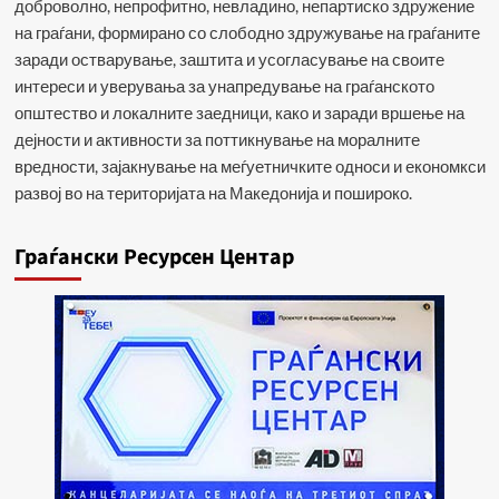
доброволно, непрофитно, невладино, непартиско здружение
на граѓани, формирано со слободно здружување на граѓаните
заради остварување, заштита и усогласување на своите
интереси и уверувања за унапредување на граѓанското
општество и локалните заедници, како и заради вршење на
дејности и активности за поттикнување на моралните
вредности, зајакнување на меѓуетничките односи и економкси
развој во на територијата на Македонија и пошироко.
Граѓански Ресурсен Центар