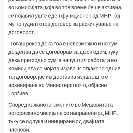
во Комисијата, која во тое време беше активна,
се појавил уште еден функционер од МНР, кој
му понудил готов договор за раскинување на
договорот.
-Тогаш реков дека тоа е невозможно и не сум
дојден за да се договорам за да си одам, туку
дека претходно сум ја напуштил работата во
Комисијата со мојата изјава. И откако го одбив
тој договор, јас им доставив изјава, што е
архивирана во Министерството, објасни
Ѓорѓиев.
Според кажаното, смените во Мешовитата
историска комисија не се направени од МНР,
туку се одлука и иницирани од двајцата
членови.