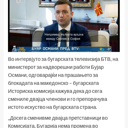
Во
интервјуто
за бугарската телевизија БТВ, на
министерот за надворешни работи Бујар
Османи, одговарајќи на прашањето за
блокадата на македонско – бугарската
Историска комисија кажува дека до сега
смениле двајца членови и го препорачува
истото искуство на бугарската страна.
„Досега сменивме двајца претставници во
Комисијата, Бугарија нема промена во