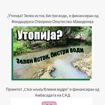
„Утопија? Зелен исток, бистри води„ е финансиран од
Фондацијата Отворено Општество-Македонија
Проектот „Click wisely/Кликни мудро“ е финансиран од
Амбасадата на САД