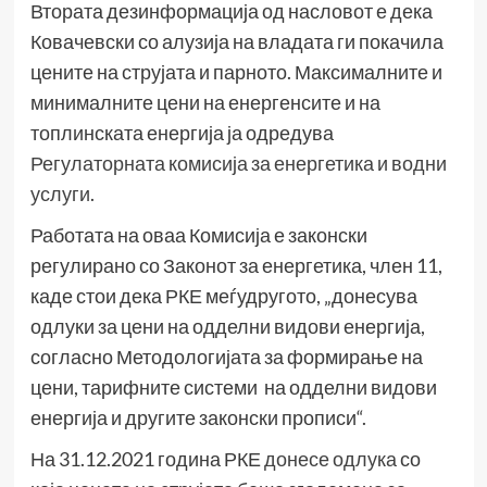
Втората дезинформација од насловот е дека
Ковачевски со алузија на владата ги покачила
цените на струјата и парното. Максималните и
минималните цени на енергенсите и на
топлинската енергија ја одредува
Регулаторната комисија за енергетика и водни
услуги
.
Работата на оваа Комисија е законски
регулирано со Законот за енергетика, член 11,
каде стои дека РКЕ меѓудругото, „донесува
одлуки за цени на одделни видови енергија,
согласно Методологијата за формирање на
цени, тарифните системи на одделни видови
енергија и другите законски прописи“.
На 31.12.2021 година РКЕ
донесе одлука
со