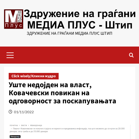
Skip
to
content
ЗДРУЖЕНИЕ НА ГРАЃАНИ МЕДИА ПЛУС ШТИП
Primary
Menu
Click wisely/Кликни мудро
Уште недојден на власт,
Ковачевски повикан на
одговорност за поскапувањата
01/11/2022