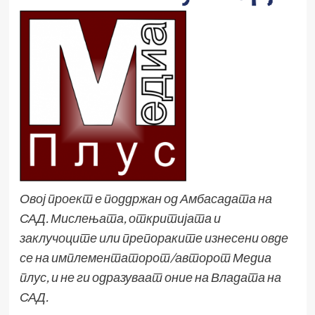
Овој проект е поддржан од Амбасадата на
САД. Мислењата, откритијата и
заклучоците или препораките изнесени овде
се на имплементаторот/авторот Медиа
плус, и не ги одразуваат оние на Владата на
САД.