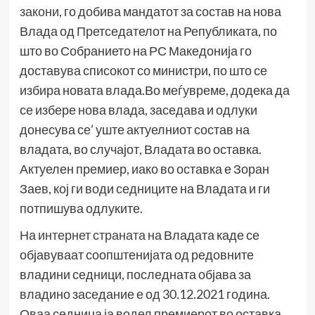
закони
, го добива мандатот за состав на нова
Влада од Претседателот на Републиката, по
што во Собранието на РС Македонија го
доставува списокот со министри, по што се
избира новата влада.Во меѓувреме, додека да
се избере нова влада, заседава и одлуки
донесува се’ уште актуелниот состав на
владата, во случајот, Владата во оставка.
Актуелен премиер, иако во оставка е Зоран
Заев, кој ги води седниците на Владата и ги
потпишува одлуките.
На
интернет страната
на Владата каде се
објавуваат соопштенијата од редовните
владини седници, последната објава за
владино заседание е од 30.12.2021 година.
Оваа седница ја водел премиерот во оставка,