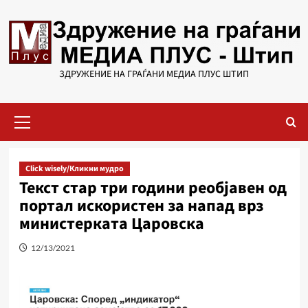
Skip
to
content
ЗДРУЖЕНИЕ НА ГРАЃАНИ МЕДИА ПЛУС ШТИП
Primary
Menu
Click wisely/Кликни мудро
Текст стар три години реобјавен од
портал искористен за напад врз
министерката Царовска
12/13/2021