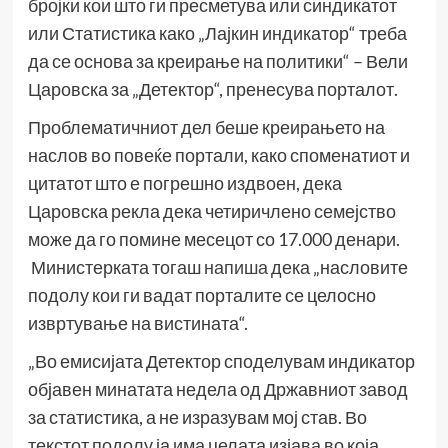
бројки кои што ги пресметува или синдикатот
или Статистика како „Лајкин индикатор“ треба
да се основа за креирање на политики“ – Вели
Царовска за „Детектор“, пренесува порталот.
Проблематичниот дел беше креирањето на
наслов во повеќе портали, како споменатиот и
цитатот што е погрешно издвоен, дека
Царовска рекла дека четиричлено семејство
може да го помине месецот со 17.000 денари.
Министерката тогаш
напиша
дека „насловите
подолу кои ги вадат порталите се целосно
извртување на вистината“.
„Во емисијата Детектор споделувам индикатор
објавен минатата недела од Државниот завод
за статистика, а не изразувам мој став. Во
текстот подолу ја има целата изјава во која