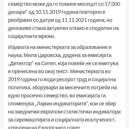
семејство може да го помине месецот со 17.000
денари
“ од 10.11.2019 година повторно е
реобјавен со датум од 11.11.2021 година, но
деновиве стана актуелен откако е споделен на
социјалните мрежи.
Изјавата на министерката за образование и
наука, Мила Царовска, дадена за емисијата
„Детектор“ на Сител, која повеќе не се емитува
е пренесена во овој текст. Министерката во
2019 година го води ресорот труд и социјална
политика, зборувајќи за месечните потреби на
едно просечно семејство, во емисијата ги
споменува „Лајкин индикаторите“, кои се збир
на заеднички европски статистички индикатори
за сиромаштијата и социјалната исклученост,
утврдени на
Европскиот совет
.