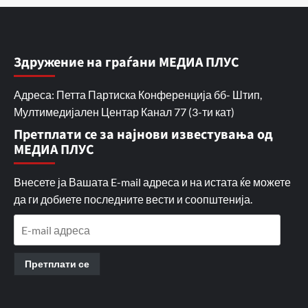
Здружение на граѓани МЕДИА ПЛУС
Адреса: Петта Партиска Конференција бб- Штип,
Мултимедијален Центар Канал 77 (3-ти кат)
Претплати се за најнови известувања од
МЕДИА ПЛУС
Внесете ја Вашата E-mail адреса и на истата ќе можете
да ги добиете последните вести и соопштенија.
E-
mail
адреса
Претплати се