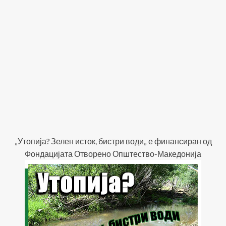
„Утопија? Зелен исток, бистри води„ е финансиран од
Фондацијата Отворено Општество-Македонија