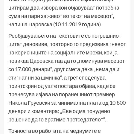
цитирам два извора кои објавуваат потребна
сума на пари за живот во текот на месецот“,
напиша Царовска (10.11.2019 година).
Реобјавувањето на текстовите со погрешниот
цитат деновиве, повторно го предизвика гневот
на
корисниците на социјалните мрежи
, кои ја
повикаа Царовска таа да го „поминува месецот
со 17.000 денари“, друг смета дека „нема да и’
стигнат ни за шминка“, а трет споделува
принтскрин од уште постара објава, каде се
пренесува изјава на поранешниот премиер
Никола Груевски за минимална плата од 10.800
денари и коментира: „Еве одма понудено
решение да го вратиме претседателот“.
Точноста во работата на медиумите е