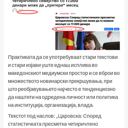
Практиката да се употребуваат стари текстови
и стари изјави уште еднаш исплива во
македонскиот медиумски простор и се вброи во
множеството новинарски прекршувања, при
што реобјавувањето најчесто е тенденциозно
да наштети на одредена личност или политика
на институција, организација, влада.
Текстот под наслов: „
Царовска: Според
статистичката пресметка четиричлено