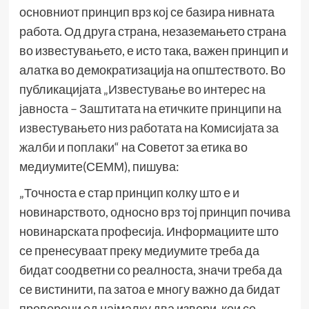
основниот принцип врз кој се базира нивната
работа. Од друга страна, незаземањето страна
во известувањето, е исто така, важен принцип и
алатка во демократизација на општеството. Во
публикацијата
„Известување во интерес на
јавноста – Заштитата на етичките принципи на
известувањето низ работата на Комисијата за
жалби и поплаки
“ на Советот за етика во
медиумите(СЕММ), пишува:
„Точноста е стар принцип колку што е и
новинарството, односно врз тој принцип почива
новинарската професија. Информациите што
се пренесуваат преку медиумите треба да
бидат соодветни со реалноста, значи треба да
се вистинити, па затоа е многу важно да бидат
проверени од најмалку два извори, кои се