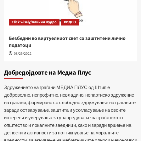
Click wisely/Кликни мудро
ВИДЕО
Безбедни во виртуелниот свет со заштитени лично
податоци
08/25/2022
Добредојдовте на Медиа Плус
Здружението на граѓани МЕДИА ПЛУС од Штип е
доброволно, непрофитно, невладино, непартиско здружение
на граѓани, формирано со слободно здружување на граѓаните
заради остварување, заштита и усогласување на своите
интереси и уверувања за унапредување на граѓанското
општество и локалните заедници, како и заради вршење на
дејности и активности за поттикнување на моралните
вредности, зајакнување на меѓуетничките односи и економкси