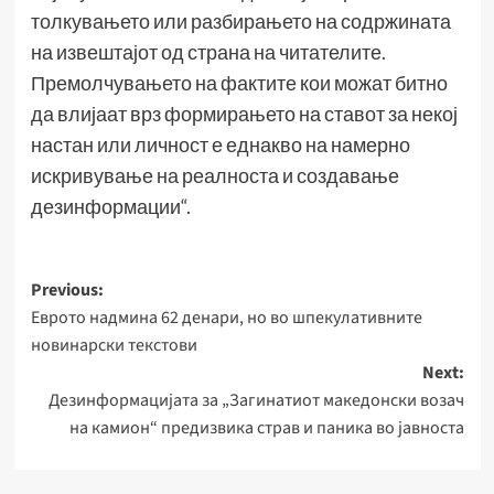
толкувањето или разбирањето на содржината
на извештајот од страна на читателите.
Премолчувањето на фактите кои можат битно
да влијаат врз формирањето на ставот за некој
настан или личност е еднакво на намерно
искривување на реалноста и создавање
дезинформации“.
Post
Previous:
Eврото надмина 62 денари, но во шпекулативните
navigation
новинарски текстови
Next:
Дезинформацијата за „Загинатиот македонски возач
на камион“ предизвика страв и паника во јавноста