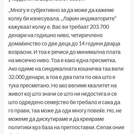
„Многу е субјективно за да може да кажеме
колку би изнесувала. „Лајкин индикаторите“
кажуваат колку е. Вас ви требаат 203.700
денари на годишно ниво, четиричлено
домаќинство со две деца до 14 години двајца
возрасни. И тоа е речиси до минимална плата
на месечно ниво. Тоа е како една пресметка.
Ако одиме на синдикалната кошничка таа вели
32.000 денари, а тоа е два пати по ова што е
тука пресметано. Но ако велиме квалитет на
живот кој што значи се што ни недостига и се
што одредено семејство би требало и сака да
го прави, таа може да оди многу повеќе. Но, не
можеме да дискутираме и да креираме
политики врз база на претпоставки. Сепак оние