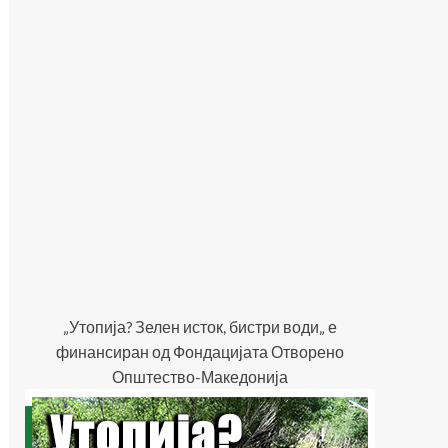
„Утопија? Зелен исток, бистри води„ е
финансиран од Фондацијата Отворено
Општество-Македонија