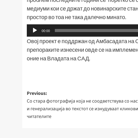
медиуми кои се држат до новинарските ста
простор во тоа не така далечно минато.
Аудио
00:00
плејер
Овој проект е поддржан од Амбасадата на 
препораките изнесени овде се на имплемен
оние на Владата на САД.
Post
Previous:
Со стара фотографија која не соодветствува со на
navigation
и генерализација во текстот се изнудуваат кликови
читателите