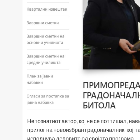
Непознатиот автор, кој не се потпишал, на
прилог на новоизбран градоначалник, кој па
исполнува деловите од својата програма.