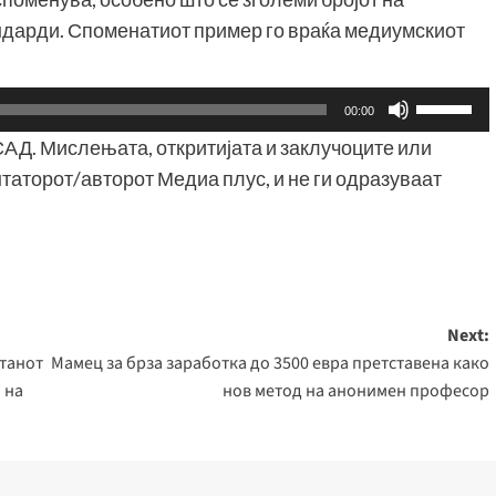
ндарди. Споменатиот пример го враќа медиумскиот
Користе
00:00
ги
САД. Мислењата, откритијата и заклучоците или
копшињ
таторот/авторот Медиа плус, и не ги одразуваат
Горна
стрела/
Долна
стрелка,
за
Next:
зголему
станот
Мамец за брза заработка до 3500 евра претставена како
или
 на
нов метод на анонимен професор
намалу
на
звукот.