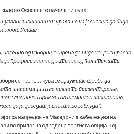
, каде во Основните начела пишува:
читуваат вистината и правото на јавноста да биде
д нашиот Устав
“.
 посебно од изборите треба да биде непристрасно
збеди професионална дистанца од политичките
збори се препорачува „
м
едиумите треба да
њето информации и во нивното презентирање.
ционалистички прикази на темите и настаните,
ле да ја доведат јавноста во заблуда“
.
тајот за напредок на Македонија забележува на
ри во прилог на одредена партиска опција. Тој
споменува, особено што се зголеми бројот на