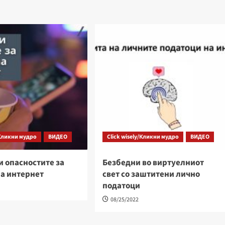
/Кликни мудро
ВИДЕО
Click wisely/Кликни мудро
ВИДЕО
и опасностите за
Безбедни во виртуелниот
на интернет
свет со заштитени лично
податоци
08/25/2022