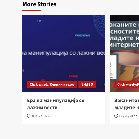
More Stories
Click wisely/Кликни мудро
ВИДЕО
Click wisely
Ера на манипулација со
Заканите 
лажни вести
младите 
08/27/2022
08/26/2022