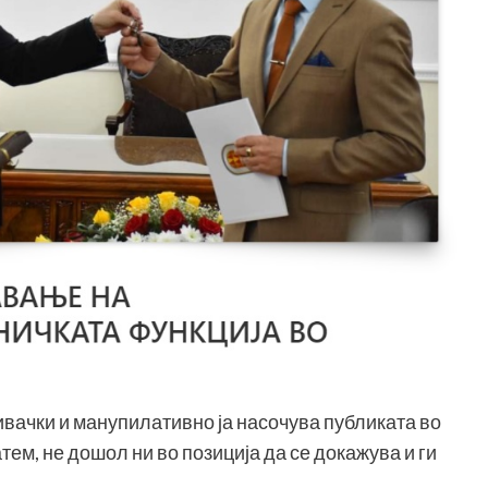
вивачки и манупилативно ја насочува публиката во
тем, не дошол ни во позиција да се докажува и ги