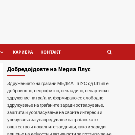
КАРИЕРА
КОНТАКТ
Добредојдовте на Медиа Плус
Здружението на граѓани МЕДИА ПЛУС од Штип е
доброволно, непрофитно, невладино, непартиско
здружение на граѓани, формирано со слободно
здружување на граѓаните заради остварување,
заштита и усогласување на своите интереси и
уверувања за унапредување на граѓанското
општество и локалните заедници, како и заради
вршење на дејности и активности за поттикнување