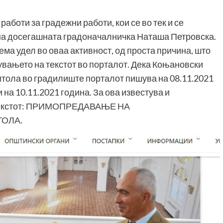
работи за градежни работи, кои се во тек и се
 на досегашната градоначалничка Наташа Петровска.
ма удел во оваа активност, од проста причина, што
вувањето на текстот во порталот. Дека Коњановски
итола во градилиште порталот пишува на 08.11.2021
на 10.11.2021 година. За ова известува и
кстот:
ПРИМОПРЕДАВАЊЕ НА
ТОЛА
.