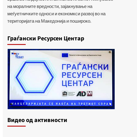
на моралните вредности, зајакнување на
меѓуетничките односи и економкси развој во на
територијата на Македонија и пошироко.
Граѓански Ресурсен Центар
Видеo од активности