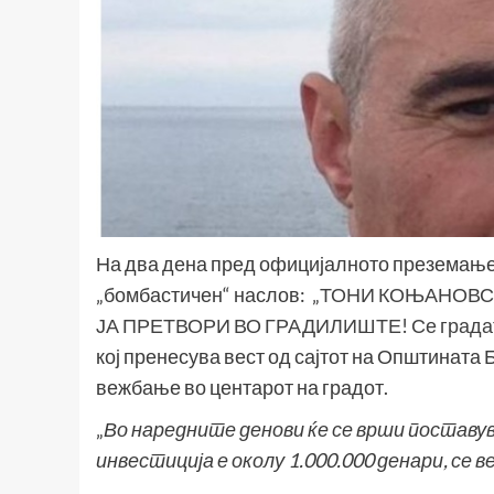
На два дена пред официјалното преземање 
„бомбастичен“ наслов: „
ТОНИ КОЊАНОВСК
ЈА ПРЕТВОРИ ВО ГРАДИЛИШТЕ! Се градат у
кој пренесува вест од сајтот на Општината 
вежбање во центарот на градот.
„
Во наредните денови ќе се врши поставу
инвестиција е околу 1.000.000 денари, с