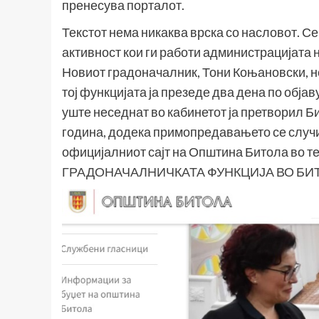
пренесува порталот.
Текстот нема никаква врска со насловот. Се 
активност кои ги работи администрацијата
Новиот градоначалник, Тони Коњановски, не
тој функцијата ја презеде два дена по обја
уште неседнат во кабинетот ја претворил Б
година, додека примопредавањето се случи 
официјалниот сајт на Општина Битола во те
ГРАДОНАЧАЛНИЧКАТА ФУНКЦИЈА ВО БИ