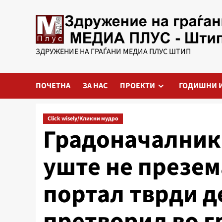
Skip
to
content
ЗДРУЖЕНИЕ НА ГРАЃАНИ МЕДИА ПЛУС ШТИП
ПОЧЕТНА
ЗА НАС
ПРОЕКТИ
ГОДИШНИ 
Click wisely/Кликни мудро
Градоначалник 
уште не презем
портал тврди д
претворил во 