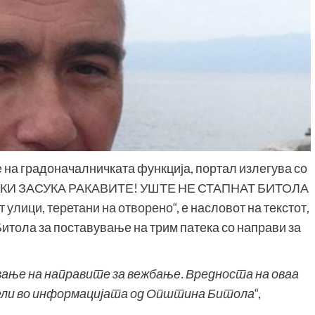
на градоначалничката функција, портал излегува со
И ЗАСУКА РАКАВИТЕ! УШТЕ НЕ СТАПНАТ БИТОЛА
лици, теретани на отворено
“, е насловот на текстот,
Битола за поставување на трим патека со направи за
вање на направите за вежбање.
Вредноста на оваа
е вели во информацијата од Општина Битола
“,