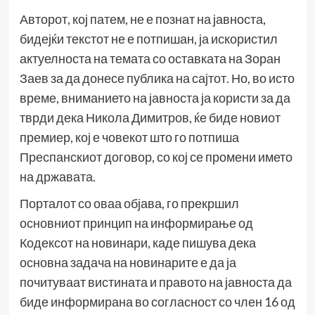
Авторот, кој патем, не е познат на јавноста,
бидејќи текстот не е потпишан, ја искористил
актуелноста на темата со оставката на Зоран
Заев за да донесе публика на сајтот. Но, во исто
време, вниманието на јавноста ја користи за да
тврди дека Никола Димитров, ќе биде новиот
премиер, кој е човекот што го потпиша
Преспанскиот договор, со кој се промени името
на државата.
Порталот со оваа објава, го прекршил
основниот принцип на информирање од
Кодексот на новинари, каде пишува дека
основна задача на новинарите е да ја
почитуваат вистината и правото на јавноста да
биде информирана во согласност со член 16 од