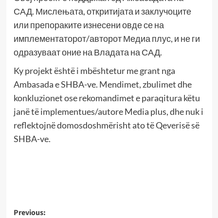
САД. Мислењата, откритијата и заклучоците
или препораките изнесени овде се на
имплементаторот/авторот Медиа плус, и не ги
одразуваат оние на Владата на САД.
Ky projekt është i mbështetur me grant nga
Ambasada e SHBA-ve. Mendimet, zbulimet dhe
konkluzionet ose rekomandimet e paraqitura këtu
janë të implementues/autore Media plus, dhe nuk i
reflektojnë domosdoshmërisht ato të Qeverisë së
SHBA-ve.
Post
Previous: