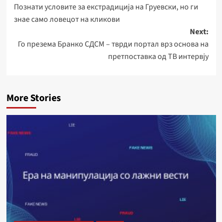
Познати условите за екстрадиција на Груевски, но ги
navigation
знае само ловецот на кликови
Next:
Го презема Бранко СДСМ – тврди портал врз основа на
претпоставка од ТВ интервју
More Stories