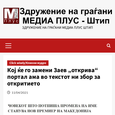
Skip
to
content
ЗДРУЖЕНИЕ НА ГРАЃАНИ МЕДИА ПЛУС ШТИП
Primary
Menu
Click wisely/Кликни мудро
Кој ќе го замени Заев „открива“
портал ама во текстот ни збор за
откритието
11/04/2021