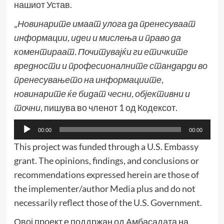
нашиот Устав.
„
Новинарите имаат улога да пренесуваат
информации, идеи и мислења и право да
коментираат. Почитувајќи ги етичките
вредности и професионалните стандарди во
пренесувањето на информациите,
новинарите ќе бидат чесни, објективни и
точни
, пишува во членот 1 од Кодексот.
Аудио
00:00
00:00
плејер
This project was funded through a U.S. Embassy
grant. The opinions, findings, and conclusions or
recommendations expressed herein are those of
the implementer/author Media plus and do not
necessarily reflect those of the U.S. Government.
Овој проект е поддржан од Амбасадата на