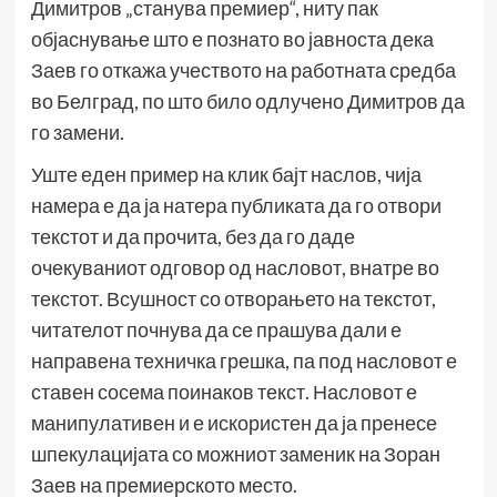
Димитров „станува премиер“, ниту пак
објаснување што е познато во јавноста дека
Заев го откажа учеството на работната средба
во Белград, по што било одлучено Димитров да
го замени.
Уште еден пример на клик бајт наслов, чија
намера е да ја натера публиката да го отвори
текстот и да прочита, без да го даде
очекуваниот одговор од насловот, внатре во
текстот. Всушност со отворањето на текстот,
читателот почнува да се прашува дали е
направена техничка грешка, па под насловот е
ставен сосема поинаков текст. Насловот е
манипулативен и е искористен да ја пренесе
шпекулацијата со можниот заменик на Зоран
Заев на премиерското место.