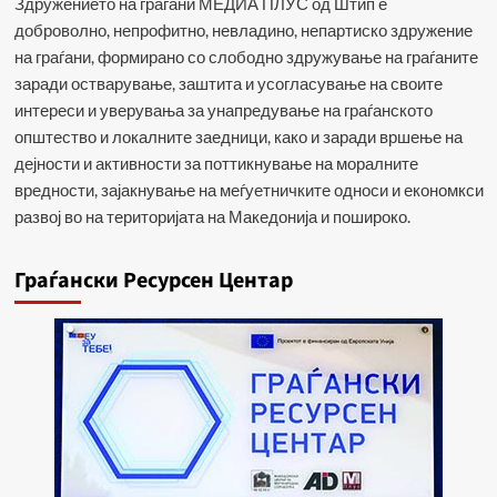
Здружението на граѓани МЕДИА ПЛУС од Штип е
доброволно, непрофитно, невладино, непартиско здружение
на граѓани, формирано со слободно здружување на граѓаните
заради остварување, заштита и усогласување на своите
интереси и уверувања за унапредување на граѓанското
општество и локалните заедници, како и заради вршење на
дејности и активности за поттикнување на моралните
вредности, зајакнување на меѓуетничките односи и економкси
развој во на територијата на Македонија и пошироко.
Граѓански Ресурсен Центар