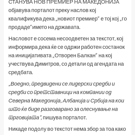
СТАНУВА НОВ ПРЕМИЕР НА МАКЕДОНИЈА
објавува порталот преку наслов кој
квалификува дека „новиот премиер“ е тој кој „го
продаде“името на државата.
Насловот е сосема несоодветен за текстот, кој
информира дека ќе се одржи работен состанок
на иницијативата „Отворен Балкан“ на кој
учествува Димитров, со детали од агендата на
средбата.
„Воедно, предвидени се лидерски средби и
средби со претставници на компании од
Северна Македонија, Албанија и Србија на кои
што ќе биде разговарано за олеснување на
трговијата
“,
пишува порталот.
Никаде подолу во текстот нема збор за тоа како