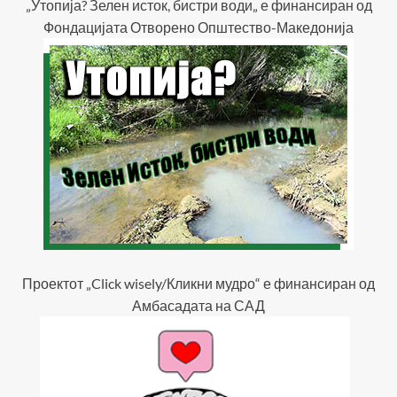
„Утопија? Зелен исток, бистри води„ е финансиран од
Фондацијата Отворено Општество-Македонија
Проектот „Click wisely/Кликни мудро“ е финансиран од
Амбасадата на САД