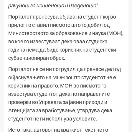
рачунот за испиеното и изеденото
”.
Порталот пренесува објава на студент кој во
прилог го ставил писмото што го добил од
Министерството за образование и наука (МОН),
во кое го известуваат дека оваа студиска
година нема да биде корисник на студентски
субвенциониран оброк.
Порталот не се ни потрудил да пренесе дел од
објаснувањето на МОН зошто студентот не е
корисник на правото. МОН во писмото го
известува студентот дека по направените
проверки во Управата за јавни приходи и
Агенцијата за вработување, утврдува дека
студентот не ги исполнува условите.
Исто така, авторот на краткиот текст не го