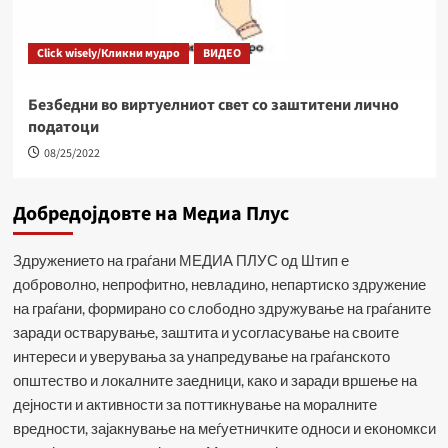
Click wisely/Кликни мудро
ВИДЕО
Безбедни во виртуелниот свет со заштитени лично
податоци
08/25/2022
Добредојдовте на Медиа Плус
Здружението на граѓани МЕДИА ПЛУС од Штип е
доброволно, непрофитно, невладино, непартиско здружение
на граѓани, формирано со слободно здружување на граѓаните
заради остварување, заштита и усогласување на своите
интереси и уверувања за унапредување на граѓанското
општество и локалните заедници, како и заради вршење на
дејности и активности за поттикнување на моралните
вредности, зајакнување на меѓуетничките односи и економкси