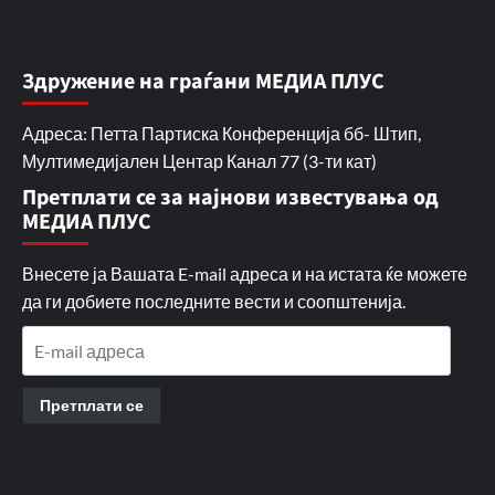
Здружение на граѓани МЕДИА ПЛУС
Адреса: Петта Партиска Конференција бб- Штип,
Мултимедијален Центар Канал 77 (3-ти кат)
Претплати се за најнови известувања од
МЕДИА ПЛУС
Внесете ја Вашата E-mail адреса и на истата ќе можете
да ги добиете последните вести и соопштенија.
E-
mail
адреса
Претплати се