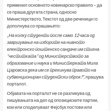
применил основното новинарско правило – да
се праша другата страна, односно
Министерството. Текстот од две реченици го
дополнува со прашањето:
„
На колку студенти после само 12 часа од
завршување на изборите на нивното
електронско поштенско сандаче им стигна
“честитката” од Министерството за
образование и наука и Министерката Мила
Царовска дека им се прекинува правото на
субвенциониран студентски оброк
?“,
прашува
порталот.
Објавата на порталот не се разликува од
пишувањата на дел од опозициските партии,
кои или споделуваат Фејсбук постови или