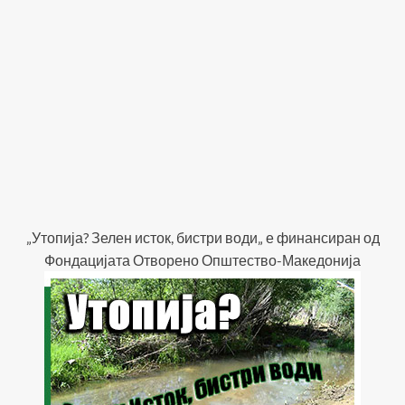
„Утопија? Зелен исток, бистри води„ е финансиран од
Фондацијата Отворено Општество-Македонија