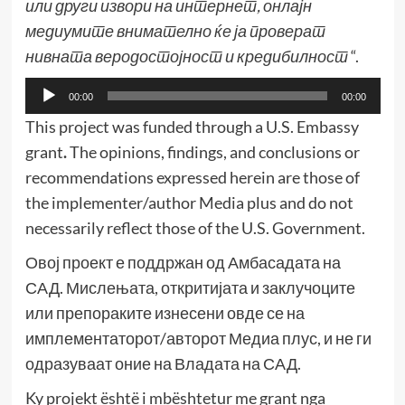
или други извори на интернет, онлајн
медиумите внимателно ќе ја проверат
нивната веродостојност и кредибилност
“.
Аудио
00:00
00:00
плејер
This project was funded through a U.S. Embassy
grant
.
The opinions, findings, and conclusions or
recommendations expressed herein are those of
the implementer/author Media plus and do not
necessarily reflect those of the U.S. Government.
Овој проект е поддржан од Амбасадата на
САД. Мислењата, откритијата и заклучоците
или препораките изнесени овде се на
имплементаторот/авторот Медиа плус, и не ги
одразуваат оние на Владата на САД.
Ky projekt është i mbështetur me grant nga