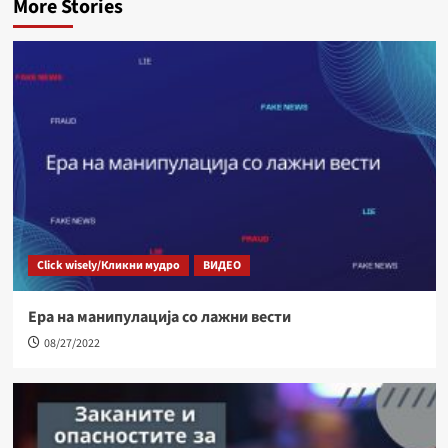
More Stories
Click wisely/Кликни мудро
ВИДЕО
Ера на манипулација со лажни вести
08/27/2022