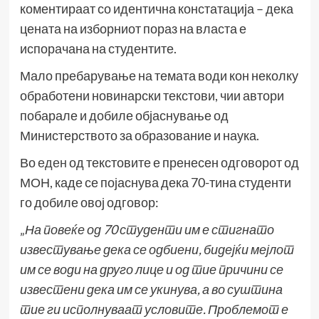
коментираат со идентична констатација – дека
цената на изборниот пораз на власта е
испорачана на студентите.
Мало пребарување на темата води кон неколку
обработени новинарски текстови, чии автори
побарале и добиле објаснување од
Министерството за образование и наука.
Во
еден
од текстовите е пренесен одговорот од
МОН, каде се појаснува дека 70-тина студенти
го добиле овој одговор:
„
На повеќе од 70 студенти им е стигнато
известување дека се одбиени, бидејќи мејлот
им се води на друго лице и од тие причини се
известени дека им се укинува, а во суштина
тие ги исполнуваат условите. Проблемот е