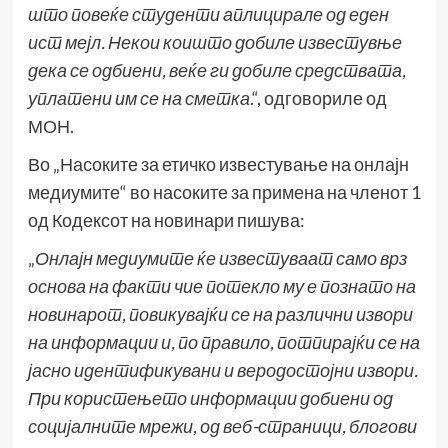
што повеќе студенти аплицирале од еден
ист мејл. Некои коишто добиле известувње
дека се одбиени, веќе ги добиле средствата,
уплатени им се на сметка
.“, одговориле од
МОН.
Во „Насоките за етичко известување на онлајн
медиумите“ во насоките за примена на членот 1
од Кодексот на новинари пишува:
„
Онлајн медиумите ќе известуваат само врз
основа на факти чие потекло му е познато на
новинарот, повикувајќи се на различни извори
на информации и, по правило, потпирајќи се на
јасно идентификувани и веродостојни извори
.
При користењето информации добиени од
социјалните мрежи, од веб-страници, блогови