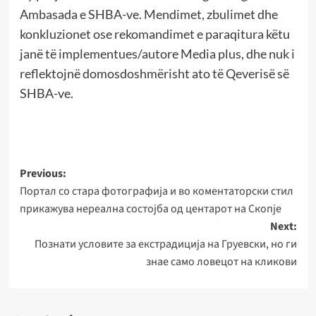
Ambasada e SHBA-ve. Mendimet, zbulimet dhe
konkluzionet ose rekomandimet e paraqitura këtu
janë të implementues/autore Media plus, dhe nuk i
reflektojnë domosdoshmërisht ato të Qeverisë së
SHBA-ve.
Post
Previous:
Портал со стара фотографија и во коментаторски стил
navigation
прикажува нереална состојба од центарот на Скопје
Next:
Познати условите за екстрадиција на Груевски, но ги
знае само ловецот на кликови