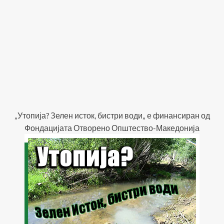
„Утопија? Зелен исток, бистри води„ е финансиран од
Фондацијата Отворено Општество-Македонија