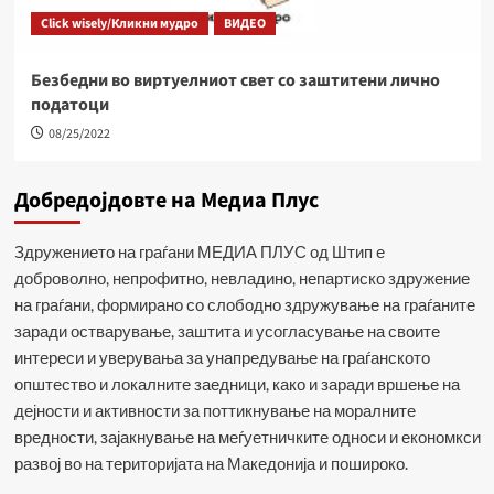
Click wisely/Кликни мудро
ВИДЕО
Безбедни во виртуелниот свет со заштитени лично
податоци
08/25/2022
Добредојдовте на Медиа Плус
Здружението на граѓани МЕДИА ПЛУС од Штип е
доброволно, непрофитно, невладино, непартиско здружение
на граѓани, формирано со слободно здружување на граѓаните
заради остварување, заштита и усогласување на своите
интереси и уверувања за унапредување на граѓанското
општество и локалните заедници, како и заради вршење на
дејности и активности за поттикнување на моралните
вредности, зајакнување на меѓуетничките односи и економкси
развој во на територијата на Македонија и пошироко.