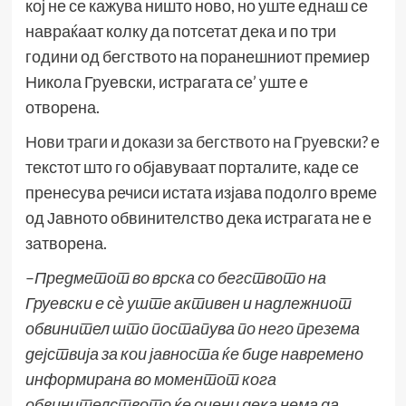
кој не се кажува ништо ново, но уште еднаш се
навраќаат колку да потсетат дека и по три
години од бегството на поранешниот премиер
Никола Груевски, истрагата се’ уште е
отворена.
Нови траги и докази за бегството на Груевски?
е
текстот што го објавуваат порталите, каде се
пренесува речиси истата изјава подолго време
од Јавното обвинителство дека истрагата не е
затворена.
–
Предметот во врска со бегството на
Груевски е сѐ уште активен и надлежниот
обвинител што постапува по него презема
дејствија за кои јавноста ќе биде навремено
информирана во моментот кога
обвинителството ќе оцени дека нема да