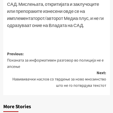
САД. Мислењата, откритијата и заклучоците
или препораките изнесени овде се на
имплементаторот/авторот Медиа плус, и не ги
одразуваат оние на Владата на САД.
Post
Previous:
Поканата за информативен разговор во полиција не е
navigation
апсење
Next:
Навививачки наслов со тврдење за ново мнозинство
што не го потврдува текстот
More Stories