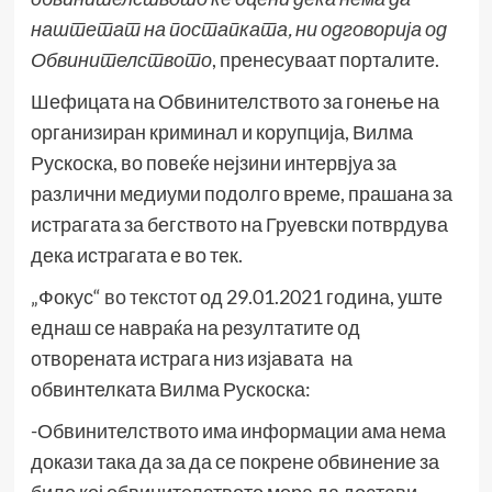
наштетат на постапката, ни одговорија од
Обвинителството
, пренесуваат порталите.
Шефицата на Обвинителството за гонење на
организиран криминал и корупција, Вилма
Рускоска, во повеќе нејзини интервјуа за
различни медиуми подолго време, прашана за
истрагата за бегството на Груевски потврдува
дека истрагата е во тек.
„Фокус“
во текстот
од 29.01.2021 година, уште
еднаш се навраќа на резултатите од
отворената истрага низ изјавата на
обвинтелката Вилма Рускоска:
-Обвинителството има информации ама нема
докази така да за да се покрене обвинение за