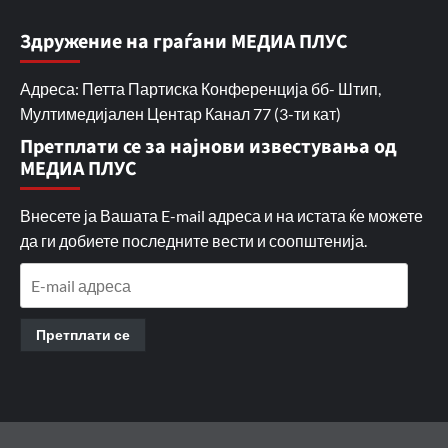
Здружение на граѓани МЕДИА ПЛУС
Адреса: Петта Партиска Конференција бб- Штип,
Мултимедијален Центар Канал 77 (3-ти кат)
Претплати се за најнови известувања од
МЕДИА ПЛУС
Внесете ја Вашата E-mail адреса и на истата ќе можете
да ги добиете последните вести и соопштенија.
E-
mail
адреса
Претплати се