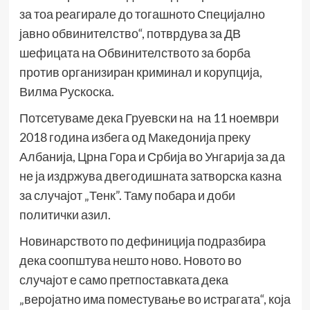
за тоа реагирале до тогашното Специјално
јавно обвинителство“, потврдува за ДВ
шефицата на Обвинителството за борба
против организиран криминал и корупција,
Вилма Рускоска.
Потсетуваме дека Груевски на на 11 ноември
2018 година избега од Македонија преку
Албанија, Црна Гора и Србија во Унгарија за да
не ја издржува двегодишната затворска казна
за случајот „Тенк”. Таму побара и доби
политички азил.
Новинарството по дефиниција подразбира
дека соопштува нешто ново. Новото во
случајот е само претпоставката дека
„веројатно има поместување во истрагата“, која