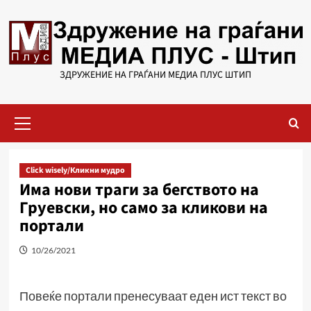
Skip
to
content
ЗДРУЖЕНИЕ НА ГРАЃАНИ МЕДИА ПЛУС ШТИП
Primary
Menu
Click wisely/Кликни мудро
Има нови траги за бегството на
Груевски, но само за кликови на
портали
10/26/2021
Повеќе портали пренесуваат еден ист текст во