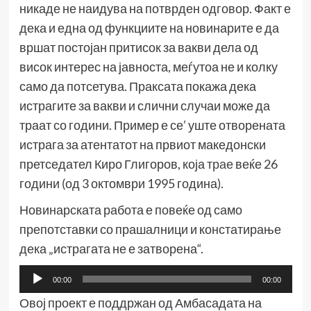
никаде не наидува на потврден одговор. Факт е
дека и една од функциите на новинарите е да
вршат постојан притисок за вакви дела од
висок интерес на јавноста, меѓутоа не и колку
само да потсетува. Праксата покажа дека
истрагите за вакви и слични случаи може да
траат со години. Пример е се’ уште отворената
истрага за атентатот на првиот македонски
претседател Киро Глигоров, која
трае
веќе 26
години (од 3 октомври 1995 година).
Новинарската работа е повеќе од само
препотставки со прашалници и констатирање
дека „истрагата не е затворена“.
Аудио
00:00
00:00
плејер
Овој проект е поддржан од Амбасадата на