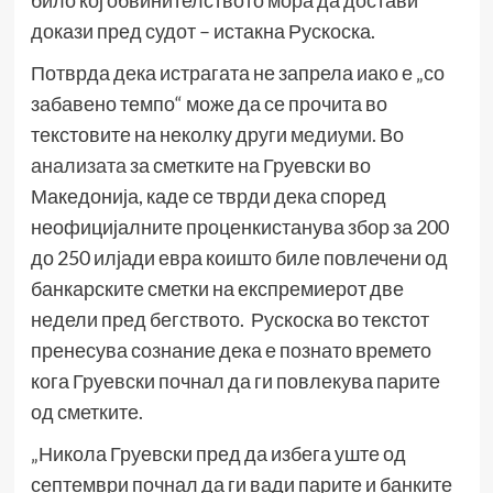
било кој обвинителството мора да достави
докази пред судот – истакна Рускоска.
Потврда дека истрагата не запрела иако е „со
забавено темпо“ може да се прочита во
текстовите на неколку други
медиуми
. Во
анализата
за сметките на Груевски во
Македонија, каде се тврди дека според
неофицијалните проценкистанува збор за 200
до 250 илјади евра коишто биле повлечени од
банкарските сметки на експремиерот две
недели пред бегството. Рускоска во текстот
пренесува сознание дека е познато времето
кога Груевски почнал да ги повлекува парите
од сметките.
„Никола Груевски пред да избега уште од
септември почнал да ги вади парите и банките