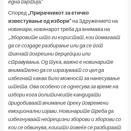
една партија
.“
Според
„
Прирачникот за етичко
известување од избори“
на Здружението на
новинари, новинарот треба да внимава на
„
Зборовите што ги користат
, кои помагаат
да се создаде разбирање или да се пот
тикнат погрешни перцепции или
стравувања. О
д тука, важно е новинарите
внимателно да се изразуваат со цел да
избегнат каква било можност за нанесување
штета. Ова особено се однесува за време на
избори кога политичките кандидати
придобиваат внимание преку повремени
емоционални изјави. Новинарите треба да
избегнуваат непрецизни зборови и зборови со
кои се обвинува, коишто повеќе се разбираат