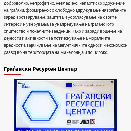
доброволно, непрофитно, невладино, непартиско здружение
на граѓани, формирано со слободно здружување на граѓаните
заради остварување, заштита и усогласување на своите
интереси и уверувања за унапредување на граѓанското
општество и локалните заедници, како и заради вршење на
дејности и активности за поттикнување на моралните
вредности, зајакнување на меѓуетничките односи и економкси
развој во на територијата на Македонија и пошироко.
Граѓански Ресурсен Центар