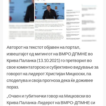
Авторот на текстот објавен на портал,
извештајот од митингот на ВМРО ДПМНЕ во
Крива Паланка (13.10.2021) го претворил во
свое коментаторско и субјективно видување за
говорот на лидерот Христијан Мицкоски, па
споделува и своја прогноза дека ќе доживее
пораз.
„Очаен и губитнички говор на Мицковски во
Крива Паланка-Лидерот на ВМРО-ДПМНЕ си