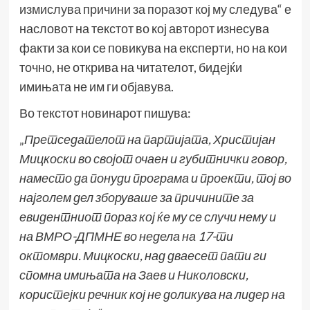
измислува причини за поразот кој му следува“
е
насловот на текстот во кој авторот изнесува
факти за кои се повикува на експерти, но на кои
точно, не открива на читателот, бидејќи
имињата не им ги објавува.
Во текстот новинарот пишува:
„
Претседателот на партијата, Христијан
Мицкоски во својот очаен и губитнички говор,
наместо да понуди програма и проекти, тој во
најголем дел зборуваше за причините за
евидентниот пораз кој ќе му се случи нему и
на ВМРО-ДПМНЕ во недела на 17-ти
октомври.
Мицкоски, над дваесет пати ги
спомна имињата на Заев и Николовски,
користејки речник кој не доликува на лидер на