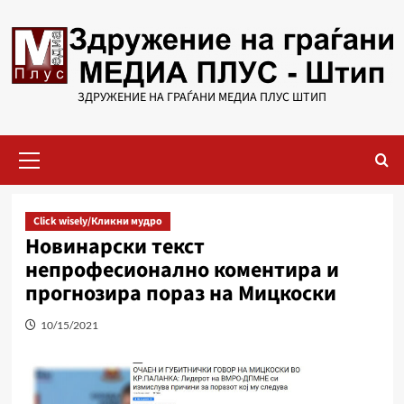
Skip
to
content
ЗДРУЖЕНИЕ НА ГРАЃАНИ МЕДИА ПЛУС ШТИП
Primary
Menu
Click wisely/Кликни мудро
Новинарски текст
непрофесионално коментира и
прогнозира пораз на Мицкоски
10/15/2021