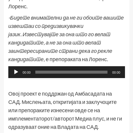
Лоренс.
-Бидете внимателни да не ги обоите вашите
извештаи со предизвикувачки
јазик.
Известувајте за она што го велат
кандидатите, а не за она што велат
заинтересираните страни дека го рекле
кандидатите
,
е препораката на Лоренс
.
Аудио
00:00
00:00
плејер
Овој проект е поддржан од Амбасадата на
САД. Мислењата, откритијата и заклучоците
или препораките изнесени овде се на
имплементаторот/авторот Медиа плус, и не ги
одразуваат оние на Владата на САД.