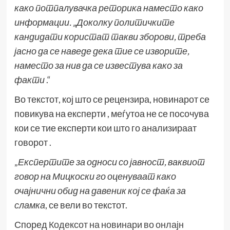
како потпалувачка реторика наместо како
информации. „Доколку политичките
кандидати користат такви зборови, треба
јасно да се наведе
дека тие се изворите,
наместо за нив да се известува како за
факти
.“
Во текстот, кој што се рецензира, новинарот се
повикува на експерти , меѓутоа не се посочува
кои се тие експерти кои што го анализираат
говорот .
„
Експертите за односи со јавност, ваквиот
говор на Мицкоски го оценуваат како
очајнични обид на давеник кој се фаќа за
сламка
, се вели во текстот.
Според
Кодексот на новинари во онлајн