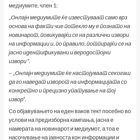
медиумите
, член 1:
„
Онлајн медиумите ќе известуваат само врз
основа на факти чие потекло му е познато на
новинарот, повикувајќи се на различни извори
на информации и, по правило, потпирајќи се на
јасно идентификувани и веродостојни
извори
“
.
– „
Онлајн медиумите ќе настојуваат секогаш
да го наведат изворот на информацијата со
конкретно и прецизно упатување на тој
извор
“.
Со објавувањето на еден ваков тект посебно во
услови на предизборна кампања, јасна е
намерата на новинарот и медиумот, а тоа е
насочување на јавноста кон информации и