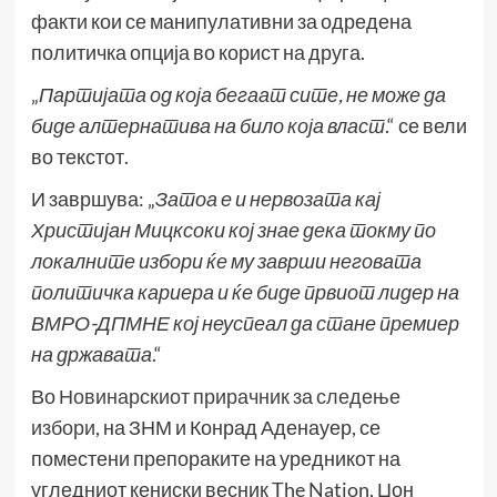
факти кои се манипулативни за одредена
политичка опција во корист на друга.
„
Партијата од која бегаат сите, не може да
биде алтернатива на било која власт
.“ се вели
во текстот.
И завршува: „
Затоа е и нервозата кај
Христијан Мицксоки кој знае дека токму по
локалните избори ќе му заврши неговата
политичка кариера и ќе биде првиот лидер на
ВМРО-ДПМНЕ кој неуспеал да стане премиер
на државата
.“
Во
Новинарскиот прирачник за следење
избори
, на ЗНМ и Конрад Аденауер, се
поместени препораките на уредникот на
угледниот кениски весник The Nation, Џон