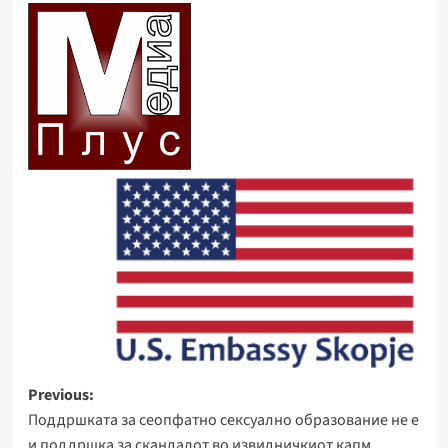
Post
Previous:
Поддршката за сеопфатно сексуално образование не е
navigation
и поддршка за скандалот во извидничкиот капм