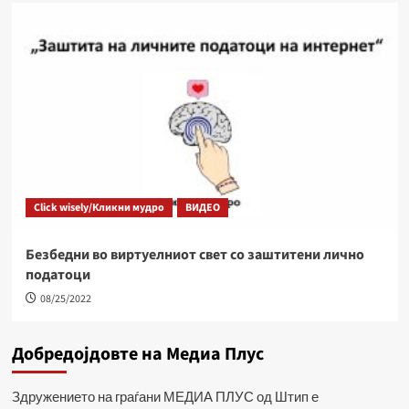
Click wisely/Кликни мудро
ВИДЕО
Безбедни во виртуелниот свет со заштитени лично
податоци
08/25/2022
Добредојдовте на Медиа Плус
Здружението на граѓани МЕДИА ПЛУС од Штип е