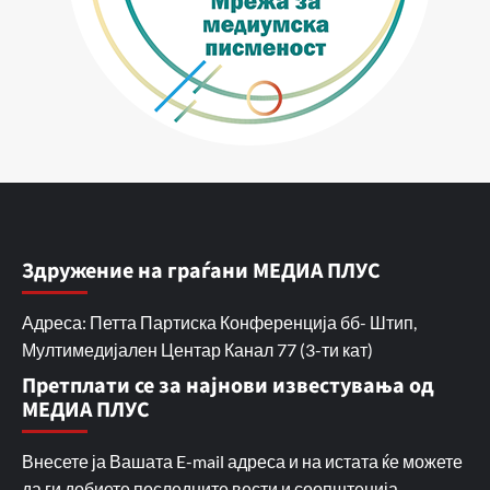
Здружение на граѓани МЕДИА ПЛУС
Адреса: Петта Партиска Конференција бб- Штип,
Мултимедијален Центар Канал 77 (3-ти кат)
Претплати се за најнови известувања од
МЕДИА ПЛУС
Внесете ја Вашата E-mail адреса и на истата ќе можете
да ги добиете последните вести и соопштенија.