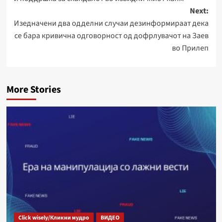
Next:
Изедначени два одделни случаи дезинформираат дека
се бара кривична одговорност од дофрлувачот на Заев
во Прилеп
More Stories
Click wisely/Кликни мудро
ВИДЕО