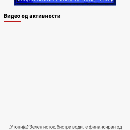
Видеo од активности
„Утопија? Зелен исток, бистри води„ е финансиран од