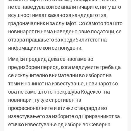
не се наведува кои се аналитичарите, ниту што
всушност имаат кажано за кандидатот за
градоначалник и за случајот. Со самото тоа што
новинарот ги нема наведено овие податоци, се
отвара прашањето за кредибилитетот на
инфомациите кои се понудени.
Имајќи предвид дека се наоѓаме во
предизборен период, кога медиумите треба да
се исклучително внимателни во изборот на
теми и начинот на известување, новинарот со
ова не само што го прекршува
Кодексот на
новинари
, туку е спротивен на
професионалните и етички стандарди во
известувањето за изборите од
Прирачникот за
етичко известување од избори во Северна