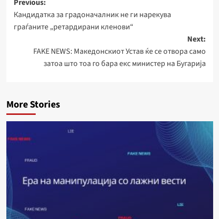
Post
Previous:
Кандидатка за градоначалник не ги нарекува
navigation
граѓаните „ретардирани кленови“
Next:
FAKE NEWS: Македонскиот Устав ќе се отвора само
затоа што тоа го бара екс министер на Бугарија
More Stories