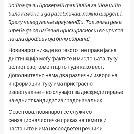
потоа да ги проверат фактите за тоа што
било кажано и да разобличат лажни тврдења
преку наведување аргументи. Тоа значи дека
треба да се избегне пристрасност во прилог
на или против која било страна
.“
Новинарот никаде во текстот не прави јасна
дистинкција меѓу фактите и мислењата, туку
целиот свој коментар го нуди како вест.
Дополнително нема два различни извори на
информации, туку има пристрасно
известување – во случајот за дискредитирање
на едниот кандидат за градоначалник.
Освен ова, новинарот се служи со
сензационалистички приказ на темите и
настаните и има несоодветен речник и