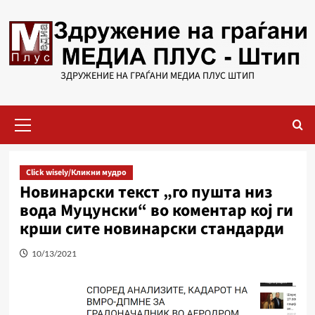
Skip
to
content
ЗДРУЖЕНИЕ НА ГРАЃАНИ МЕДИА ПЛУС ШТИП
Primary
Menu
Click wisely/Кликни мудро
Новинарски текст „го пушта низ
вода Муцунски“ во коментар кој ги
крши сите новинарски стандарди
10/13/2021