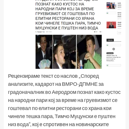
Рецензираме текст со наслов „
Според
анализите, кадарот на ВМРО-ДПМНЕ за
градоначалник во Аеродром познат како кустос
на народни пари кој за време на груевизмот се
гоштевал по елитни ресторани со храна кои
чинеле тешка пара, Тимчо Муцунски е пуштен
низ вода
“, кој е спротивен на новинарските