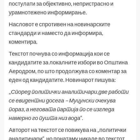
постулати за објективно, непристрасно и
урамнотежено информирање.
Насловот е спротивен на новинарските
стандарди и наместо да информира,
коментира.
Текстот почнува со информација кои се
кандидатите за локалните избори во Општина
Аеродром, по што продолжува со коментар за
еден од кандидатите. Новинарот пишува:
„
Според политички аналитичари,две работи
се евидентни досега – Муцунски очекува
пораз, а неговата партија по се изгледа
намерно го пушта низ вода
“.
Авторот на текстот се повикува на „политички
аналитичари“, но понатаму никаде во текстот