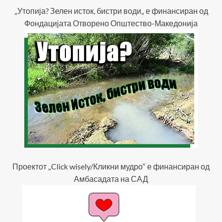
„Утопија? Зелен исток, бистри води„ е финансиран од
Фондацијата Отворено Општество-Македонија
Проектот „Click wisely/Кликни мудро“ е финансиран од
Амбасадата на САД