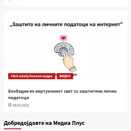
Click wisely/Кликни мудро
ВИДЕО
Безбедни во виртуелниот свет со заштитени лично
податоци
08/25/2022
Добредојдовте на Медиа Плус