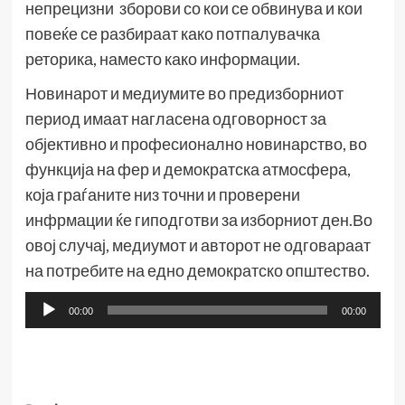
непрецизни зборови со кои се обвинува и кои
повеќе се разбираат како потпалувачка
реторика, наместо како информации.
Новинарот и медиумите во предизборниот
период имаат нагласена одговорност за
објективно и професионално новинарство, во
функција на фер и демократска атмосфера,
која граѓаните низ точни и проверени
инфрмации ќе гиподготви за изборниот ден.Во
овој случај, медиумот и авторот не одговараат
на потребите на едно демократско општество.
Аудио
00:00
00:00
плејер