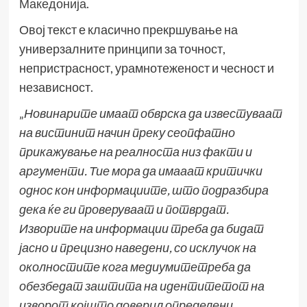
Македонија
.
Овој текст е класично прекршување на
универзалните принципи за точност,
непристрасност, урамнотеженост и чесност и
независност.
„
Новинарите имаат обврска да известуваат
на вистинит начин преку сеопфатно
прикажување на реалноста низ факти и
аргументи. Тие мора да имааат критички
однос кон информациите, што подразбира
дека ќе ги проверуваат и потврдат.
Изворите на информации треба да бидат
јасно и прецизно наведени, со исклучок на
околностите кога медиумитетреба да
обезбедат заштита на идентитетот на
изворот којшто доверил определени