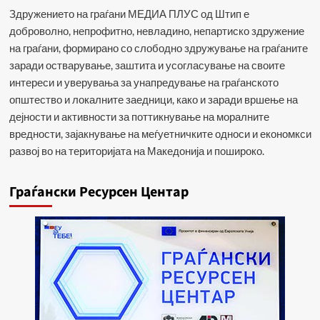
Здружението на граѓани МЕДИА ПЛУС од Штип е
доброволно, непрофитно, невладино, непартиско здружение
на граѓани, формирано со слободно здружување на граѓаните
заради остварување, заштита и усогласување на своите
интереси и уверувања за унапредување на граѓанското
општество и локалните заедници, како и заради вршење на
дејности и активности за поттикнување на моралните
вредности, зајакнување на меѓуетничките односи и економкси
развој во на територијата на Македонија и пошироко.
Граѓански Ресурсен Центар