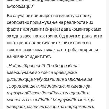
информации
“
Во случајов новинарот не известува преку
сеопфатно прикажување на реалноста низ
факти и аргументи бидејќи дава коментар само
за една засегната страна. Од друга страна не ги
ни открива аналитичарите кои ги навел во
текстот, иако нема никаква потреба од криење
на нивниот идентитет.
„
Непристрасност. Тоа подразбира
известување во кое се прави јасна
дистинкција меѓу фактите и мислењата.
„Водителите и новинарите не смеат да
изразуваат свои политички гледишта и
мислења во вестите“ Медиумите може да
наведат различни извори на информации и