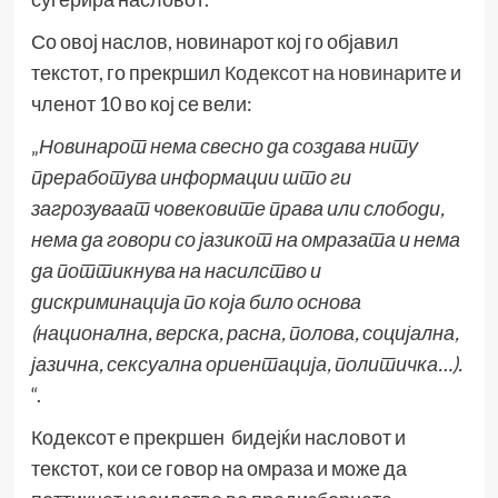
Со овој наслов, новинарот кој го објавил
текстот, го прекршил
Кодексот на новинарите
и
членот 10 во кој се вели:
„
Новинарот нема свесно да создава ниту
преработува информации што ги
загрозуваат човековите права или слободи,
нема да говори со јазикот на омразата и нема
да поттикнува на насилство и
дискриминација по која било основа
(национална, верска, расна, полова, социјална,
јазична, сексуална ориентација, политичка…).
“.
Кодексот е прекршен бидејќи насловот и
текстот, кои се говор на омраза и може да