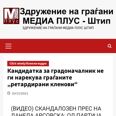
Skip
to
content
ЗДРУЖЕНИЕ НА ГРАЃАНИ МЕДИА ПЛУС ШТИП
Primary
Menu
Click wisely/Кликни мудро
Кандидатка за градоначалник не
ги нарекува граѓаните
„ретардирани кленови“
10/12/2021