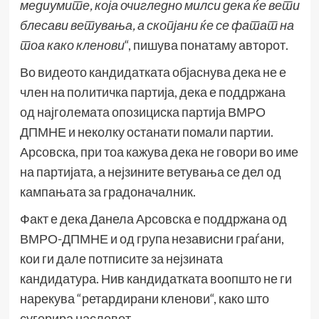
медиумите, која очигледно милси дека ќе вети
блесави ветувања, а скопјани ќе се фатат на
тоа како кленови
“, пишува понатаму авторот.
Во видеото кандидатката објаснува дека не е
член на политичка партија, дека е поддржана
од најголемата опозициска партија ВМРО
ДПМНЕ и неколку останати помали партии.
Арсовска, при тоа кажува дека не говори во име
на партијата, а нејзините ветувања се дел од
кампањата за градоначалник.
Факт е дека Данела Арсовска е поддржана од
ВМРО-ДПМНЕ и од група независни граѓани,
кои ги дале потписите за нејзината
кандидатура. Нив кандидатката воопшто не ги
нарекува “ретардирани кленови“, како што
сугерира насловот.