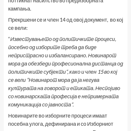
поттикнат насилство во предизборната
кампања.
Прекршени се и член 14 од овој документ, во кој
се вели:
“
Известувањето од политичките процеси,
посебно од изборите треба да биде
непристрасно и избалансирано. Новинарот
мора да обезбеди професионална дистанца од
политичките субјекти“, како и член 15 во кој
се вели “Новинарот мора да ја негува
културата на говорот и етиката. Неспојиво
со новинарската професија е непримерната
комуникација со јавноста“.
Новинарите во изборните процеси имаат
посебна улога, дефинирана и со Изборниот