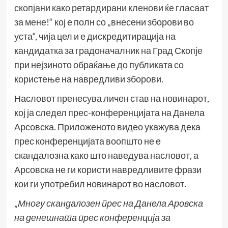
скопјани како ретардирани кленови ќе гласаат
за мене
!“ кој е полн со „внесени зборови во
уста“, чија цел и е дискредитирација на
кандидатка за градоначалник на Град Скопје
при нејзиното обраќање до публиката со
користење на навредливи зборови.
Насловот пренесува личен став на новинарот,
кој ја следел прес-конференцијата на Данела
Арсовска. Приложеното видео укажува дека
прес конференцијата воопшто не е
скандалозна како што наведува насловот, а
Арсовска не ги користи навредливите фрази
кои ги употребил новинарот во насловот.
„
Многу скандалозен прес на Данела Аровска
на денешната прес конференција за