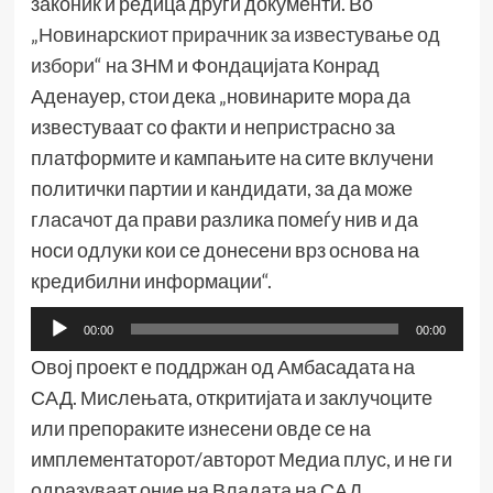
законик и редица други документи. Во
„
Новинарскиот прирачник за известување од
избори
“ на ЗНМ и Фондацијата Конрад
Аденауер, стои дека „новинарите мора да
известуваат со факти и непристрасно за
платформите и кампањите на сите вклучени
политички партии и кандидати, за да може
гласачот да прави разлика помеѓу нив и да
носи одлуки кои се донесени врз основа на
кредибилни информации“.
Аудио
00:00
00:00
плејер
Овој проект е поддржан од Амбасадата на
САД. Мислењата, откритијата и заклучоците
или препораките изнесени овде се на
имплементаторот/авторот Медиа плус, и не ги
одразуваат оние на Владата на САД.