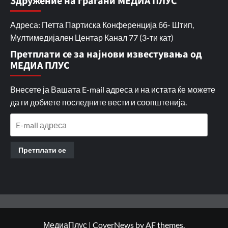
Здружение на граѓани МЕДИА ПЛУС
Адреса: Петта Партиска Конференција бб- Штип,
Мултимедијален Центар Канал 77 (3-ти кат)
Претплати се за најнови известувања од
МЕДИА ПЛУС
Внесете ја Вашата E-mail адреса и на истата ќе можете
да ги добиете последните вести и соопштенија.
E-
mail
адреса
Претплати се
МедиаПлус
|
CoverNews
by AF themes.