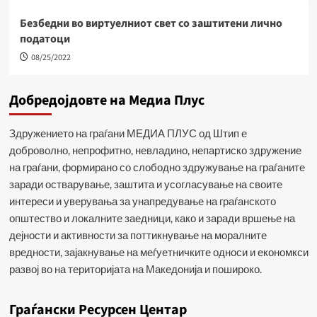
Безбедни во виртуелниот свет со заштитени лично
податоци
08/25/2022
Добредојдовте на Медиа Плус
Здружението на граѓани МЕДИА ПЛУС од Штип е
доброволно, непрофитно, невладино, непартиско здружение
на граѓани, формирано со слободно здружување на граѓаните
заради остварување, заштита и усогласување на своите
интереси и уверувања за унапредување на граѓанското
општество и локалните заедници, како и заради вршење на
дејности и активности за поттикнување на моралните
вредности, зајакнување на меѓуетничките односи и економкси
развој во на територијата на Македонија и пошироко.
Граѓански Ресурсен Центар