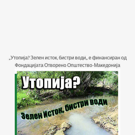
„Утопија? Зелен исток, бистри води„ е финансиран од
Фондацијата Отворено Општество-Македонија