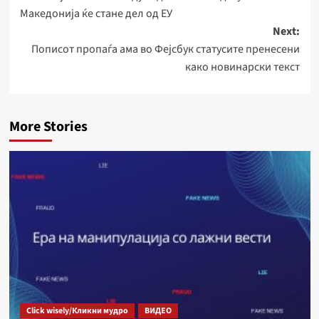
navigation
Македонија ќе стане дел од ЕУ
Next:
Пописот прoпаѓа ама во Фејсбук статусите пренесени
како новинарски текст
More Stories
Click wisely/Кликни мудро
ВИДЕО