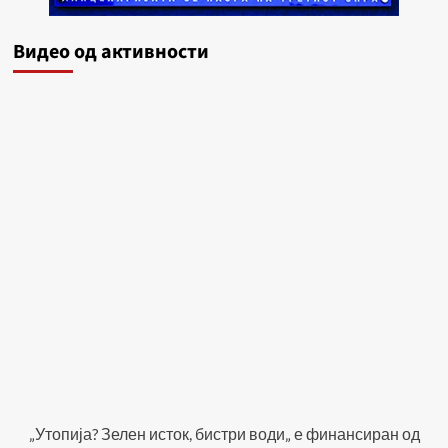
Видеo од активности
„Утопија? Зелен исток, бистри води„ е финансиран од