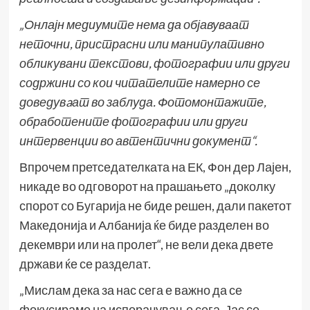
„Онлајн медиумите нема да објавуваат
неточни, пристрасни или манипулативно
обликувани текстови, фотографии или други
содржини со кои читателите намерно се
доведувaат во заблуда. Фотомонтажите,
обработените фотографии или други
интервенции во автентични документ“.
Впрочем претседателката на ЕК, Фон дер Лајен,
никаде во одговорот на прашањето „доколку
спорот со Бугарија не биде решен, дали пакетот
Македонија и Албанија ќе биде разделен во
декември или на пролет“, не вели дека двете
држави ќе се разделат.
„Мислам дека за нас сега е важно да се
фокусираме на испорачување сега. Јас се