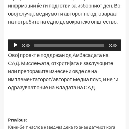
инфрмации ќе ги подготви за изборниот ден. Во
овој случај, медиумот и авторот не одговараат
на потребите на едно демократско општество.
Аудио
00:00
00:00
плејер
Овој проект е поддржан од Амбасадата на
САД. Мислењата, откритијата и заклучоците
или препораките изнесени овде се на
имплементаторот/авторот Медиа плус, и не ги
одразуваат оние на Владата на САД.
Post
Previous:
Клик-бејт наслов наведува дека го знае датумот кога