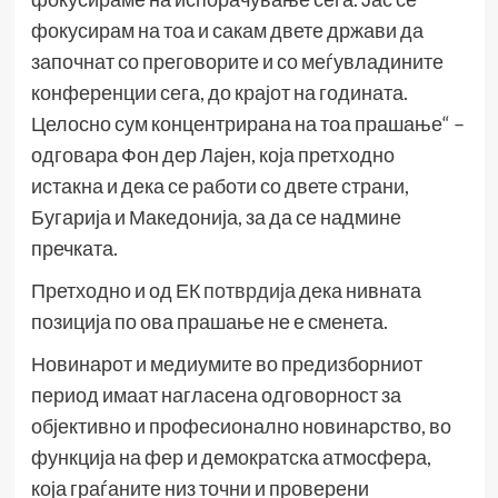
фокусирам на тоа и сакам двете држави да
започнат со преговорите и со меѓувладините
конференции сега, до крајот на годината.
Целосно сум концентрирана на тоа прашање“ –
одговара Фон дер Лајен, која претходно
истакна и дека се работи со двете страни,
Бугарија и Македонија, за да се надмине
пречката.
Претходно и од ЕК
потврдија
дека нивната
позиција по ова прашање не е сменета.
Новинарот и медиумите во предизборниот
период имаат нагласена одговорност за
објективно и професионално новинарство, во
функција на фер и демократска атмосфера,
која граѓаните низ точни и проверени