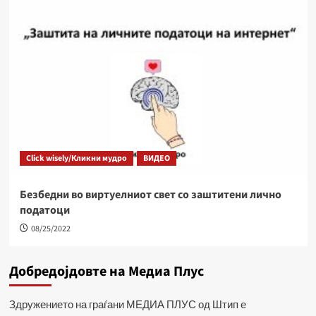
Click wisely/Кликни мудро
ВИДЕО
Безбедни во виртуелниот свет со заштитени лично
податоци
08/25/2022
Добредојдовте на Медиа Плус
Здружението на граѓани МЕДИА ПЛУС од Штип е