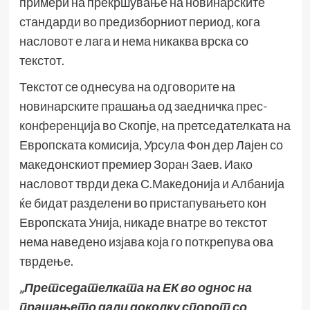
примери на прекршување на новинарските
стандарди во предизборниот период, кога
насловот е лага и нема никаква врска со
текстот.
Текстот се однесува на одговорите на
новинарските прашања од заедничка
прес-
конференција
во Скопје, на претседателката на
Европската комисија, Урсула Фон дер Лајен со
македонскиот премиер Зоран Заев. Иако
насловот тврди дека С.Македонија и Албанија
ќе бидат разделени во пристапувањето кон
Европската Унија, никаде внатре во текстот
нема наведено изјава која го поткрепува ова
тврдење.
„Претседателката на ЕК во однос на
прашањето дали доколку спорот со