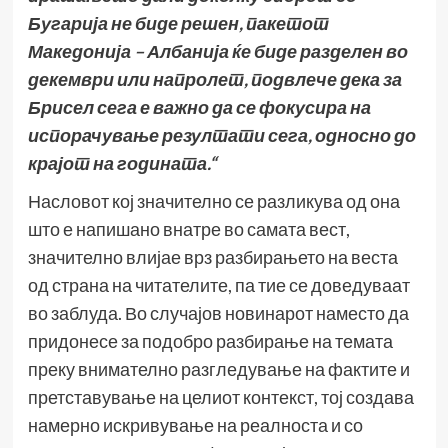
Бугарија не биде решен, пакетот
Македонија – Албанија ќе биде разделен во
декември или напролет, подвлече дека за
Брисел сега е важно да се фокусира на
испорачување резултати сега, односно до
крајот на годината.“
Насловот кој значително се разликува од она
што е напишано внатре во самата вест,
значително влијае врз разбирањето на веста
од страна на читателите, па тие се доведуваат
во заблуда. Во случајов новинарот наместо да
придонесе за подобро разбирање на темата
преку внимателно разгледување на фактите и
претставување на целиот контекст, тој создава
намерно искривување на реалноста и со