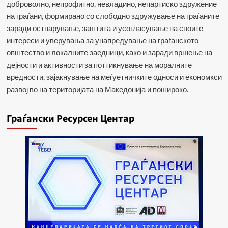
доброволно, непрофитно, невладино, непартиско здружение
на граѓани, формирано со слободно здружување на граѓаните
заради остварување, заштита и усогласување на своите
интереси и уверувања за унапредување на граѓанското
општество и локалните заедници, како и заради вршење на
дејности и активности за поттикнување на моралните
вредности, зајакнување на меѓуетничките односи и економкси
развој во на територијата на Македонија и пошироко.
Граѓански Ресурсен Центар