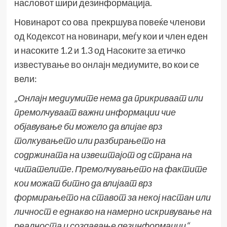
насловот шири дезинформација.
Новинарот со ова прекршува повеќе членови
од
Кодексот на новинари
, меѓу кои и член еден
и насоките 1.2 и 1.3 од
Насоките за етичко
известување во онлајн медиумите
, во кои се
вели:
„Онлајн медиумите нема да прикриваат или
премолчуваат важни информации чие
објавување би можело да влијае врз
толкувањето или разбирањето на
содржината на извештајот од страна на
читателите. Премолчувањето на фактите
кои можат битно да влијаат врз
формирањето на ставот за некој настан или
личност е еднакво на намерно искривување на
реалноста и создавање дезинформации“.