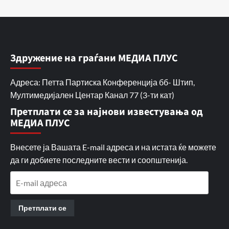
Здружение на граѓани МЕДИА ПЛУС
Адреса: Петта Партиска Конференција бб- Штип,
Мултимедијален Центар Канал 77 (3-ти кат)
Претплати се за најнови известувања од
МЕДИА ПЛУС
Внесете ја Вашата E-mail адреса и на истата ќе можете
да ги добиете последните вести и соопштенија.
E-
mail
адреса
Претплати се