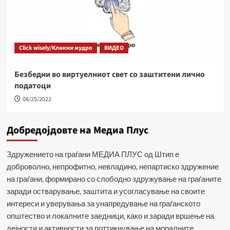
Click wisely/Кликни мудро
ВИДЕО
Безбедни во виртуелниот свет со заштитени лично
податоци
08/25/2022
Добредојдовте на Медиа Плус
Здружението на граѓани МЕДИА ПЛУС од Штип е
доброволно, непрофитно, невладино, непартиско здружение
на граѓани, формирано со слободно здружување на граѓаните
заради остварување, заштита и усогласување на своите
интереси и уверувања за унапредување на граѓанското
општество и локалните заедници, како и заради вршење на
дејности и активности за поттикнување на моралните