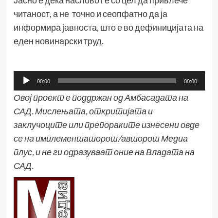
Јасно е дека насловот е со цел да привлече
читаност, а не точно и сеопфатно да ја
информира јавноста, што е во дефиницијата на
еден новинарски труд.
Аудио
00:00
00:00
плејер
Овој проект е поддржан од Амбасадата на
САД. Мислењата, откритијата и
заклучоците или препораките изнесени овде
се на имплементаторот/авторот Медиа
плус, и не ги одразуваат оние на Владата на
САД.