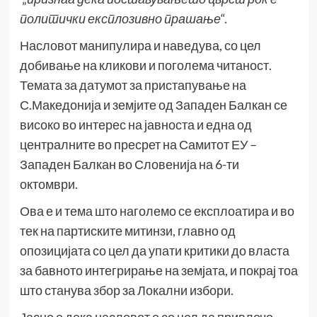
политички експлозивно прашање
“.
Насловот манипулира и наведува, со цел
добивање на кликови и поголема читаност.
Темата за датумот за пристапување на
С.Македонија и земјите од Западен Балкан се
високо во интерес на јавноста и една од
централните во пресрет на Самитот ЕУ –
Западен Балкан во Словенија на 6-ти
октомври.
Ова е и тема што наголемо се експлоатира и во
тек на партиските митинзи, главно од
опозицијата со цел да упати критики до власта
за бавното интегрирање на земјата, и покрај тоа
што станува збор за Локални избори.