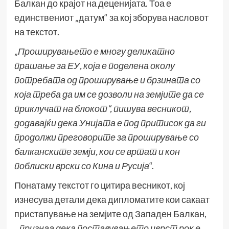
Балкан до крајот на деценијата. Тоа е
единствениот „датум“ за кој зборува насловот
на текстот.
„
Проширувањето е многу деликатно
прашање за ЕУ, која е поделена околу
потребата од проширување и брзината со
која треба да им се дозволи на земјите да се
приклучат на блокот“, пишува весникот,
додавајќи дека Унијата е под притисок да ги
продолжи преговорите за проширување со
балканските земји, кои се вртат и кон
поблиски врски со Кина и Русија
“.
Понатаму текстот го цитира весникот, кој
изнесува детали дека дипломатите кои сакаат
пристапување на земјите од Западен Балкан,
„
признаа дека поставувањето цврст рок е