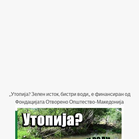
„Утопија? Зелен исток, бистри води„ е финансиран од
Фондацијата Отворено Општество-Македонија