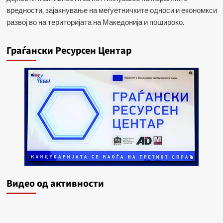
вредности, зајакнување на меѓуетничките односи и економкси
развој во на територијата на Македонија и пошироко.
Граѓански Ресурсен Центар
Видеo од активности