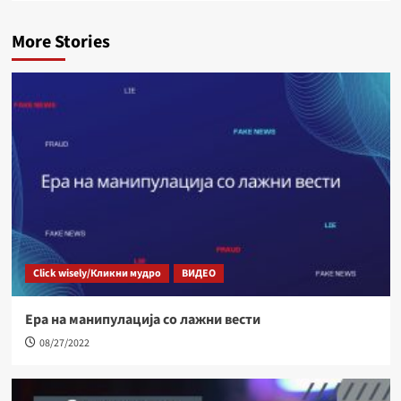
More Stories
Click wisely/Кликни мудро
ВИДЕО
Ера на манипулација со лажни вести
08/27/2022