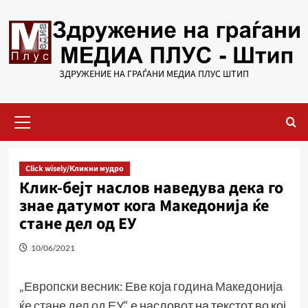
Skip
to
content
ЗДРУЖЕНИЕ НА ГРАЃАНИ МЕДИА ПЛУС ШТИП
Primary
Menu
Click wisely/Кликни мудро
Клик-бејт наслов наведува дека го
знае датумот кога Македонија ќе
стане дел од ЕУ
10/06/2021
„Европски весник: Еве која година Македонија
ќе стане дел од ЕУ“
е насловот на текстот во кој