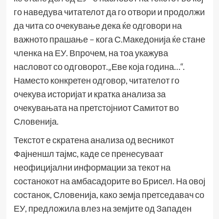
го наведува читателот да го отвори и продолжи
да чита со очекување дека ќе одговори на
важното прашање – кога С.Македонија ќе стане
членка на ЕУ. Впрочем, на тоа укажува
насловот со одговорот.„Еве која година…“.
Наместо конкретен одговор, читателот го
очекува историјат и кратка анализа за
очекувањата на претстојниот Самитот во
Словенија.
Текстот е скратена анализа од весникот
Фајненшл тајмс, каде се пренесуваат
неофицијални информации за текот на
состанокот на амбасадорите во Брисел. На овој
состанок, Словенија, како земја претседавач со
ЕУ, предложила влез на земјите од Западен