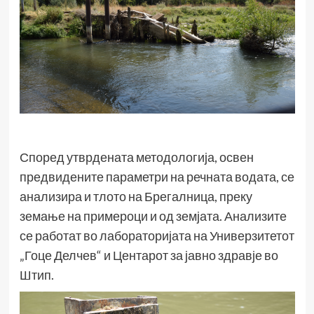
Според утврдената методологија, освен
предвидените параметри на речната водата, се
анализира и тлото на Брегалница, преку
земање на примероци и од земјата. Анализите
се работат во лабораторијата на Универзитетот
„Гоце Делчев“ и Центарот за јавно здравје во
Штип.