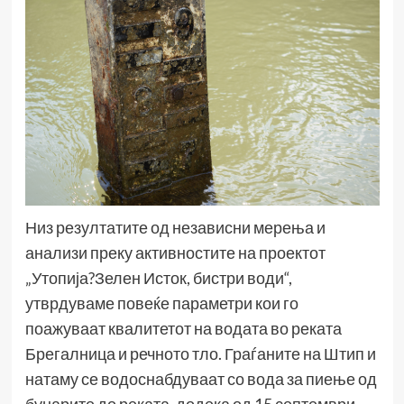
Низ резултатите од независни мерења и
анализи преку активностите на проектот
„Утопија?Зелен Исток, бистри води“,
утврдуваме повеќе параметри кои го
поажуваат квалитетот на водата во реката
Брегалница и речното тло. Граѓаните на Штип и
натаму се водоснабдуваат со вода за пиење од