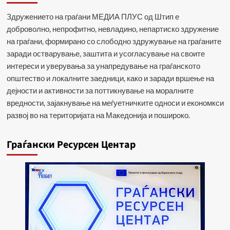
Здружението на граѓани МЕДИА ПЛУС од Штип е
доброволно, непрофитно, невладино, непартиско здружение
на граѓани, формирано со слободно здружување на граѓаните
заради остварување, заштита и усогласување на своите
интереси и уверувања за унапредување на граѓанското
општество и локалните заедници, како и заради вршење на
дејности и активности за поттикнување на моралните
вредности, зајакнување на меѓуетничките односи и економкси
развој во на територијата на Македонија и пошироко.
Граѓански Ресурсен Центар