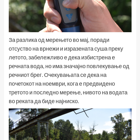
За разлика од мерењето во мај, поради
отсуство на врнежи и изразената суша преку
летото, забележливо е дека избистрена е
речната вода, но има значајно повлекување од
речниот брег. Очекувањата се дека на
почетокот на ноември, кога е предвидено
третото и последно мерење, нивото на водата
во реката да биде најниско.