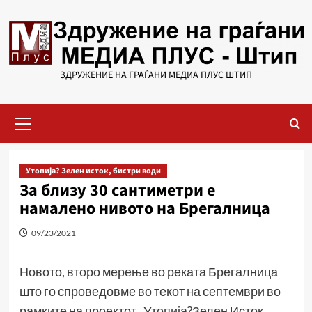
Skip
to
content
ЗДРУЖЕНИЕ НА ГРАЃАНИ МЕДИА ПЛУС ШТИП
Primary
Menu
Утопија? Зелен исток, бистри води
За близу 30 сантиметри е
намалено нивото на Брегалница
09/23/2021
Новото, второ мерење во реката Брегалница
што го спроведовме во текот на септември во
рамките на проектот „Утопија?Зелен Исток,