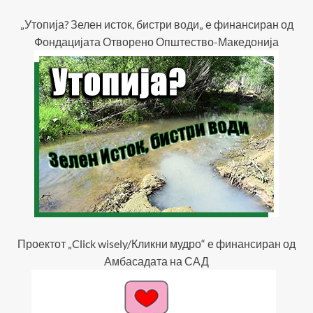
„Утопија? Зелен исток, бистри води„ е финансиран од
Фондацијата Отворено Општество-Македонија
Проектот „Click wisely/Кликни мудро“ е финансиран од
Амбасадата на САД