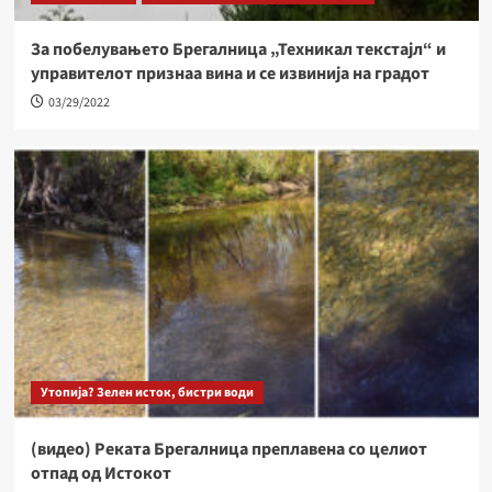
За побелувањето Брегалница „Техникал текстајл“ и
управителот признаа вина и се извинија на градот
03/29/2022
Утопија? Зелен исток, бистри води
(видео) Реката Брегалница преплавена со целиот
отпад од Истокот