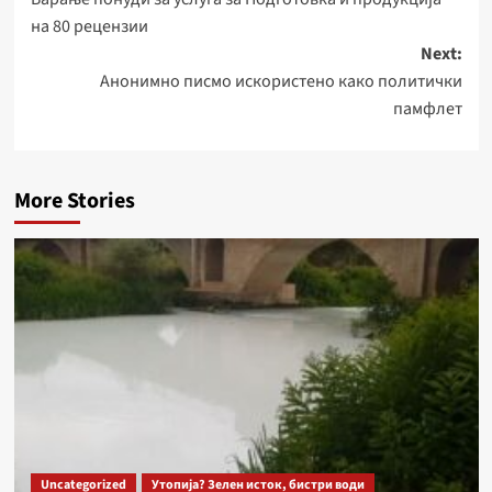
navigation
на 80 рецензии
Next:
Анонимно писмо искористено како политички
памфлет
More Stories
Uncategorized
Утопија? Зелен исток, бистри води