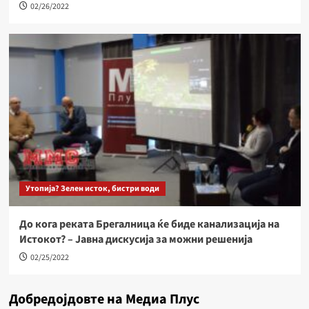
02/26/2022
Утопија? Зелен исток, бистри води
До кога реката Брегалница ќе биде канализација на
Истокот? – Јавна дискусија за можни решенија
02/25/2022
Добредојдовте на Медиа Плус