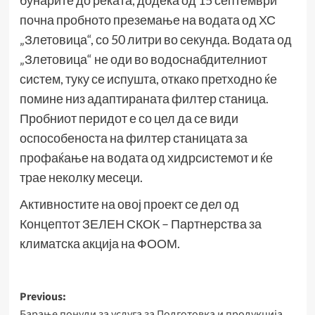
бунарите до реката, додека од 15 септември
почна пробното преземање на водата од ХС
„Злетовица“, со 50 литри во секунда. Водата од
„Злетовица“ не оди во водоснабдителниот
систем, туку се испушта, откако претходно ќе
помине низ адаптираната филтер станица.
Пробниот перидот е со цел да се види
оспособеноста на филтер станицата за
профаќање на водата од хидрсистемот и ќе
трае неколку месеци.
Активностите на овој проект се дел од
Концептот ЗЕЛЕН СКОК – Партнерства за
климатска акција на ФООМ.
Post
Previous:
Барање понуди за услуга за Подготовка и продукција