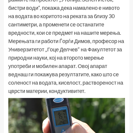
бистри води“, покажа дека намалено е нивото
на водата во коритото на реката за близу 30
сантиметри, а променети се останатите
вредности, кои се предмет на нашите мерења.
Мерењата ги работи Ѓорѓи Димов, професор на
Универзитетот „Гоце Делчев“ на Факултетот за
природни науки, кој на второто мерење
употреби и мобилен апарат. Овој апарат
веднаш ги покажува резултатите, како што се
соленост на водата, киселост, раствореност на
цврсти материи, кондуктивитет.