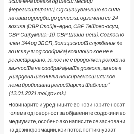
истечена повеќе од шест месеци
(нерегистрирани). Од стапувањето во сила
на оваа одредба, до денеска, одземени се 24
возила (СВР Скопје- едно, СВР Тетово-осум,
СВР Струмица-10, СВР Штип-пет)
.
Согласно
член 344 од ЗБСП, полицискиот службеник ќе
го исклучи од сообраќај возилото кое не е
регистрирано, за кое не е продолжен рокот на
важноста на сообраќајната дозвола, за кое е
утврдена техничка неисправност или кое
нема пропишани регистарски таблиц
и“
(12.01.2021 moi.gov.mk)
.
Новинарите и уредниците во новинарите носат
голема одговорност за објавените содржини во
медиумите, особено ако написите се засновани
на дезинформации, кои потоа поттикнуваат