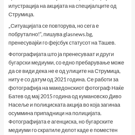
илустрација на акцијата на специјалците од
Струмица.
„Ситуацијата се повторува, но сега е
побрутално!“, пишува glasnews.bg,
пренесувајќи го фејсбук статусот на Ташев.
Фотографијата што ја пренесуваат и
други
бугарски медиуми
, со едно пребарување може
да се види дека не е од улиците на Струмица,
ниту е со датум од 2021 година. Се работи за
фотографија на македонскиот фотограф Наќе
Батев од мај 2015 година од кумановско Диво
Насеље и полициската акција во која загинаа
осуммина припадници на полицијата.
Фотографијата е агенциска, но бугарските
медиуми го скратиле делот каде е поместен