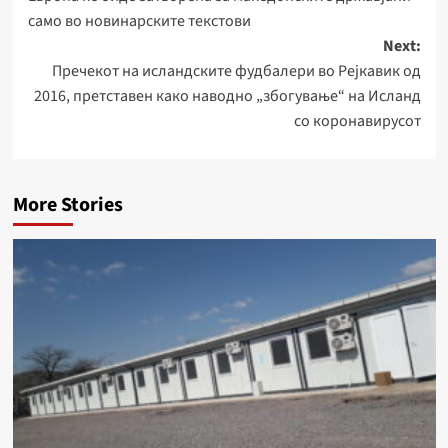
navigation
само во новинарските текстови
Next:
Пречекот на исландските фудбалери во Рејкавик од
2016, претставен како наводно „збогување“ на Исланд
со коронавирусот
More Stories