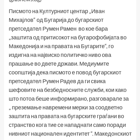
Писмото
на Културниот центар „Иван
Михајлов“ од Бугарија до бугарскиот
претседател Румен Рамен во кое бара
„заштита од притисокот на бугарофобијата во
Македонија и на правата на Бугарите“, го
издигна на највиско политичко ниво ова
прашање во двете држави. Медиумите
соопштија дека писмото е повод бугарскиот
претседател Румен Радев да ги свика
шефовите на безбедносните служби, кои како
што потоа беше информирано, разговарале за
„ преземање навремени мерки за соодветно
заштита на правата на бугарските граѓани во
странство кога тие се нападнати само поради
нивниот национален идентитет “. Македонскиот