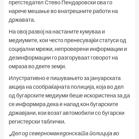
претстедател Стево Пендаровски ова го
нарече мешање во внатрешните работи на
државата.
На овој развој на настаните кумуваа и
медиумите, кои често пренесувајќи статуси од
социјални мрежи, непроверени информации и
дезинформации го разгоруваат говорот на
омраза во двете земји.
Илустративно е пишувањето за јануарската
акција на сообраќајната полиција, која во дел
од бугарските медиуми беше искористена за да
се информира дека е напад кон бугарските
државјани, кои возат автомобили со бугарски
регистерски таблички.
„
Дел од северномакедонската полиција во