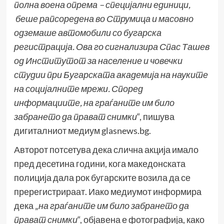
полна
воена опрема – специјални единици
,
бе
ше
рапсоредена во Струмица и масовно
одземаше автомобили со бугарска
регистрација. Ова го сигнализира Спас Ташев
од Институтот за население и човечки
студии при Бугарската академија на науките
на социјалните мрежи. Според
информациите, на граѓаните им било
забрането да пра
ват снимки
“, пишува
дигиталниот медиум glasnews.bg.
Авторот потсетува дека слична акција имало
пред десетина години, кога македонската
полиција дала рок бугарските возила да се
пререгистрираат. Иако медиумот информира
дека „
на граѓаните им било забрането да
пра
ват снимки
“, објавена е фотографија, како