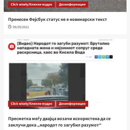
Click wisely/Кликни мудро
Дезинформации
Пренесен Фејсбук статус не е новинарски текст
09/29/2021
Click wisely/Кликни мудро
Дезинформации
Пресметка меѓу двајца возачи искористена да се
заклучи дека „народот го загубил разумот“