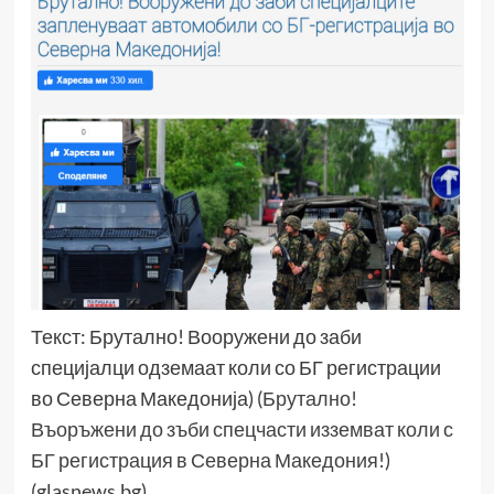
Текст: Брутално! Вооружени до заби
специјалци одземаат коли со БГ регистрации
во Северна Македонија) (
Брутално!
Въоръжени до зъби спецчасти изземват коли с
БГ регистрация в Северна Македония!
)
(glasnews.bg)