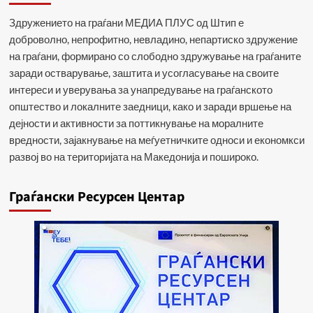
Здружението на граѓани МЕДИА ПЛУС од Штип е
доброволно, непрофитно, невладино, непартиско здружение
на граѓани, формирано со слободно здружување на граѓаните
заради остварување, заштита и усогласување на своите
интереси и уверувања за унапредување на граѓанското
општество и локалните заедници, како и заради вршење на
дејности и активности за поттикнување на моралните
вредности, зајакнување на меѓуетничките односи и економкси
развој во на територијата на Македонија и пошироко.
Граѓански Ресурсен Центар