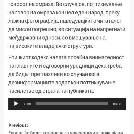
говорот на омраза. Во случајов, поттикнување
на говор на омраза кон цел еден народ, преку
лажна фотографија, наведувајќи го читателот
да мисли погрешно, во ситуација на напрегнати
меѓудржавни односи, со вмешување на
највисоките владејачки структури.
Етичкиот кодекс налага посебна внимателност
на главните и одговорни уредници дека треба
да бидат претпазливи во случаи кога
дезинформациите водат кон поттикнување
насилство од страна на публиката.
Аудио
00:00
00:00
плејер
Post
Previous:
Европа ќе биде затворена за македонските државјани