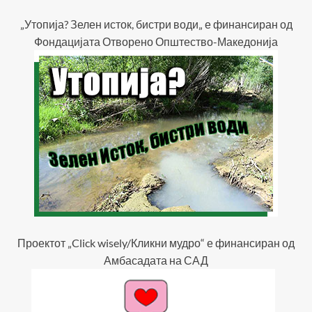
„Утопија? Зелен исток, бистри води„ е финансиран од
Фондацијата Отворено Општество-Македонија
Проектот „Click wisely/Кликни мудро“ е финансиран од
Амбасадата на САД