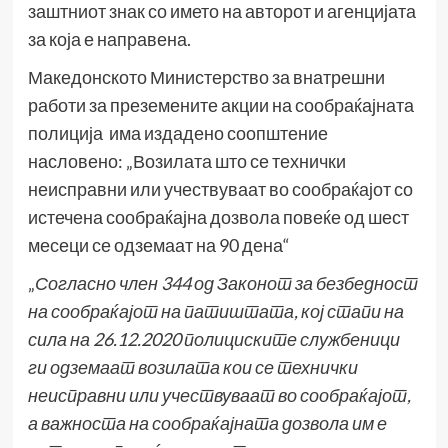
заштниот знак со името на авторот и агенцијата
за која е направена.
Македонското Министерство за внатрешни
работи за преземените акции на сообраќајната
полиција има издадено соопштение
насловено: „Возилата што се технички
неисправни или учествуваат во сообраќајот со
истечена сообраќајна дозвола повеќе од шест
месеци се одземаат на 90 дена“
„
Согласно член 344 од Законот за безбедност
на сообраќајот на патиштата, кој стапи на
сила на 26.12.2020 полициските службеници
ги одземаат возилата кои се технички
неисправни или учествуваат во сообраќајот,
а важноста на сообраќајната дозвола им е