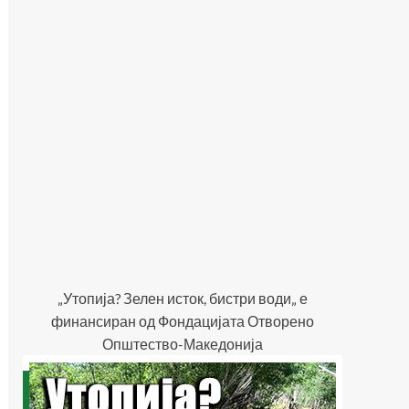
„Утопија? Зелен исток, бистри води„ е
финансиран од Фондацијата Отворено
Општество-Македонија