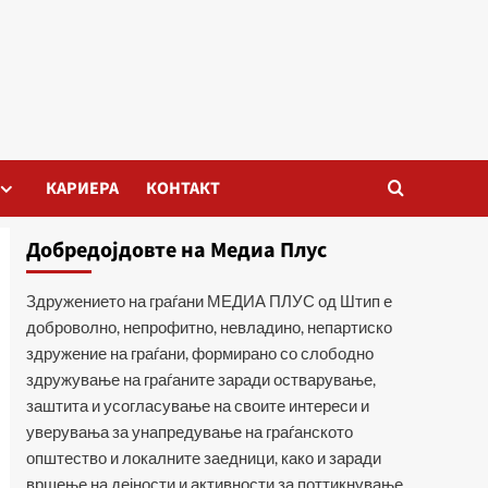
КАРИЕРА
КОНТАКТ
Добредојдовте на Медиа Плус
Здружението на граѓани МЕДИА ПЛУС од Штип е
доброволно, непрофитно, невладино, непартиско
здружение на граѓани, формирано со слободно
здружување на граѓаните заради остварување,
заштита и усогласување на своите интереси и
уверувања за унапредување на граѓанското
општество и локалните заедници, како и заради
вршење на дејности и активности за поттикнување