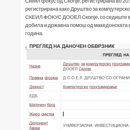
Скеил фокус од Скопје, регистрирана во 20
регистрирана како Друштво за компјутерск
СКЕИЛ ФОКУС ДООЕЛ Скопје, со седиште в
добила и државна помош од македонската в
година.