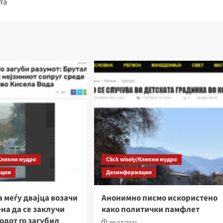
та
стрелка,
за
зголему
или
намалу
на
звукот.
/Кликни мудро
Click wisely/Кликни мудро
ации
Дезинформации
 меѓу двајца возачи
Анонимно писмо искористено
на да се заклучи
како политички памфлет
одот го загубил