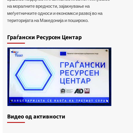
на моралните вредности, зајакнување на
меѓуетничките односи и економкси развој во на
територијата на Македонија и пошироко.
Граѓански Ресурсен Центар
Видеo од активности