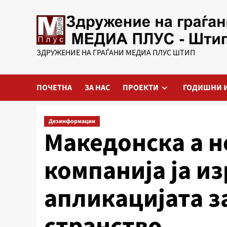
Skip
to
content
ЗДРУЖЕНИЕ НА ГРАЃАНИ МЕДИА ПЛУС ШТИП
ПОЧЕТНА
ЗА НАС
ПРОЕКТИ
ГОДИШНИ 
Дезинформации
Македонска а н
компанија ја и
апликацијата з
странство