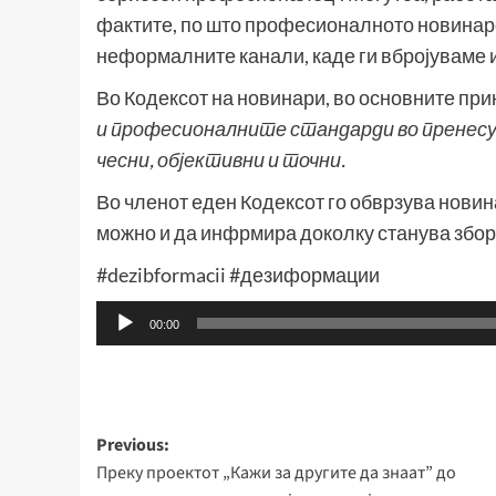
фактите, по што професионалното новинарс
неформалните канали, каде ги вбројуваме 
Во Кодексот на новинари, во основните пр
и професионалните стандарди во пренес
чесни, објективни и точни.
Во членот еден Кодексот го обврзува новин
можно и да инфрмира доколку станува збор
#dezibformacii #дезиформации
Аудио
00:00
плејер
Post
Previous:
Преку проектот „Кажи за другите да знаат” до
navigation