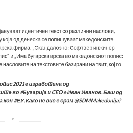
авуваат идентичен текст со различни наслови,
 која од денеска се попишуваат македонските
арска фирма. „
Скандалозно: Софтвер инжинер
пис
“ и „
Има бугарска врска во македонскиот попис:
се насловите на текстовите базирани на твит, кој го
попис2021 е изработена од
ште во #Бугарија и CEO e Иван Иванов. Баш од
 кон #ЕУ. Како не вие е срам @SDMMakedonija?