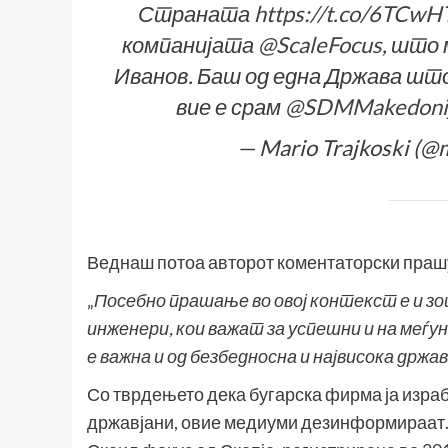
Страната
https://t.co/6TCw
компанијата
@ScaleFocus
, што
Иванов. Баш од една Држава што
вие е срам
@SDMMakedoni
— Mario Trajkoski (@
Веднаш потоа авторот коментаторски праш
„
Посебно прашање во овој контекст е и з
инженери, кои важат за успешни и на меѓуна
е важна и од безбедносна и највисока држ
Со тврдењето дека бугарска фирма ја израб
државјани, овие медиуми дезинформираат. 