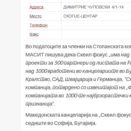
Во податоците за членки на
Стопанската ко
МАСИТ
пишува дека Скеил фокус „
има
над 
проекти за 500 партнери од листата на For
над 1000 вработени во канцелариите во Б
Кралство, САД, Швајцарија и Германија, “
компанија, потврдено со извештајот на „Фај
компанијата во 1000-те најбрзорастечки к
признанија
“.
Македонската канцеларија на „Скеил фокус“
седиште во Софија, Бугарија.