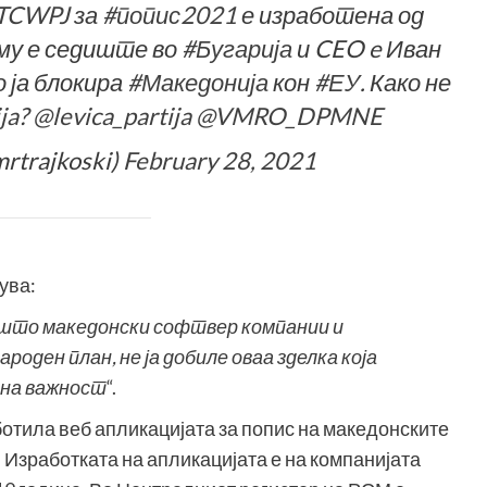
HTCWPJ
за
#попис2021
е изработена од
 му е седиште во
#Бугарија
и CEO e Иван
 ја блокира
#Македонија
кон
#ЕУ
. Како не
ja
?
@levica_partija
@VMRO_DPMNE
mrtrajkoski)
February 28, 2021
ува:
ошто македонски софтвер компании и
роден план, не ја добиле оваа зделка која
авна важност
“.
отила веб апликацијата за попис на македонските
Изработката на апликацијата е на компанијата