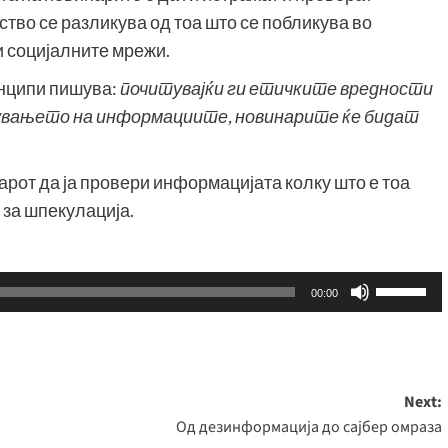
тво се разликува од тоа што се побликува во
и социјалните мрежи.
инципи пишува:
почитувајќи ги етичките вредности
увањето на информациите, новинарите ќе бидат
арот да ја провери информацијата колку што е тоа
 за шпекулација.
Користе
00:00
ги
копшињ
Горна
стрела/
Next:
Долна
Од дезинформација до сајбер омраза