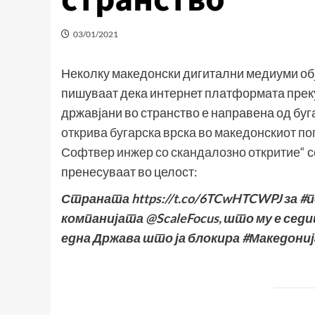
03/01/2021
Неколку македонски дигитални медиуми обј
пишуваат дека интернет платформата преку
државјани во странство е направена од буг
открива бугарска врска во македонскиот по
Софтвер инжер со скандалозно откритие
“ 
пренесуваат во целост:
Страната https://t.co/6TCwHTCWPJ за #
компанијата @ScaleFocus, што му е седи
една Држава што ја блокира #Македонија