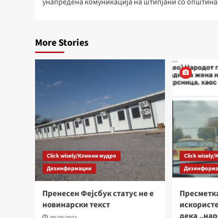
унапредена комуникација на штипјани со општина
More Stories
Click wisely/Кликни мудро
Click wisely
Дезинформации
Дезинформ
Пренесен Фејсбук статус не е
Пресметка
новинарски текст
искористе
дека „нар