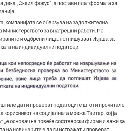
а дека „Скеил фокус“ ја постави платформата за
панија.
а, компанијата се обврзува на задолжителна
на Министерството за внатрешни работи. По
раните и одбрени лица, потпишуваат Изјава за
тката на индивидуални податоци.
уштиле да ги проверат податоците што ги прочитале
а корисникот на социјалната мрежа Твитер, кој ја
т „е основач на повеќе софтверски фирми и важи за
а на новинарите е да ги истражат и проверат