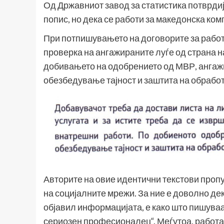
Од Државниот завод за статистика потврдиј
попис, но дека се работи за македонска ком
При потпишувањето на договорите за работ
проверка на ангажираните луѓе од страна 
добивањето на одобрението од МВР, ангажи
обезбедување тајност и заштита на обрабо
Авторите на овие идентични текстови проп
на социјалните мрежи. За ние е доволно дек
објавил информацијата, е како што пишуваа
сериозен професионалец“. Меѓутоа, работат