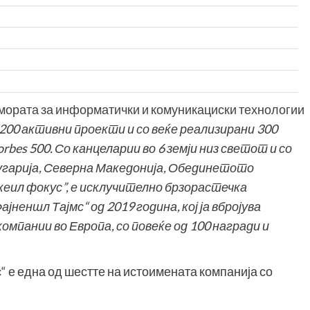
мората за информатички и комуникациски технологии
200 активни проекти и со веќе реализирани 300
bes 500. Со канцеларии во 6 земји низ светот и со
угарија, Северна Македонија, Обединетото
Скеил
фокус”, е исклучително брзорастечка
неншл Тајмс“ од 2019 година, кој ја вбројува
омпании во Европа, со повеќе од 100 награди и
 е една од шестте на истоимената компанија со