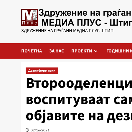
Skip
to
content
ЗДРУЖЕНИЕ НА ГРАЃАНИ МЕДИА ПЛУС ШТИП
ПОЧЕТНА
ЗА НАС
ПРОЕКТИ
ГОДИШНИ 
Дезинформации
Второоделенцит
воспитуваат са
објавите на д
02/16/2021