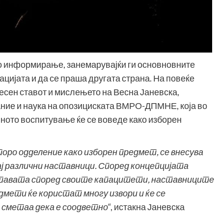
о информирање, занемарувајќи ги основновните
ијата и да се праша другата страна. На повеќе
сен ставот и мислењето на Весна Јаневска,
ание и наука на опозициската ВМРО-ДПМНЕ, која во
лното воспитување ќе се воведе како изборен
оро одделение како изборен предмет, се внесува
кај различни наставници. Според концепцијата
ставата според своите капацитети, наставниците
едмети ќе користат многу извори и ќе се
 сметаа дека е соодветно
“, истакна Јаневска