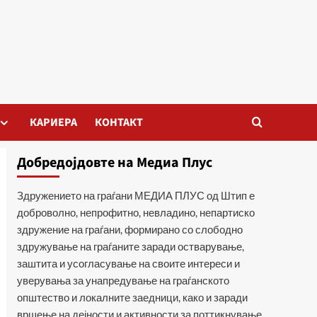
КАРИЕРА
КОНТАКТ
Добредојдовте на Медиа Плус
Здружението на граѓани МЕДИА ПЛУС од Штип е
доброволно, непрофитно, невладино, непартиско
здружение на граѓани, формирано со слободно
здружување на граѓаните заради остварување,
заштита и усогласување на своите интереси и
уверувања за унапредување на граѓанското
општество и локалните заедници, како и заради
вршење на дејности и активности за поттикнување