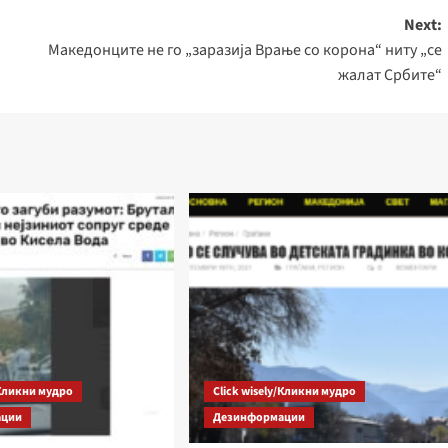
Долна
Next:
стрелка,
Македонците не го „заразија Врање со корона“ ниту „се
за
жалат Србите“
зголему
или
намалу
на
звукот.
/Кликни мудро
Click wisely/Кликни мудро
ации
Дезинформации