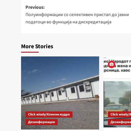
Post
Previous:
Полуинформации со селективен пристап до јавни
navigation
податоци во функција на дискредитација
More Stories
Click wisely/Кликни мудро
Click wisely
Дезинформации
Дезинформ