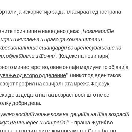
ортали ја искористија за да пласираат еднострана
вните принципи е наведено дека: „
Н
овинарите
идеи и мислења и право да коментираат.
рофесионалните стандарди во пренесувањето на
и, објективни и точни
“. (Кодекс на новинари)
рното министерство, овие онлајн медиуми го објавија
тување од второ одделение
“. Линкот од еден таков
а својот профил на социјалната мрежа Фејсбук.
ска дека децата на таа возраст воопшто не се
толку добри деца.
уално воспитување кога на децата на таа возраст
кус на интерес и потреба?
“ – праша Жугиќ во
 страна на родителите, кои предметот Сеопфатно