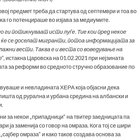
вој предмет треба да стартува од септември и тоа во
а го потенцираше во изјава за медиумите.
 ги потикнуваат исти луѓе. Тие кои пред некое
 ќе се доселат мигранти, потоа информацијата за
лажни вести. Таква е и веста со воведување на
е
“, истакна Царовска на 01.02.2021 при нејзината
ата за реформи во средното стручно образование по
вуваше и невладината ХЕРА која објасни дека
лишта од рурална и урбана средина на албански и
и.
ни за некои „припадници“ на твитер заедницата па
и ја заменија со говор на омраза. Кога тој се шири
„сајбер омраза“ и како таков создава основа за