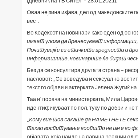
(Дневник на ТВ Сител – 28.01.2021).
Оваа нејзина изјава, дел од македонските п
вест.
Во Кодексот на новинари како еден од осно
имаат улога да пренесуваат информации, 
Почитувајќи ги етичките вредности и п
информациите, новинарите ќе бидат чесн
Без да се консултира другата страна – ресо
насловот: „
Се воведува и сексуално воспи
текст го објави и актерката Јелена Жугиќ н
Таа и’ порача на министерката, Мила Царов
идентификуваат по пол, туку по добри и не 
„
Кому вие тоа сакате да НАМЕТНЕТЕ секс
такво воспитување воопшто не им е во фо
објавата, која наиде на лавина реакции од