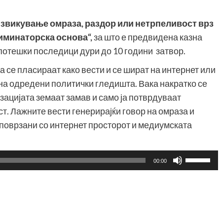
звикување омраза, раздор или нетрпеливост врз
риминаторска основа“
,
за што е предвидена казна
а потешки последици дури до 10 години затвор.
 се пласираат како вести и се шират на интернет или
 на одредени политички гледишта. Вака накратко се
ацијата земаат замав и само ја потврдуваат
. Лажните вести генерирајќи говор на омраза и
 поврзани со интернет просторот и медиумската
Користе
00:00
ги
копшињ
Горна
стрела/