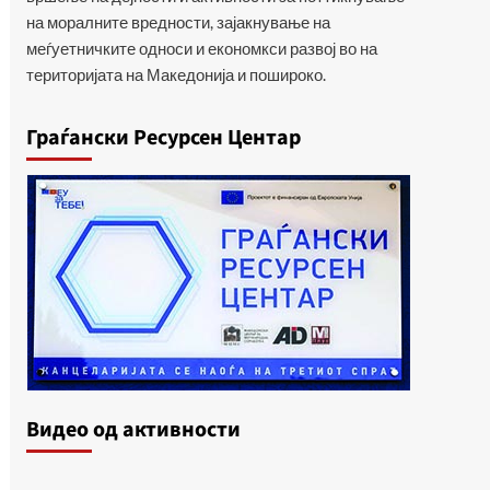
на моралните вредности, зајакнување на
меѓуетничките односи и економкси развој во на
територијата на Македонија и пошироко.
Граѓански Ресурсен Центар
Видеo од активности