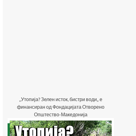
„Утопија? Зелен исток, бистри води„ е
финансиран од Фондацијата Отворено
Општество-Македонија