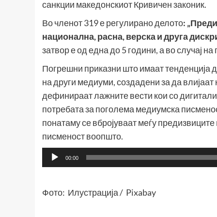
санкции македонскиот Кривичен законик.
Во членот 319 е регулирано делото
:
„
Преди
национална, расна, верска и друга диск
затвор е од една до 5 години, а во случај н
Погрешни приказни што имаат тенденција да
на други медиуми, создадени за да влијаат
дефинираат лажните вести кои со дигитализ
потребата за поголема медиумска писменост
понатаму се вбројуваат меѓу предизвиците
писменост воопшто.
Аудио
00:00
плејер
Фото: Илустрација / Pixabay