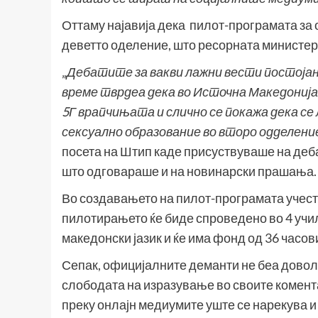
Оттаму најавија дека пилот-програмата за о
деветто оделение, што ресорната министерк
„
Дебатите за вакви лажни вести постојано
време тврдеа дека во Источна Македонија
5Г врапчињата и слично се покажа дека се 
сексуално образование во второ одделени
посета на Штип каде присуствуваше на деб
што одговараше и на новинарски прашања.
Во создавањето на пилот-програмата учест
пилотирањето ќе биде спроведено во 4 учи
македонски јазик и ќе има фонд од 36 часов
Сепак, официјалните деманти не беа довол
слободата на изразување во своите коментар
преку онлајн медиумите уште се нарекува и 