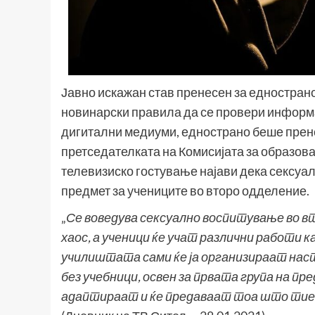
Јавно искажан став пренесен за едностран
новинарски правила да се провери информац
дигитални медиуми, еднострано беше прене
претседателката на Комисијата за образов
телевизиско гостување најави дека сексуа
предмет за учениците во второ одделение.
„
Се воведува сексуално воспитување во вт
хаос, а ученици ќе учат различни работи 
училиштата сами ќе ја организираат на
без учебници, освен за првата група на пр
адаптираат и ќе предаваат тоа што тие