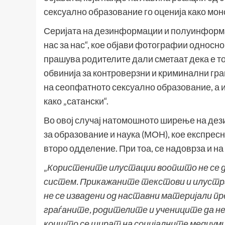
сексуално образование го оценија како мон
Серијата на дезинформации и полуинформа
нас за нас“, кое објави фотографии односно 
прашува родителите дали сметаат дека е т
обвинија за контроверзни и криминални гр
на сеопфатното сексуално образование, а 
како „сатански“.
Во овој случај натомошното ширење на де
за образование и наука (МОН), кое експрес
второ одделение. При тоа, се надоврза и на
„
Користените илустации воопшто не се де
систем. Прикажаните текстови и илустра
не се извадени од наставни материјали пр
граѓаните, родителите и учениците да н
коишто се шират на социјалните медиум