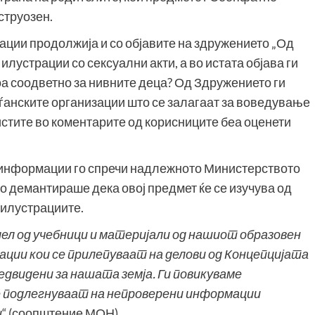
струозен.
ции продолжија и со објавите на здружението „Од
илустрации со сексуални акти, а во истата објава ги
оа соодветно за нивните деца? Од Здружението ги
аѓанските организации што се залагаат за воведување
истите во коментарите од корисниците беа оценети
зинформации го спречи надлежното Министерството
но демантираше дека овој предмет ќе се изучува од
 илустрациите.
л од учебници и материјали од нашиот образовен
ции кои се прилепуваат на делови од Концепцијата
едвидени за нашата земја. Ги повикуваме
е подлегнуваат на непроверени информации
и
“.(соопштение МОН)