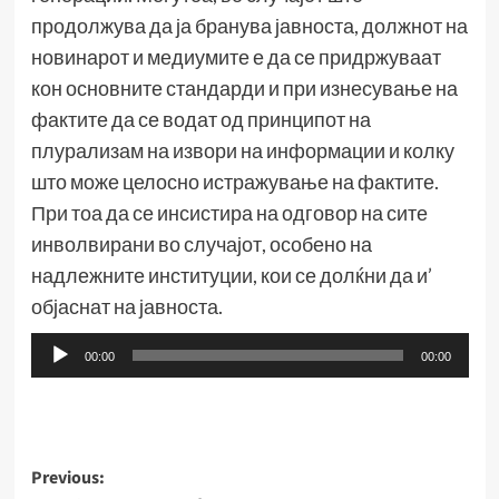
продолжува да ја бранува јавноста, должнот на
новинарот и медиумите е да се придржуваат
кон основните стандарди и при изнесување на
фактите да се водат од принципот на
плурализам на извори на информации и колку
што може целосно истражување на фактите.
При тоа да се инсистира на одговор на сите
инволвирани во случајот, особено на
надлежните институции, кои се долќни да и’
објаснат на јавноста.
Аудио
00:00
00:00
плејер
Post
Previous: