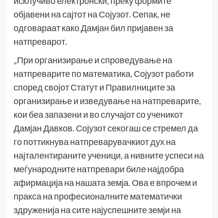
исклучиво електронски, преку формите
објавени на сајтот на Сојузот. Сепак, не
одговараат како Дамјан бил пријавен за
натпреварот.
„При организирање и спроведување на
натпреварите по математика, Сојузот работи
според својот Статут и Правилниците за
организирање и изведување на натпреварите,
кои беа запазени и во случајот со ученикот
Дамјан Давков. Сојузот секогаш се стремел да
го поттикнува натпреварувачкиот дух на
најталентираните ученици, а нивните успеси на
меѓународните натпревари биле најдобра
афирмација на нашата земја. Ова е впрочем и
пракса на професионалните математички
здруженија на сите најуспешните земји на