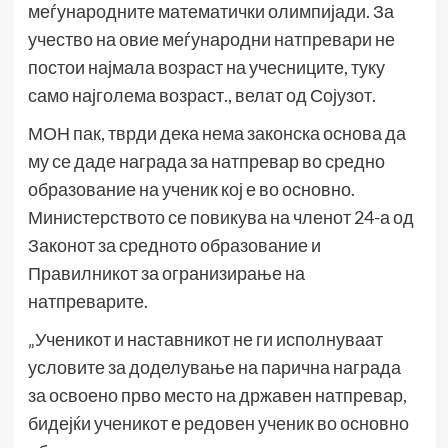
меѓународните математички олимпијади. За
учество на овие меѓународни натпревари не
постои најмала возраст на учесниците, туку
само најголема возраст., велат од Сојузот.
МОН пак, тврди дека нема законска основа да
му се даде награда за натпревар во средно
образование на ученик кој е во основно.
Министерството се повикува на членот 24-а од
Законот за средното образование и
Правилникот за огранизирање на
натпреварите.
„Ученикот и наставникот не ги исполнуваат
условите за доделување на парична награда
за освоено прво место на државен натпревар,
бидејќи ученикот е редовен ученик во основно