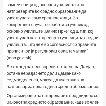
само ученици од основни училишта и на
натпреварите во средно образование да
учествуваат само средношколци. Во
конкретниот случај, се работи за ученик од
основно училиште „Ванчо Прке“ од Штип, кој
учествувал на натпревар за ученици од средни
училишта, што не е во согласност со правните
прописи кои ја регулираат оваа тематика“
(mon.gov.mk).
Без оглед на неоспорениот талент на Дамјан,
остана неразјаснето дали Дамјан како
седмооделенец, можел да учествува на
натпревар за прва година средно образование.
Организирање на натпревари е предвидено со
Законот за средното образование, каде во член