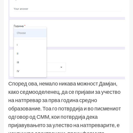
Според ова, немало никава можност Дамјан,
како седмооделенец, да се пријави за учество
на натпревар за прва година средно
образование. Тоа го потврдија и во писмениот
одговор од СММ, кои потврдија дека
пријавувањето за улество на натпреварите, е