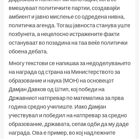
вмешуваат политичките партии, создавајќи
амбиент и јавно мислење со одредена нивна,
политичка агенда. Тогаш јавноста станува уште
позбунета, а нецелосно истражените факти
остануваат во позадина на таа веќе политички
обоена дебата.
Многу текстови се напишаа за недоделувањето
на награда од страна на Министерството за
образование и наука (МОН) на основецот
Дамјан Давков од Штип, кој победи на
Државниот натпревар по математика за прва
година средно училиште. Иако Дамјан
учествувал и победил на натпревар за средно
образование, државата, сепак одби да му даде
награда. Ова е пример, во кој надлежните