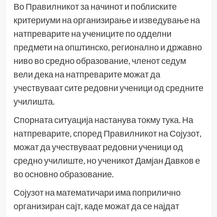
Во Правилникот за начинот и поблиските
критериуми на организирање и изведување на
натпреварите на учениците по одделни
предмети на општинско, регионално и државно
ниво во средно образование, членот седум
вели дека на натпреварите можат да
учествуваат сите редовни ученици од средните
училишта.
Спорната ситуација настанува токму тука. На
натпреварите, според Правилникот на Сојузот,
можат да учествуваат редовни ученици од
средно училиште, но ученикот Дамјан Давков е
во основно образование.
Сојузот на математичари има поприлично
организиран сајт, каде можат да се најдат