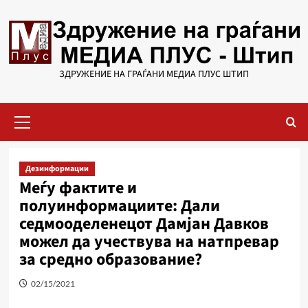
Skip
to
content
ЗДРУЖЕНИЕ НА ГРАЃАНИ МЕДИА ПЛУС ШТИП
Primary
Menu
Дезинформации
Меѓу фактите и
полуинформациите: Дали
седмооделенецот Дамјан Давков
можел да учествува на натпревар
за средно образование?
02/15/2021