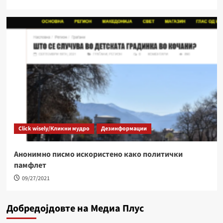
Click wisely/Кликни мудро
Дезинформации
Анонимно писмо искористено како политички
памфлет
09/27/2021
Добредојдовте на Медиа Плус