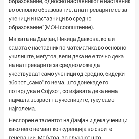
образование, односно наставникот е наставник
во основно образование, а натпреварите се за
ученици и наставници во средно
образование”(МОН соопштение).
Мајката на Дамјан, Никица Давкова, која и
самата е наставник по математика во основно
училиште, меѓутоа, вели дека не е точно дека
на натпреварите за средно може да
учествуваат само ученици од средно, бидејќи
зборот „само“ го нема, што донекаде го
потврдува и Сојузот, со изјавата дека нема
најмала возраст на учесниците, туку само
најголема.
Неспорен е талентот на Дамјан и дека ученици
како него немаат конкуренција во своите
генерации. Меѓутоа, во случајот што