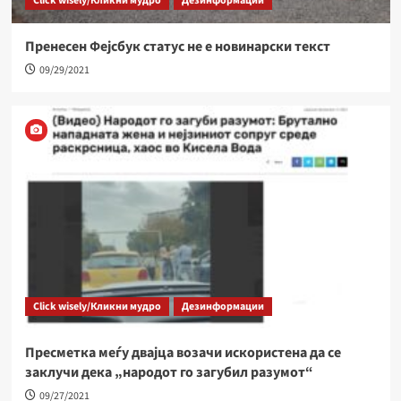
Click wisely/Кликни мудро
Дезинформации
Пренесен Фејсбук статус не е новинарски текст
09/29/2021
Click wisely/Кликни мудро
Дезинформации
Пресметка меѓу двајца возачи искористена да се
заклучи дека „народот го загубил разумот“
09/27/2021