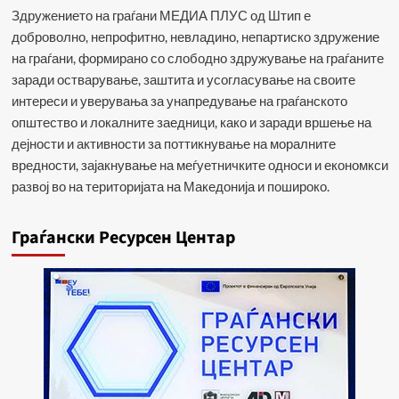
Здружението на граѓани МЕДИА ПЛУС од Штип е
доброволно, непрофитно, невладино, непартиско здружение
на граѓани, формирано со слободно здружување на граѓаните
заради остварување, заштита и усогласување на своите
интереси и уверувања за унапредување на граѓанското
општество и локалните заедници, како и заради вршење на
дејности и активности за поттикнување на моралните
вредности, зајакнување на меѓуетничките односи и економкси
развој во на територијата на Македонија и пошироко.
Граѓански Ресурсен Центар