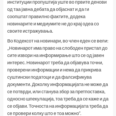
институции пропуштија уште во првите денови
од таа јавна дебата да објаснат и да ги
соопштат правилно фактите, додека
новинарите и медиумите не до крај одеа со
своите истражувања.
Во Кодексот на новинари, во член еден се вели:
„Новинарот има право на слободен пристап до
сите извори на информирање што се од јавен
интерес. Новинарот треба да објавува точни,
проверени информации и нема да прикрива
суштински податоци и да фалсификува
документи. Доколку информацијата не може да
се потврди, или станува збор за претпоставка,
односно шпекулација, тоа треба да се каже и да
се објави. Точноста на информацијата треба да
се провери колку што е тоа можно“.