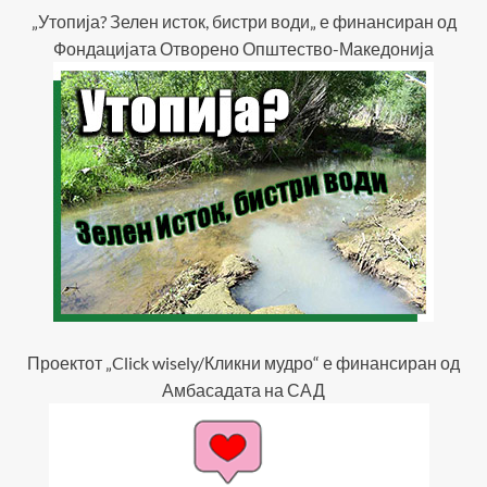
„Утопија? Зелен исток, бистри води„ е финансиран од
Фондацијата Отворено Општество-Македонија
Проектот „Click wisely/Кликни мудро“ е финансиран од
Амбасадата на САД