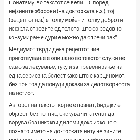
Понатаму, во текстот се вели: „Според
нејзините зборови (на докторката н.з.), тој
(рецептот н.з.) е толку моќен и толку добро ги
исфрла отровите од телото, што со редовно
конзумирање дури е можно да спречи рак“.
Медиумот тврди дека рецептот чие
приготвување е опишано во текстот служи не
само за лекување, туку и за превенирање на
една сериозна болест како што е карциномот,
без при тоа да понуди докази за делотворноста
на истиот.
Авторот на текстот кој не е познат, бидејќи е
објавен без потпис, очекува читателот да
верува без никакви дилеми дека иако не е
познато името на докторката ниту нејзините
рефенци, порталот е толку кредибилен што