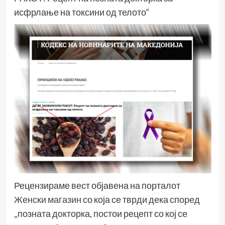
исфрлање на токсини од телото“
Рецензираме вест објавена на порталот
Женски магазин
со која се тврди дека според
„позната докторка, постои рецепт со кој се