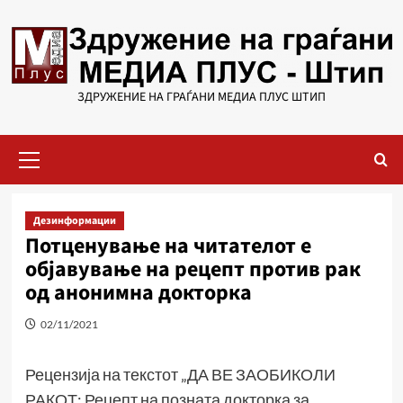
Skip
to
content
ЗДРУЖЕНИЕ НА ГРАЃАНИ МЕДИА ПЛУС ШТИП
Primary
Menu
Дезинформации
Потценување на читателот е
објавување на рецепт против рак
од анонимна докторка
02/11/2021
Рецензија на текстот „ДА ВЕ ЗАОБИКОЛИ
РАКОТ: Рецепт на позната докторка за