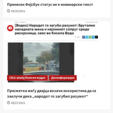
Пренесен Фејсбук статус не е новинарски текст
09/29/2021
Click wisely/Кликни мудро
Дезинформации
Пресметка меѓу двајца возачи искористена да се
заклучи дека „народот го загубил разумот“
09/27/2021