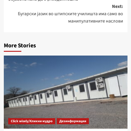
Next:
Бугарски јазик во штипските училишта има само во
манипулативните наслови
More Stories
Click wisely/Кликни мудро
Дезинформации