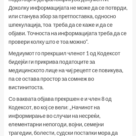
Доколку информацијата не може да се потврди,
или станува збор за претпоставка, односно
шпекулација, тоа треба да се каже и да се
објави. Точноста на информацијата треба да се
провери колку што е тоа можно“.
Медиумот го прекршил членот 1 од Кодексот
бидејќи ги прикрива податоците за
медицинското лице на чиј рецепт се повикува,
па се остава простор за сомнеж во
вистинитоста.
Со ваквата објава прекршен е и член 8 од
Кодексот, во кој се вели: „Начинот на
информирање во случаи на несреќи,
елементарни непогоди, војни, семејни
трагедии, болести, судски постапки мора да