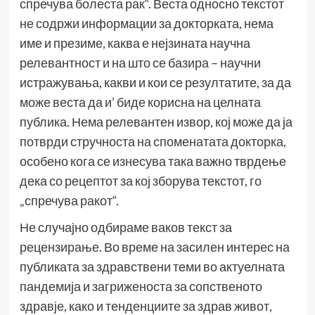
спречува болеста рак“. Веста односно текстот
не содржи информации за докторката, нема
име и презиме, каква е нејзината научна
релевантност и на што се базира – научни
истражувања, какви и кои се резултатите, за да
може веста да и’ биде корисна на целната
публика. Нема релевантен извор, кој може да ја
потврди стручноста на споменатата докторка,
особено кога се изнесува така важно тврдење
дека со рецептот за кој зборува текстот, го
„спречува ракот“.
Не случајно одбираме ваков текст за
рецензирање. Во време на засилен интерес на
публиката за здравствени теми во актуелната
пандемија и загриженоста за сопственото
здравје, како и тенденциите за здрав живот,