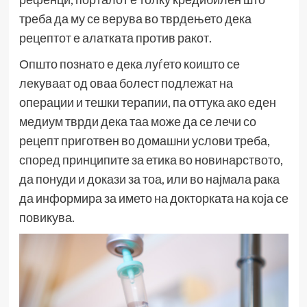
треба да му се верува во тврдењето дека
рецептот е алатката против ракот.
Општо познато е дека луѓето коишто се
лекуваат од оваа болест подлежат на
операции и тешки терапии, па оттука ако еден
медиум тврди дека таа може да се лечи со
рецепт приготвен во домашни услови треба,
според принципите за етика во новинарството,
да понуди и докази за тоа, или во најмала рака
да информира за името на докторката на која се
повикува.