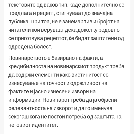
текстовите од ваков тип, каде дополнително се
предлага и рецепт, стигнуваат до значајна
публика. При тоа, не е занемарлив и бројот на
читатели кои веруваат дека доколку редовно
се приготвува рецептот, ќе бидат заштитени од
одредена болест.
Новинарството е базирано на факти, а
кредибилноста на новинарскиот продукт треба
да содржи елементи како вистинитост со
изнесување на точност и одржливост на
фактите и јасно изнесени извори на
информации. Новинарот треба да ја објасни
релевантноста на изворот и да го именува
секогаш кога не постои потреба од заштита на
неговиот идентитет.