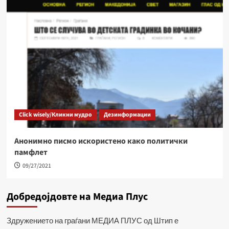
Click wisely/Кликни мудро
Дезинформации
Анонимно писмо искористено како политички
памфлет
09/27/2021
Добредојдовте на Медиа Плус
Здружението на граѓани МЕДИА ПЛУС од Штип е