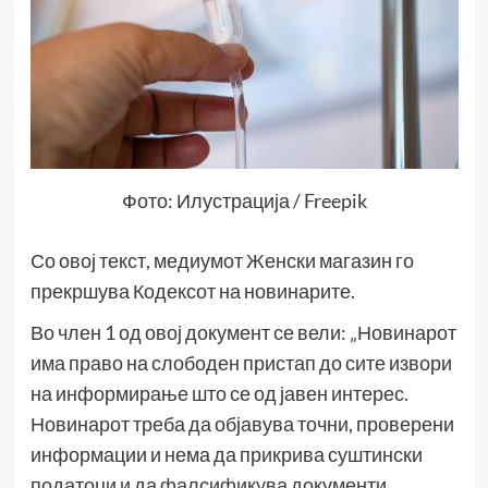
Фото: Илустрација / Freepik
Со овој текст, медиумот Женски магазин го
прекршува Кодексот на новинарите.
Во член 1 од овој документ се вели: „Новинарот
има право на слободен пристап до сите извори
на информирање што се од јавен интерес.
Новинарот треба да објавува точни, проверени
информации и нема да прикрива суштински
податоци и да фалсификува документи.