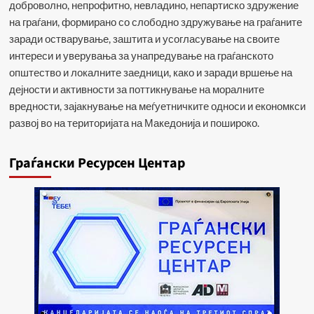
доброволно, непрофитно, невладино, непартиско здружение
на граѓани, формирано со слободно здружување на граѓаните
заради остварување, заштита и усогласување на своите
интереси и уверувања за унапредување на граѓанското
општество и локалните заедници, како и заради вршење на
дејности и активности за поттикнување на моралните
вредности, зајакнување на меѓуетничките односи и економкси
развој во на територијата на Македонија и пошироко.
Граѓански Ресурсен Центар