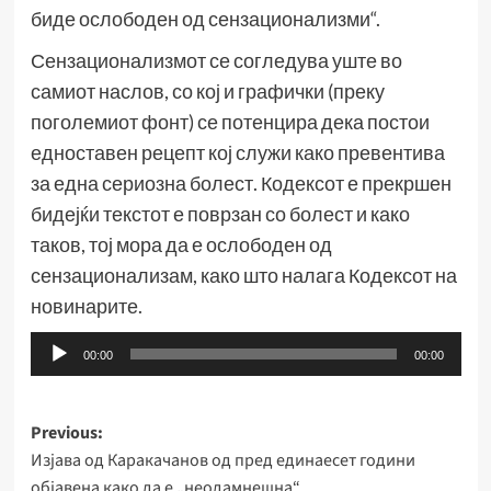
биде ослободен од сензационализми“.
Сензационализмот се согледува уште во
самиот наслов, со кој и графички (преку
поголемиот фонт) се потенцира дека постои
едноставен рецепт кој служи како превентива
за една сериозна болест. Кодексот е прекршен
бидејќи текстот е поврзан со болест и како
таков, тој мора да е ослободен од
сензационализам, како што налага Кодексот на
новинарите.
Аудио
00:00
00:00
плејер
Post
Previous:
Изјава од Каракачанов од пред единаесет години
navigation
објавена како да е „неодамнешна“