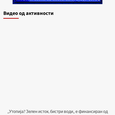
Видеo од активности
„Утопија? Зелен исток, бистри води„ е финансиран од