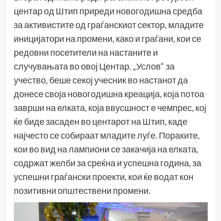
центар од Штип приреди новогодишна средба
за активистите од граѓанскиот сектор, младите
иницијатори на промени, како и граѓани, кои се
редовни посетители на настаните и
случувањата во овој Центар. „Услов“ за
учество, беше секој учесник во настанот да
донесе своја новогодишна креација, која потоа
заврши на елката, која ввусшност е чемпрес, кој
ќе биде засаден во центарот на Штип, каде
најчесто се собираат младите луѓе. Пораките,
кои во вид на лампиони се закачија на елката,
содржат желби за среќна и успешна година, за
успешни граѓански проекти, кои ќе водат кон
позитивни општествени промени.