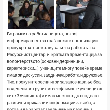
Во рамки на работилницата, покрај
информирањето за граѓанските организации
преку кратко претставување на работата на
Ресурсниот центар, и, кратката презентација за
волонтерството (основни дефиниции,
карактериски…), учениците многу повеќе време
имаа за дискусии, заедничка работа и дружење.
Тие, преку интересни игри за запознавање беа
поделени во групи (во секоја имаше ученици од
сите 3 училишта) и имаа можност да споделат
различни приказни и информации за себе, а
потоа и да работат заеднички на различни