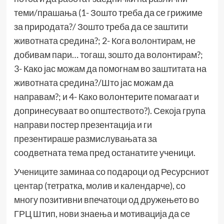
теми/прашања (1- Зошто треба да се грижиме
за природата?/ Зошто треба да се заштити
животната средина?; 2- Кога волонтирам, не
добивам пари… тогаш, зошто да волонтирам?;
3- Како јас можам да помогнам во заштитата на
животната средина?/Што јас можам да
направам?; и 4- Како волонтерите помагаат и
допринесуваат во општеството?). Секоја група
направи постер презентација и ги
презентираше размислувањата за
соодветната тема пред останатите ученици.
Учениците заминаа со подароци од Ресурсниот
центар (тетратка, молив и календарче), со
многу позитивни впечатоци од дружењето во
ГРЦ Штип, нови знаења и мотивација да се