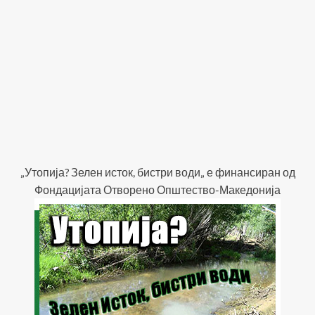
„Утопија? Зелен исток, бистри води„ е финансиран од
Фондацијата Отворено Општество-Македонија