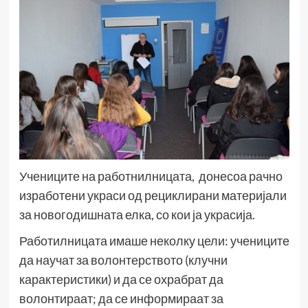
Учениците на работнилницата, донесоа рачно
изработени украси од рециклирани материјали
за новогодишната елка, со кои ја украсија.
Работилницата имаше неколку цели: учениците
да научат за волонтерството (клучни
карактеристики) и да се охрабрат да
волонтираат; да се информираат за