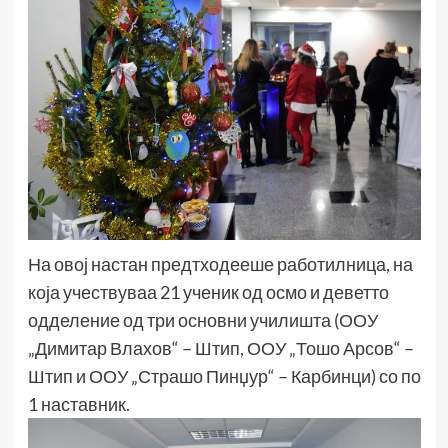
На овој настан предтходееше работилница, на
која учествуваа 21 ученик од осмо и деветто
одделение од три основни училишта (ООУ
„Димитар Влахов“ – Штип, ООУ „Тошо Арсов“ –
Штип и ООУ „Страшо Пинџур“ – Карбинци) со по
1 наставник.