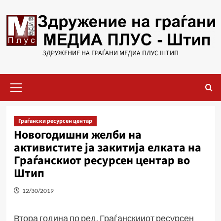
Skip
to
content
ЗДРУЖЕНИЕ НА ГРАЃАНИ МЕДИА ПЛУС ШТИП
Primary
Menu
Граѓански ресурсен центар
Новогодишни желби на
активистите ја закитија елката на
Граѓанскиот ресурсен центар во
Штип
12/30/2019
Втора година по ред, Граѓанскииот ресурсен