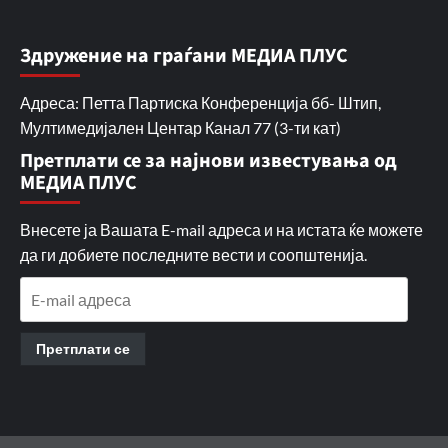
Здружение на граѓани МЕДИА ПЛУС
Адреса: Петта Партиска Конференција бб- Штип,
Мултимедијален Центар Канал 77 (3-ти кат)
Претплати се за најнови известувања од
МЕДИА ПЛУС
Внесете ја Вашата E-mail адреса и на истата ќе можете
да ги добиете последните вести и соопштенија.
E-
mail
адреса
Претплати се