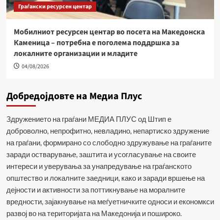
Граѓански ресурсен центар
Мобилниот ресурсен центар во посета на Македонска
Каменица – потребна е поголема поддршка за
локалните организации и младите
04/08/2026
Добредојдовте на Медиа Плус
Здружението на граѓани МЕДИА ПЛУС од Штип е
доброволно, непрофитно, невладино, непартиско здружение
на граѓани, формирано со слободно здружување на граѓаните
заради остварување, заштита и усогласување на своите
интереси и уверувања за унапредување на граѓанското
општество и локалните заедници, како и заради вршење на
дејности и активности за поттикнување на моралните
вредности, зајакнување на меѓуетничките односи и економкси
развој во на територијата на Македонија и пошироко.