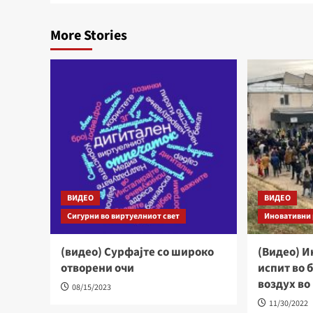
More Stories
ВИДЕО
ВИДЕО
Сигурни во виртуелниот свет
Иновативни 
(видео) Сурфајте со широко
(Видео) И
отворени очи
испит во 
воздух во
08/15/2023
11/30/2022