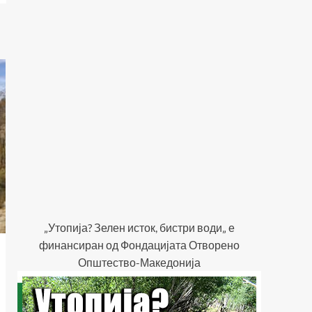
„Утопија? Зелен исток, бистри води„ е
финансиран од Фондацијата Отворено
Општество-Македонија