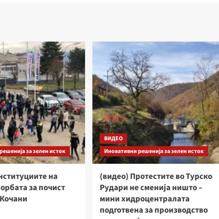
ВИДЕО
решенија за зелен исток
Иновативни решенија за зелен исток
нституциите на
(видео) Протестите во Турско
борбата за почист
Рудари не сменија ништо –
 Кочани
мини хидроцентралата
подготвена за производство