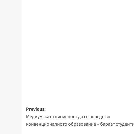
Post
Previous:
Медиумската писменост да се воведе во
navigation
конвенционалното образование – бараат студент