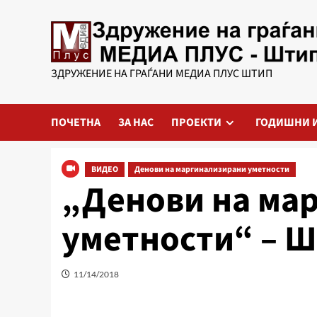
Skip
to
content
ЗДРУЖЕНИЕ НА ГРАЃАНИ МЕДИА ПЛУС ШТИП
ПОЧЕТНА
ЗА НАС
ПРОЕКТИ
ГОДИШНИ 
ВИДЕО
Денови на маргинализирани уметности
„Денови на ма
уметности“ – 
11/14/2018