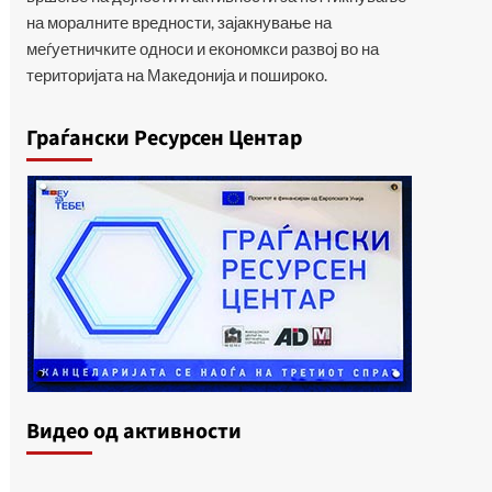
на моралните вредности, зајакнување на
меѓуетничките односи и економкси развој во на
територијата на Македонија и пошироко.
Граѓански Ресурсен Центар
Видеo од активности