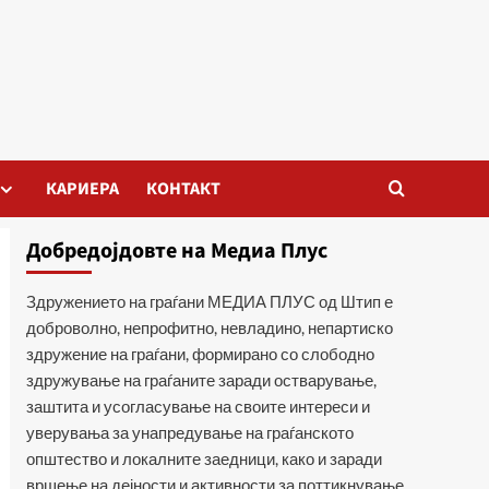
КАРИЕРА
КОНТАКТ
Добредојдовте на Медиа Плус
Здружението на граѓани МЕДИА ПЛУС од Штип е
доброволно, непрофитно, невладино, непартиско
здружение на граѓани, формирано со слободно
здружување на граѓаните заради остварување,
заштита и усогласување на своите интереси и
уверувања за унапредување на граѓанското
општество и локалните заедници, како и заради
вршење на дејности и активности за поттикнување