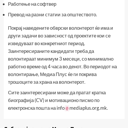
Работење на софтвер
Превод на разни статии за општеството.
Покрај наведените обврски волонтерот ќе има и
други задачи во зависност од проектите кои се
изведуваат во конкретниот период.
Заинтересираните кандидати треба да
волонтираат минимум 3 месеци, со минимално
работно време од 4 часа во денот. Во периодот на
волонтирање, Медиа Плус ќе ги покрива
трошоците за храна на волонтерот.
Сите заинтересирани може да пратат кратка
биографија (CV) и мотивационо писмо по
електронска пошта на info
mediaplus.org.mk.
@