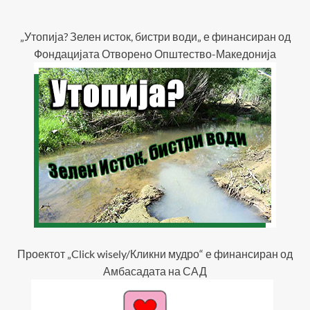
„Утопија? Зелен исток, бистри води„ е финансиран од
Фондацијата Отворено Општество-Македонија
Проектот „Click wisely/Кликни мудро“ е финансиран од
Амбасадата на САД