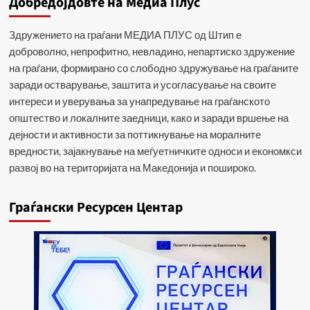
Добредојдовте на Медиа Плус
Здружението на граѓани МЕДИА ПЛУС од Штип е
доброволно, непрофитно, невладино, непартиско здружение
на граѓани, формирано со слободно здружување на граѓаните
заради остварување, заштита и усогласување на своите
интереси и уверувања за унапредување на граѓанското
општество и локалните заедници, како и заради вршење на
дејности и активности за поттикнување на моралните
вредности, зајакнување на меѓуетничките односи и економкси
развој во на територијата на Македонија и пошироко.
Граѓански Ресурсен Центар